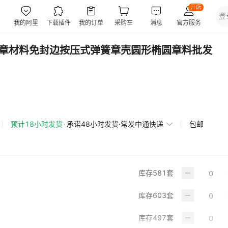
印章材料免封边按压式弹簧章壳圆形椭圆章料批发
预计18小时发货
承诺48小时发货·常发中通快递
包邮
库存
581
套
库存
603
套
库存
497
套