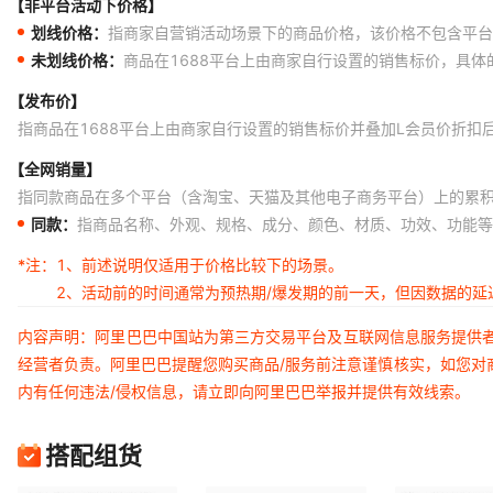
【非平台活动下价格】
划线价格：
指商家自营销活动场景下的商品价格，该价格不包含平台
未划线价格：
商品在1688平台上由商家自行设置的销售标价，具
【发布价】
指商品在1688平台上由商家自行设置的销售标价并叠加L会员价折扣
【全网销量】
指同款商品在多个平台（含淘宝、天猫及其他电子商务平台）上的累
同款：
指商品名称、外观、规格、成分、颜色、材质、功效、功能等
*注：
1、前述说明仅适用于价格比较下的场景。
2、活动前的时间通常为预热期/爆发期的前一天，但因数据的
内容声明：阿里巴巴中国站为第三方交易平台及互联网信息服务提供
经营者负责。阿里巴巴提醒您购买商品/服务前注意谨慎核实，如您对
内有任何违法/侵权信息，请立即向阿里巴巴举报并提供有效线索。
搭配组货