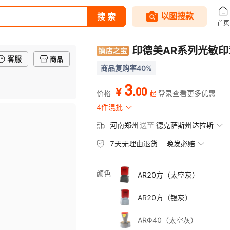
印德美AR系列光敏
客服
商品
商品复购率40%
3
.
00
¥
价格
登录查看更多优惠
起
4件混批
河南郑州
送至
德克萨斯州达拉斯
7天无理由退货
晚发必赔
颜色
AR20方（太空灰）
AR20方（银灰）
ARΦ40（太空灰）