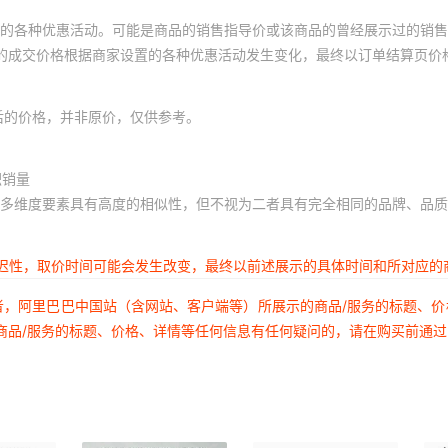
的各种优惠活动。可能是商品的销售指导价或该商品的曾经展示过的销售
体的成交价格根据商家设置的各种优惠活动发生变化，最终以订单结算页价
后的价格，并非原价，仅供参考。
积销量
多维度要素具有高度的相似性，但不视为二者具有完全相同的品牌、品质
延迟性，取价时间可能会发生改变，最终以前述展示的具体时间和所对应的
者，阿里巴巴中国站（含网站、客户端等）所展示的商品/服务的标题、
商品/服务的标题、价格、详情等任何信息有任何疑问的，请在购买前通