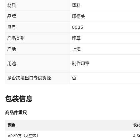
材质
塑料
品牌
印德美
货号
0035
产品类别
印章
产地
上海
用途
制作印章
是否跨境出口专供货源
否
包装信息
商品件重尺
颜色
长(
AR20方（太空灰）
4.5