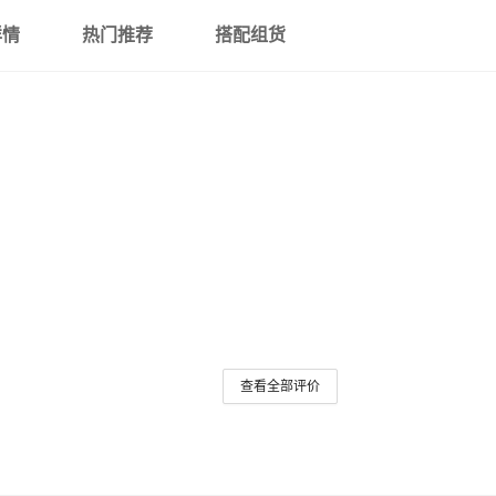
ARΦ42光敏垫
详情
热门推荐
搭配组货
ARΦ45光敏垫
AR3040光敏垫
AR2833光敏垫
查看全部评价