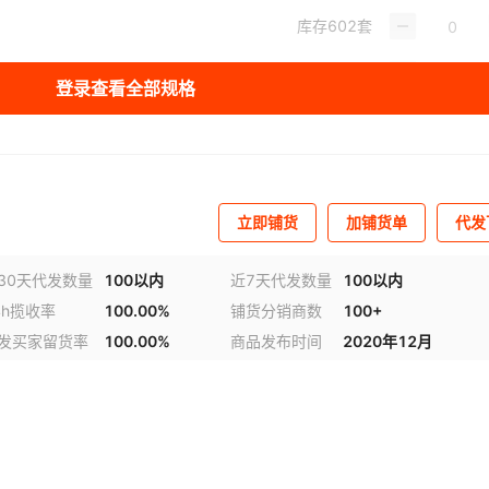
库存
602
套
库存
978
套
登录查看全部规格
库存
540
套
库存
748
套
库存
746
套
立即铺货
加铺货单
代发
库存
645
套
30天代发数量
100以内
近7天代发数量
100以内
4h揽收率
100.00%
铺货分销商数
100+
库存
699
套
视频
发买家留货率
100.00%
商品发布时间
2020年12月
库存
62
套
库存
152
套
库存
100
套