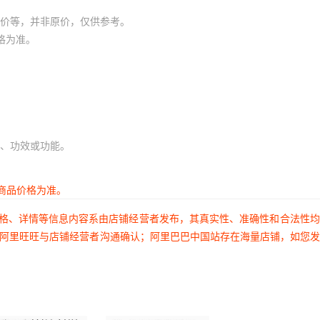
价等，并非原价，仅供参考。
格为准。
、功效或功能。
商品价格为准。
价格、详情等信息内容系由店铺经营者发布，其真实性、准确性和合法性
过阿里旺旺与店铺经营者沟通确认；阿里巴巴中国站存在海量店铺，如您