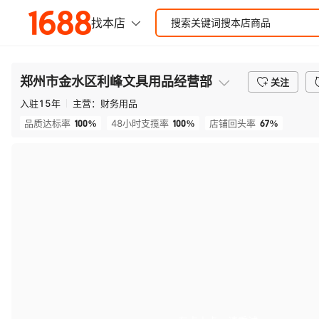
郑州市金水区利峰文具用品经营部
关注
入驻
15
年
主营：
财务用品
100%
100%
67%
品质达标率
48小时支揽率
店铺回头率