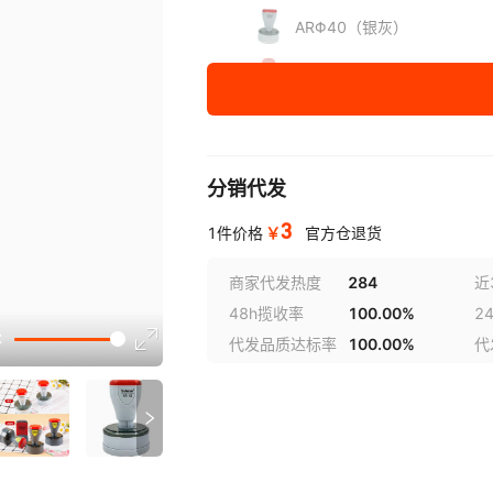
ARΦ40（银灰）
ARΦ42（太空灰）
ARΦ42（银灰）
ARΦ45（太空灰）
分销代发
ARΦ45（银灰）
3
￥
1件价格
官方仓退货
AR3040（太空灰）
商家代发热度
284
近
48h揽收率
100.00%
2
AR3040（银灰）
讲解
代发品质达标率
100.00%
代
AR2833（银灰）
AR20方光敏垫
参数
ARΦ40光敏垫