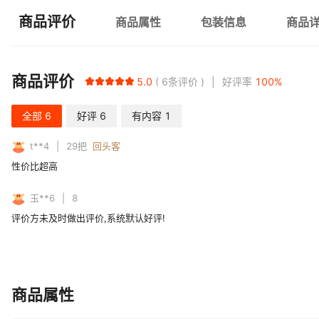
商品评价
商品属性
包装信息
商品
商品评价
5.0
6
条评价
好评率
100
%
全部
6
好评
6
有内容
1
t**4
29
把
回头客
性价比超高
玉**6
8
评价方未及时做出评价,系统默认好评!
商品属性