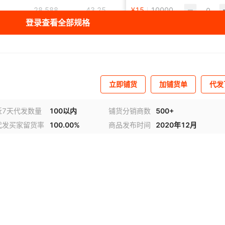
28.588
43.25
GB/T 12764-2019
¥
15
10000
15.
登录查看全部规格
33.325
35
GB/T 12764-2019
¥
14
9997
15.
立即铺货
加铺货单
代发
近7天代发数量
100以内
铺货分销商数
500+
代发买家留货率
100.00%
商品发布时间
2020年12月
视频