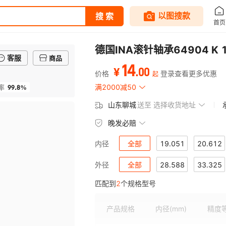
德国INA滚针轴承64904 K 
客服
商品
14
.
00
¥
价格
登录查看更多优惠
起
99.8%
满2000减50
率
山东聊城
送至
选择收货地址
晚发必赔
全部
19.051
20.612
内径
全部
28.588
33.325
外径
匹配到
2
个规格型号
产品规格
内径
(mm)
精度