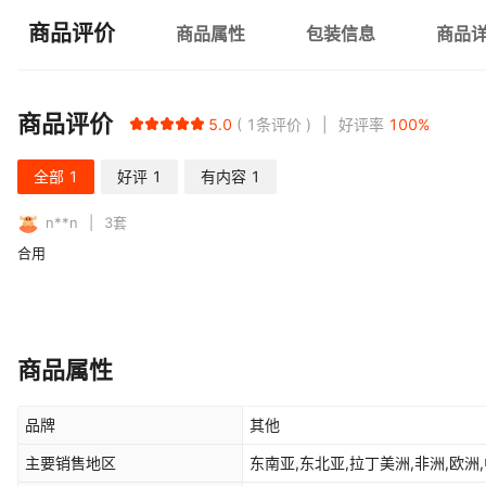
商品评价
商品属性
包装信息
商品
商品评价
5.0
1
条评价
好评率
100
%
全部
1
好评
1
有内容
1
n**n
3
套
合用
商品属性
品牌
其他
主要销售地区
东南亚,东北亚,拉丁美洲,非洲,欧洲,