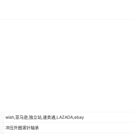
wish,亚马逊,独立站,速卖通,LAZADA,ebay
冲压外圈滚针轴承