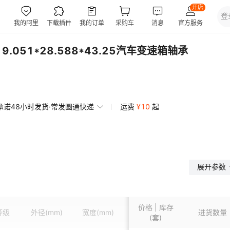
19.051*28.588*43.25汽车变速箱轴承
承诺48小时发货·常发圆通快递
运费
¥
10
起
展开参数
价格 | 库存
等级
外径
(mm)
宽度
(mm)
标准编号
进货数量
Cr
(k
(套)