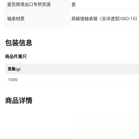
是否跨境出口专供货源
是
轴承材质
高碳铬轴承钢（全淬透型)(GCr15)
包装信息
商品件重尺
重量(g)
1000
商品详情