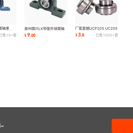
面轴承
厂家直销UCP205 UC205
泉州国兴LK带座外球面轴
P209带座
不锈钢带座外球面轴承 立
承 UCP204 UCP205
3
9
¥
.
8
¥
.
00
已售
10+
套
已售
1000+
套
机轴承
式P座农机用轴承
UCFL205农机配套轴承
~