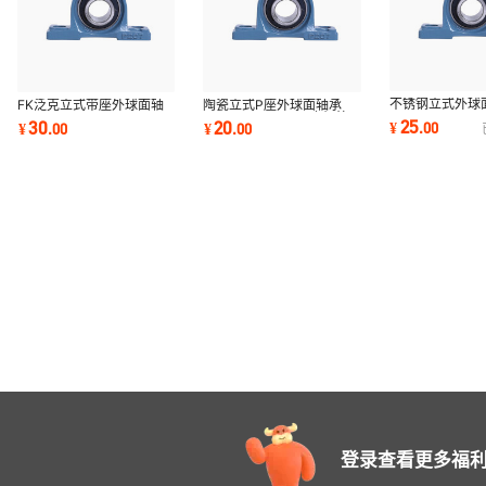
不锈钢立式外球
FK泛克立式带座外球面轴
陶瓷立式P座外球面轴承
UCP209 SUC
承UCP210 P210
UCP207 UC207 农机外
25
30
20
¥
.
00
¥
.
00
¥
.
00
外球面轴承 收割
SUC210 收割机农机轴承
球面轴承 304材质轴承
登录查看更多福利