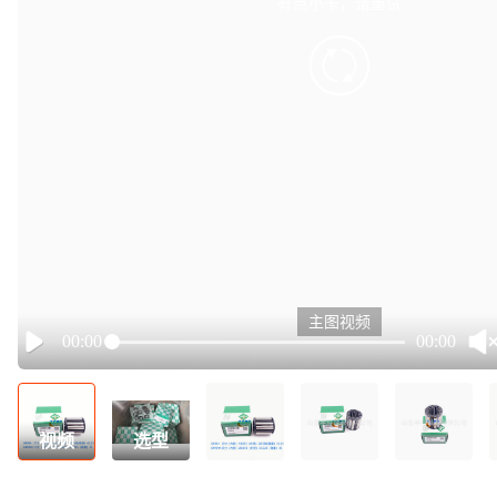
有点小卡，请重试
retry
主图视频
00:00
00:00
Play
视频
选型