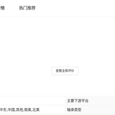
详情
热门推荐
查看全部评价
主要下游平台
中东,中国,其他,南美,北美
轴承类型