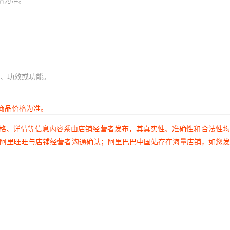
、功效或功能。
商品价格为准。
价格、详情等信息内容系由店铺经营者发布，其真实性、准确性和合法性
过阿里旺旺与店铺经营者沟通确认；阿里巴巴中国站存在海量店铺，如您