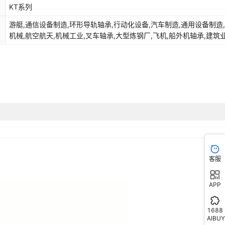
KT系列
游艇,通信设备制造,环形导轨轴承,行动化设备,汽车制造,通用设备制造
机械,航空航天,机械工业,叉车轴承,大型炼钢厂,飞机,船外机轴承,建筑业
育用品制造,印刷机,平地机,物流管理,机床,自动化生产线中的胶合与铆
轴模块,电子器件制造,自动化仓储设备,机床制造,工业机器人,陀螺,食
行业,机器人制造,太阳能发电,其他,服务业,鸡鸭鹅屠宰厂,轨道交通设备
生产制造业,自动化设备,3C电子制造,家用电器制造,环形导轨,纺机设备
设备,轨道交通,钢管设备,新能源电池制造,煤矿设备,导轨滚轮轴承,医
制造
客服
APP
1688
AIBUY