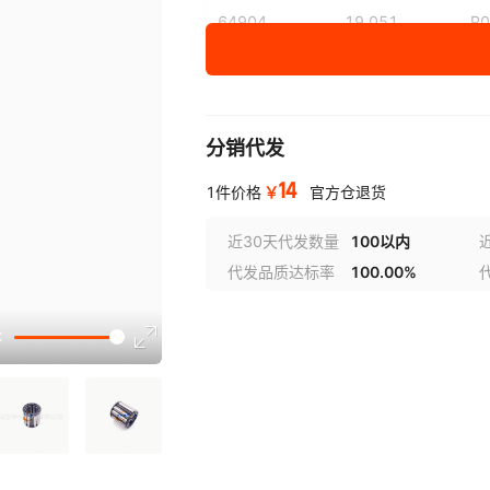
64904
19.051
P0
64904K
20.612
P0
分销代发
14
￥
1件价格
官方仓退货
近30天代发数量
100以内
代发品质达标率
100.00%
选型