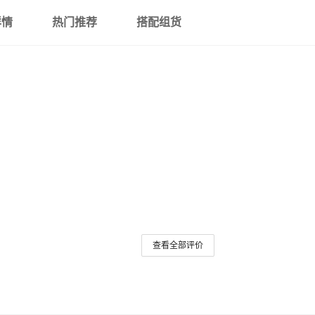
促销泉友螺纹600克
详情
热门推荐
搭配组货
促销泉友螺纹700克
促销泉友螺纹800克
促销泉友螺纹900克
展开已售罄商品
查看全部评价