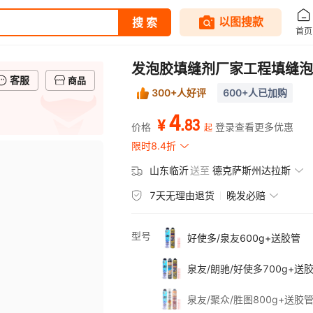
发泡胶填缝剂厂家工程填缝泡
客服
商品
300+人好评
600+人已加购
4
.
83
¥
价格
登录查看更多优惠
起
限时8.4折
山东临沂
送至
德克萨斯州达拉斯
7天无理由退货
晚发必赔
型号
好使多/泉友600g+送胶管
泉友/朗驰/好使多700g+送
泉友/聚众/胜图800g+送胶