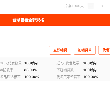
库存
1000
支
管
库存
782
支
管式+送胶管
登录查看全部规格
库存
5109899
支
0克枪管两用/管式+送胶管
库存
5103918
支
0克枪管两用/管式+送胶管
库存
62
支
立即铺货
加铺货单
代发
库存
25981
支
00克枪管两用
30天代发数量
100以内
近7天代发数量
100以内
4h揽收率
83.00%
下游铺货数
100以内
库存
288
支
0克枪管两用
发品质达标率
100.00%
代发买家留货率
100.00%
库存
254
支
库存
8087
支
两用
库存
4433
支