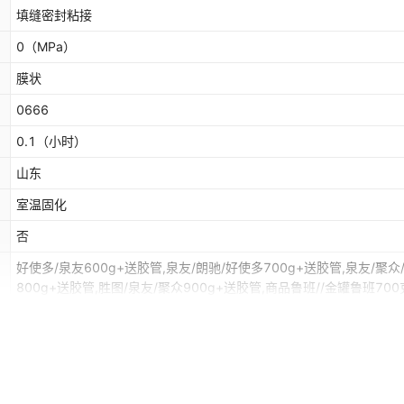
填缝密封粘接
0
（MPa）
膜状
0666
0.1
（小时）
山东
室温固化
否
好使多/泉友600g+送胶管,泉友/朗驰/好使多700g+送胶管,泉友/聚众
800g+送胶管,胜图/泉友/聚众900g+送胶管,商品鲁班//金罐鲁班70
式+送胶管,尚品鲁班/兰林/金罐鲁班800克枪管两用/管式+送胶管,泉友
否
兰林/金罐鲁班900克枪管两用/管式+送胶管,泉友红罐木门900克+送
兰林/泉友/兰林红罐高硬度900克枪管两用,泉友/美创A1+超高硬度90
管两用,叶问黑色发泡胶,叶问阻燃发泡胶850克枪管两用,筑巢阻燃发
850克枪管两用,兰林阻燃发泡胶,促销泉友螺纹600克,促销泉友螺纹70