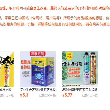
延迟性，取价时间可能会发生改变，最终以前述展示的具体时间和所对应的
者，阿里巴巴中国站（含网站、客户端等）所展示的商品/服务的标题、
商品/服务的标题、价格、详情等任何信息有任何疑问的，请在购买前通
管式发泡胶
专业生产万能胶鲁班万能胶
发泡胶填缝剂厂家工程填缝
泡沫胶
厂家广告布胶水强力万能胶
泡沫胶门窗木门用聚氨酯发
5.3
5.77
¥
¥
已售
1万+
瓶
已售
200+
桶
已售
1万+
支
填缝
草坪铝塑板
泡剂900g