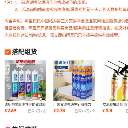
*注：
1、前述说明仅适用于价格比较下的场景。
2、活动前的时间通常为预热期/爆发期的前一天，但因数据的
内容声明：阿里巴巴中国站为第三方交易平台及互联网信息服务提供
经营者负责。阿里巴巴提醒您购买商品/服务前注意谨慎核实，如您对
内有任何违法/侵权信息，请立即向阿里巴巴举报并提供有效线索。
搭配组货
透明防水胶中性硅酮密封胶
厂家货源鲁班免钉胶强力
发泡胶填缝剂 
耐候马桶玻璃胶793a黑白
强力高粘结 快干瓷砖踢脚
枪管一体发泡剂
2.69
2.78
4.8
¥
¥
¥
已售
6万+
支
已售
46万+
个
结构胶 免钉胶
线木板免钉胶
900g工厂直发