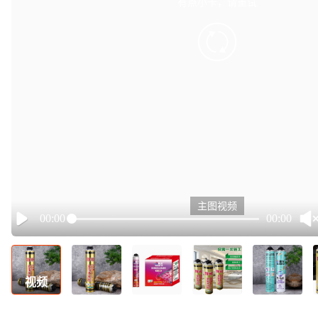
有点小卡，请重试
retry
主图视频
00:00
00:00
Play
视频