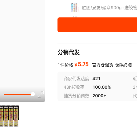
胜图/泉友/聚众900g+送胶
商品鲁班//金罐鲁班700克
尚品鲁班/兰林/金罐鲁班80
泉友木门/兰林/金罐鲁班90
分销代发
泉友红罐木门900克+送胶管
5.75
￥
1件价格
官方仓退货,晚揽必赔
兰林/泉友/兰林红罐高硬度9
商家代发热度
421
近
48h揽收率
100.00%
2
泉友/美创A1+超高硬度90
铺货分销商数
2000+
代
叶问黑色发泡胶
筑巢阻燃发泡胶850克枪管
兰林阻燃发泡胶