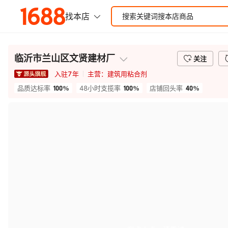
临沂市兰山区文贤建材厂
关注
入驻
7
年
主营：
建筑用粘合剂
100%
100%
40%
品质达标率
48小时支揽率
店铺回头率