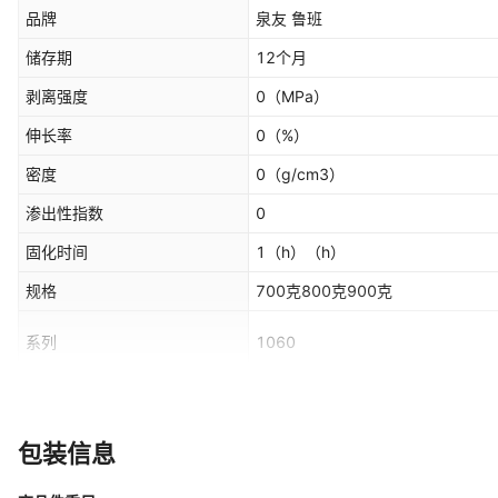
品牌
泉友 鲁班
储存期
12个月
剥离强度
0
（MPa）
伸长率
0
（%）
密度
0
（g/cm3）
渗出性指数
0
固化时间
1（h）
（h）
规格
700克800克900克
系列
1060
原产国/地区
中国
漆膜颜色
白色
包装信息