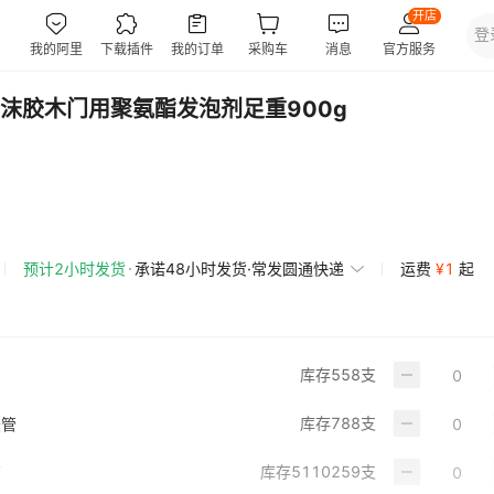
沫胶木门用聚氨酯发泡剂足重900g
预计2小时发货
承诺48小时发货·常发圆通快递
运费
¥
1
起
库存
558
支
库存
788
支
胶管
库存
5110259
支
管