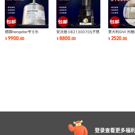
德国hengstler亨士乐
安沃驰 0821300705不锈
意大利GIVI 光栅
0522111 RI58-
钢过滤器机械及行业设备过
GVS608 T1A 0
9900
8800
2520
¥
.
00
¥
.
00
¥
.
00
O500EK.42KH 防护编码
滤设备批发
S7 M04R 电
器
登录查看更多福利