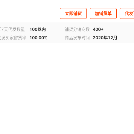
立即铺货
加铺货单
代发
近7天代发数量
100以内
铺货分销商数
400+
代发买家留货率
100.00%
商品发布时间
2020年12月