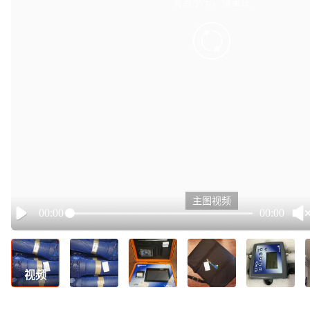
有点小卡，请重试
retry
主图视频
00:00
00:00
Play
视频