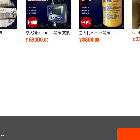
德
尺
意大利MPFILTRI翡翠 双激
意大利MPfiltri翡翠
EDS
070 05V
光油液污染颗粒检测仪
CS050P25A滤芯 过滤材
2
88000
8800
¥
¥
.
00
¥
.
00
原
子尺批发
LPA3WPM101
料汽车发动系统过滤器
~