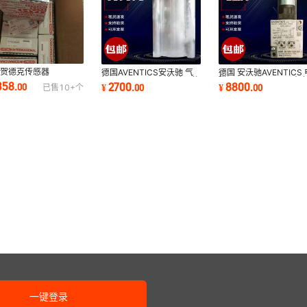
国贺德克传感器
德国AVENTICS安沃驰 气
德国 安沃驰AVENTICS 
3446-3-0250-000
缸R412019891 气动元件
磁阀 5610141530 机
358
2700
8800
.
00
¥
.
00
¥
.
00
已售
10+
个
装进口未税
膜片式气缸批发
行业设备阀门
一键登录