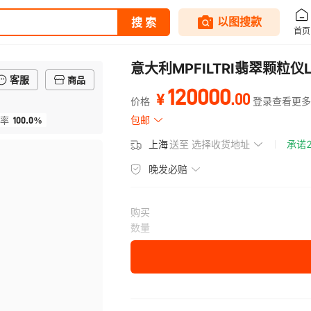
意大利MPFILTRI翡翠颗粒仪
客服
商品
120000
.
00
¥
价格
登录查看更多
100.0%
包邮
率
上海
送至
选择收货地址
承诺
晚发必赔
购买
数量