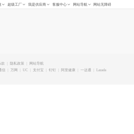
条款
隐私政策
网站导航
通信
万网
UC
支付宝
钉钉
阿里健康
一达通
Lazada