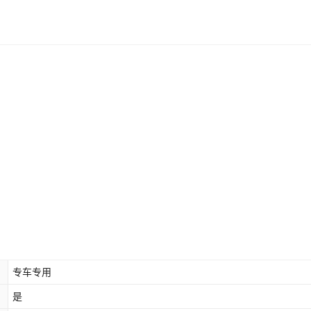
专车专用
是