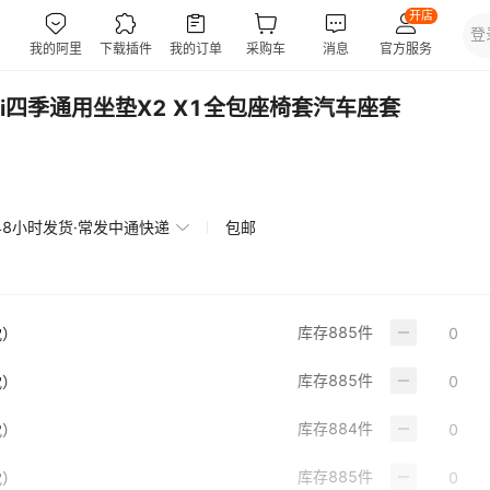
120i四季通用坐垫X2 X1全包座椅套汽车座套
48小时发货·常发中通快递
包邮
库存
885
件
枕）
库存
885
件
枕）
库存
884
件
枕）
库存
885
件
枕）