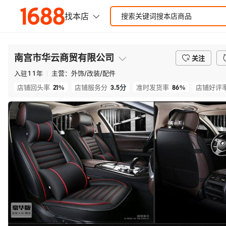
南宫市华云商贸有限公司
关注
入驻
11
年
主营：
外饰/改装/配件
21%
3.5
分
86%
店铺回头率
店铺服务分
准时发货率
店铺好评