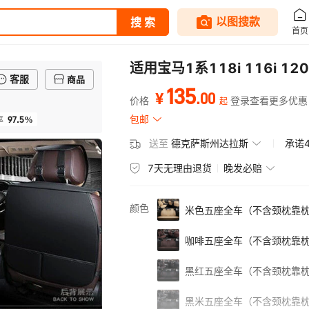
适用宝马1系118i 116i 
客服
商品
135
.
00
¥
价格
登录查看更多优惠
起
97.5%
包邮
率
送至
德克萨斯州达拉斯
承诺
7天无理由退货
晚发必赔
颜色
米色五座全车（不含颈枕靠
咖啡五座全车（不含颈枕靠
黑红五座全车（不含颈枕靠
黑米五座全车（不含颈枕靠