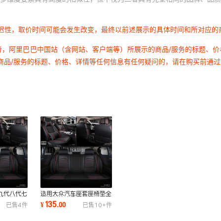
延迟性，取价时间可能会发生改变，最终以前述展示的具体时间和所对应的
者，阿里巴巴中国站（含网站、客户端等）所展示的商品/服务的标题、
商品/服务的标题、价格、详情等任何信息有任何疑问的，请在购买前通
九代八代七
适用大众汽车座套座椅垫全
雅阁坐垫全
包新老捷达桑塔纳朗逸坐垫
135
¥
.
00
已售
4
件
已售
10+
件
四季皮革