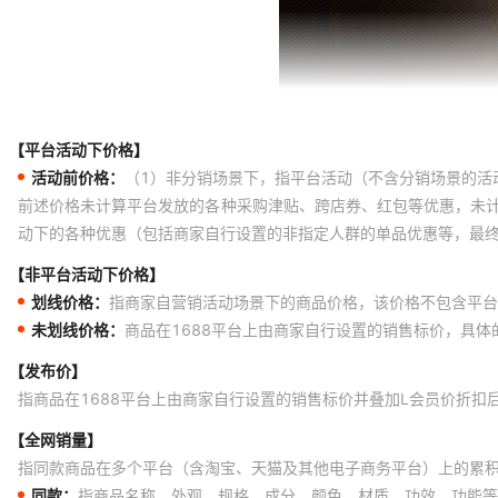
【平台活动下价格】
活动前价格：
（1）非分销场景下，指平台活动（不含分销场景的活
前述价格未计算平台发放的各种采购津贴、跨店券、红包等优惠，未
动下的各种优惠（包括商家自行设置的非指定人群的单品优惠等，最
【非平台活动下价格】
划线价格：
指商家自营销活动场景下的商品价格，该价格不包含平台
未划线价格：
商品在1688平台上由商家自行设置的销售标价，具
【发布价】
指商品在1688平台上由商家自行设置的销售标价并叠加L会员价折扣
【全网销量】
指同款商品在多个平台（含淘宝、天猫及其他电子商务平台）上的累
同款：
指商品名称、外观、规格、成分、颜色、材质、功效、功能等