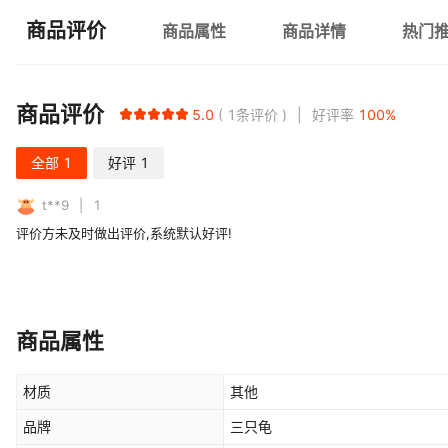
商品评价
商品属性
商品详情
热门
商品评价
5.0
1
条评价
好评率
100
%
全部
1
好评
1
t**9
1
评价方未及时做出评价,系统默认好评!
商品属性
材质
其他
品牌
三只龟