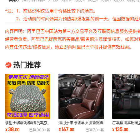
*注：
1、前述说明仅适用于价格比较下的场景。
2、活动前的时间通常为预热期/爆发期的前一天，但因数据的
内容声明：阿里巴巴中国站为第三方交易平台及互联网信息服务提供
经营者负责。阿里巴巴提醒您购买商品/服务前注意谨慎核实，如您对
内有任何违法/侵权信息，请立即向阿里巴巴举报并提供有效线索。
热门推荐
适用于瑞虎3瑞虎5汽车衣
适用于丰田致享专用免捆绑
广本适用本田第
车罩雨车套盖车布遮阳罩衣
四季汽车皮革座垫包坐垫
代9代8代7代6
38
167
135
¥
.
00
¥
.
00
¥
.
00
已售
900+
套
已售
70+
套
包皮革汽车座套