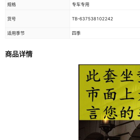
规格
专车专用
货号
TB-637538102242
适用季节
四季
商品详情