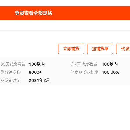
库存
885
件
枕）
登录查看全部规格
库存
884
件
枕）
库存
885
件
枕）
库存
885
件
枕）
立即铺货
加铺货单
代发
库存
884
件
枕）
30天代发数量
100以内
近7天代发数量
100以内
铺货分销商数
8000+
代发品质达标率
100.00%
库存
885
件
枕）
商品发布时间
2021年2月