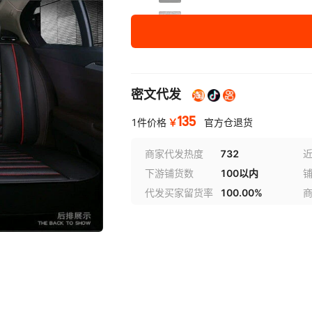
红色五座全车（不含颈枕靠
红色五座全车（含2颈枕2靠
米色五座全车（含2颈枕2靠
密文代发
咖啡五座全车（含2颈枕2靠
135
￥
1件价格
官方仓退货
黑米五座全车（含2颈枕2靠
商家代发热度
732
近
下游铺货数
100以内
黑红五座全车（含2颈枕2靠
代发买家留货率
100.00%