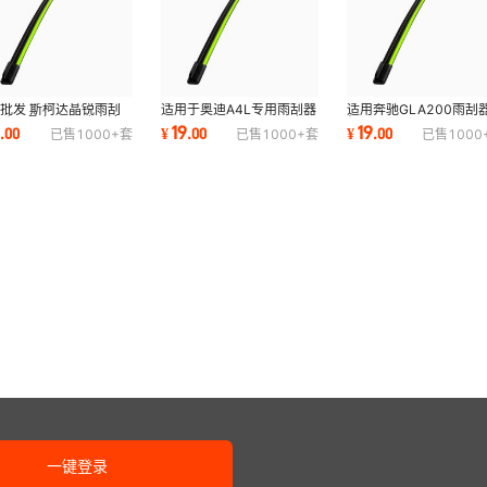
批发 斯柯达晶锐雨刮
适用于奥迪A4L专用雨刮器
适用奔驰GLA200雨刮
动无骨专用雨刷 高清
A6L/A3/A5/A7/A8雨刷
级C200l ML350
9
19
19
.
00
¥
.
00
¥
.
00
已售
1000+
套
已售
1000+
套
已售
1000
 两支装
Q3/Q5/Q7雨刮片
C180GLK300雨刷
E260GLC对装
一键登录