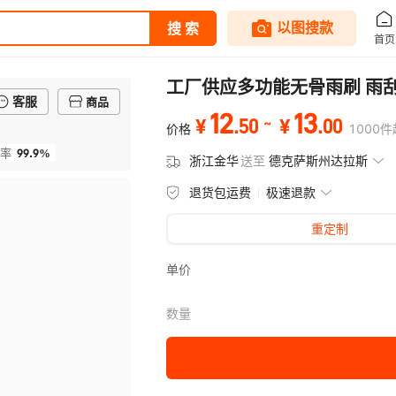
工厂供应多功能无骨雨刷 雨刮
客服
商品
12
13
.
50
.
00
¥
¥
价格
1000
件
99.9%
率
浙江金华
送至
德克萨斯州达拉斯
退货包运费
极速退款
重定制
单价
数量