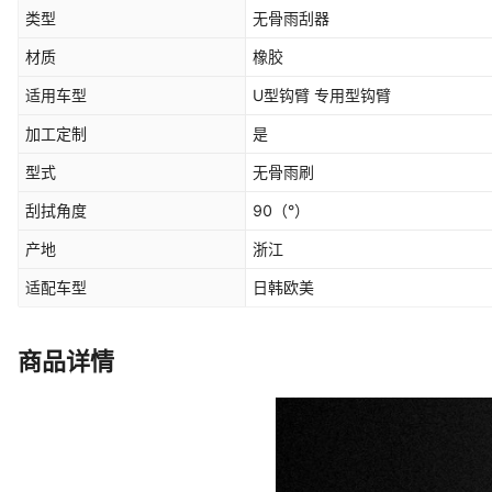
类型
无骨雨刮器
材质
橡胶
适用车型
U型钩臂 专用型钩臂
加工定制
是
型式
无骨雨刷
刮拭角度
90
（°）
产地
浙江
适配车型
日韩欧美
商品详情