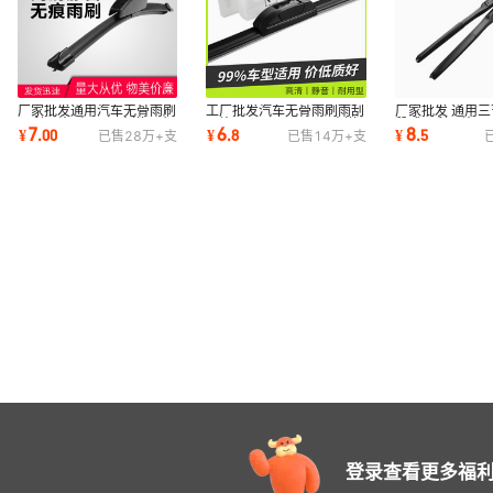
厂家批发通用汽车无骨雨刷
工厂批发汽车无骨雨刷雨刮
厂家批发 通用三
雨刮器片A级100支送一个
器片Wiper blade100支送
段式雨刮器片10
7
6
8
¥
.
00
¥
.
8
¥
.
5
已售
28万+
支
已售
14万+
支
立式展示架
立式形象展示架
展架
登录查看更多福利