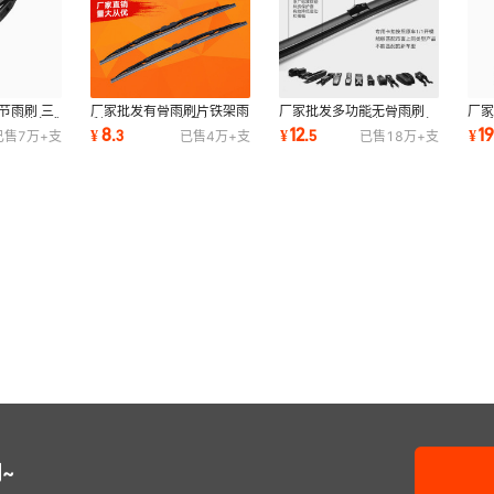
节雨刷 三
厂家批发有骨雨刷片铁架雨
厂家批发多功能无骨雨刷
厂家
0支送立式
刮器1.0MM厚度骨架100
Wiper blade雨刮器片 换卡
器昕
8
12
1
¥
.
3
¥
.
5
¥
已售
7万+
支
已售
4万+
支
已售
18万+
支
支送立式雨刷展架
扣 100支送展架
静音
~