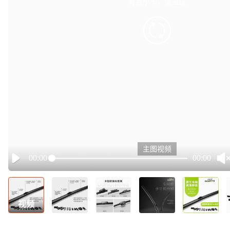
有点小卡，请重试
retry
主图视频
00:00
00:00
Play
视频