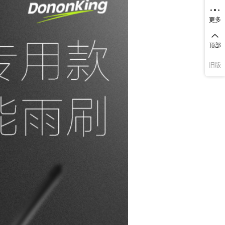
更多
顶部
旧版