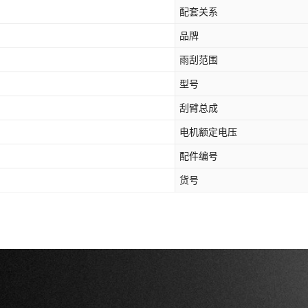
配套关系
品牌
雨刮范围
型号
刮臂总成
电机额定电压
配件编号
货号