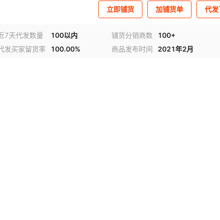
立即铺货
加铺货单
代发
近7天代发数量
100以内
铺货分销商数
100+
代发买家留货率
100.00%
商品发布时间
2021年2月