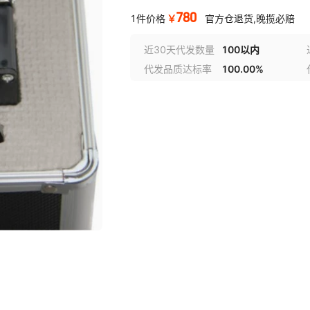
780
￥
1件价格
官方仓退货,晚揽必赔
近30天代发数量
100以内
代发品质达标率
100.00%