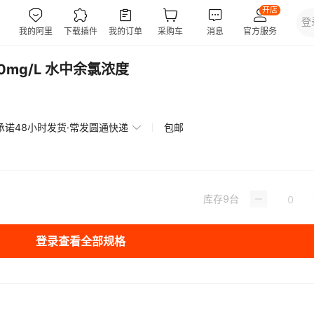
10mg/L 水中余氯浓度
承诺48小时发货·常发圆通快递
包邮
库存
9
台
登录查看全部规格