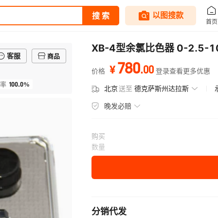
XB-4型余氯比色器 0-2.5-
客服
商品
780
.
00
¥
价格
登录查看更多优惠
100.0%
率
北京
送至
德克萨斯州达拉斯
晚发必赔
购买
数量
分销代发