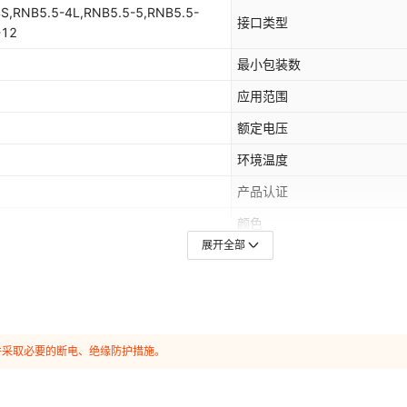
4S,RNB5.5-4L,RNB5.5-5,RNB5.5-
接口类型
-12
最小包装数
应用范围
额定电压
环境温度
产品认证
颜色
展开全部
主要下游平台
,中东
有可授权的自有品牌
并采取必要的断电、绝缘防护措施。