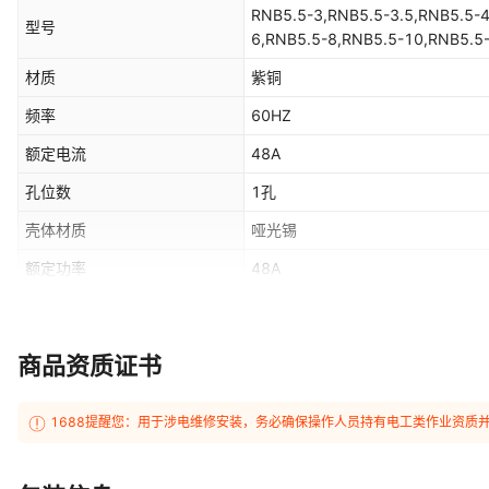
RNB5.5-3,RNB5.5-3.5,RNB5.5-
型号
6,RNB5.5-8,RNB5.5-10,RNB5.5
材质
紫铜
频率
60HZ
额定电流
48A
孔位数
1孔
壳体材质
哑光锡
额定功率
48A
是否跨境出口专供货源
是
主要销售地区
非洲,欧洲,南美,东南亚,北美,东北亚
商品资质证书
1688提醒您：用于涉电维修安装，务必确保操作人员持有电工类作业资质