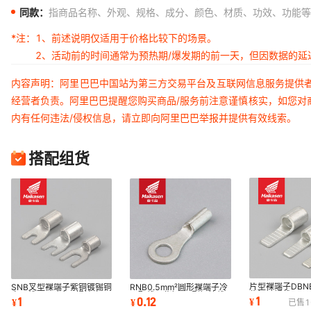
同款：
指商品名称、外观、规格、成分、颜色、材质、功效、功能等
*注：
1、前述说明仅适用于价格比较下的场景。
2、活动前的时间通常为预热期/爆发期的前一天，但因数据的
内容声明：阿里巴巴中国站为第三方交易平台及互联网信息服务提供
经营者负责。阿里巴巴提醒您购买商品/服务前注意谨慎核实，如您对
内有任何违法/侵权信息，请立即向阿里巴巴举报并提供有效线索。
搭配组货
片型裸端子DBN
SNB叉型裸端子紫铜镀锡铜
RNB0.5mm²圆形裸端子冷
紫铜镀锡线耳C4
鼻子线耳U形冷压裸端头
压配线用紫铜TO型铜接线
1
1
0.12
¥
¥
¥
已售
1
端子【工厂直销】