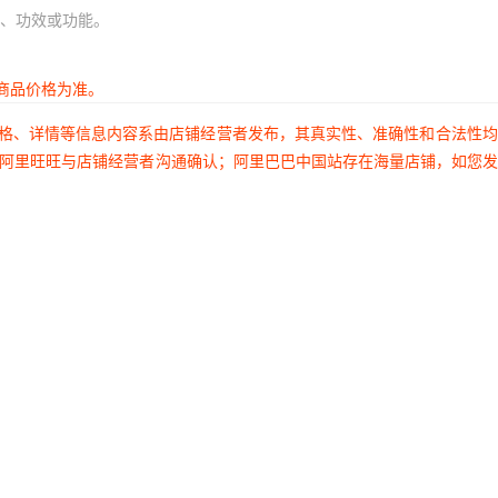
、功效或功能。
商品价格为准。
价格、详情等信息内容系由店铺经营者发布，其真实性、准确性和合法性
过阿里旺旺与店铺经营者沟通确认；阿里巴巴中国站存在海量店铺，如您