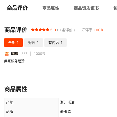
商品评价
商品属性
商品资质证书
商品评价
5.0
1
条评价
好评率
100
%
全部
1
好评
1
有内容
1
PLUS
t**7
1000
只
卖家服务超赞
商品属性
产地
浙江乐清
品牌
麦卡森