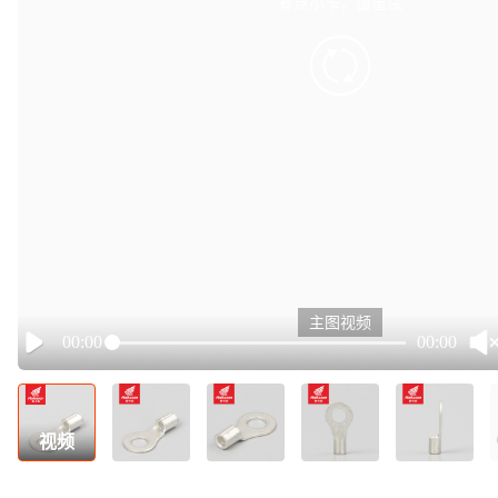
有点小卡，请重试
retry
主图视频
00:00
00:00
Play
视频