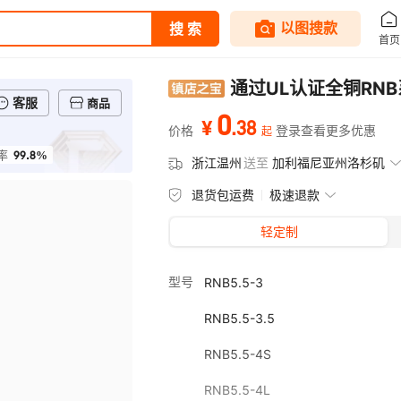
通过UL认证全铜RN
客服
商品
0
.
38
¥
价格
登录查看更多优惠
起
99.8%
率
浙江温州
送至
加利福尼亚州洛杉矶
退货包运费
极速退款
轻定制
型号
RNB5.5-3
RNB5.5-3.5
RNB5.5-4S
RNB5.5-4L