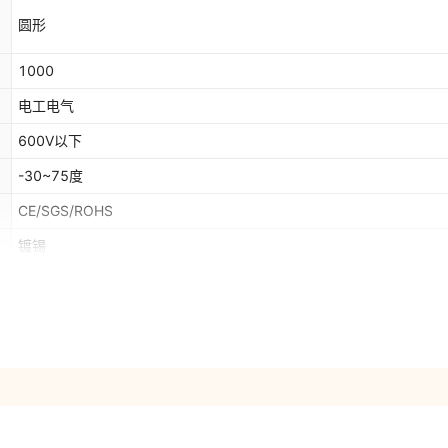
圆形
1000
电工电气
600V以下
-30~75度
CE/SGS/ROHS
镀锡
ebay,亚马逊,wish,速卖通,独立站,LAZADA
是