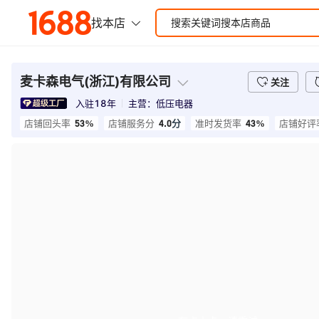
麦卡森电气(浙江)有限公司
关注
入驻
18
年
主营：
低压电器
53%
4.0
分
43%
店铺回头率
店铺服务分
准时发货率
店铺好评