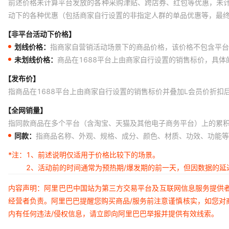
前述价格未计算平台发放的各种采购津贴、跨店券、红包等优惠，未
动下的各种优惠（包括商家自行设置的非指定人群的单品优惠等，最
【非平台活动下价格】
划线价格：
指商家自营销活动场景下的商品价格，该价格不包含平台
未划线价格：
商品在1688平台上由商家自行设置的销售标价，具
【发布价】
指商品在1688平台上由商家自行设置的销售标价并叠加L会员价折扣
【全网销量】
指同款商品在多个平台（含淘宝、天猫及其他电子商务平台）上的累
同款：
指商品名称、外观、规格、成分、颜色、材质、功效、功能等
*注：
1、前述说明仅适用于价格比较下的场景。
2、活动前的时间通常为预热期/爆发期的前一天，但因数据的
内容声明：阿里巴巴中国站为第三方交易平台及互联网信息服务提供
经营者负责。阿里巴巴提醒您购买商品/服务前注意谨慎核实，如您对
内有任何违法/侵权信息，请立即向阿里巴巴举报并提供有效线索。