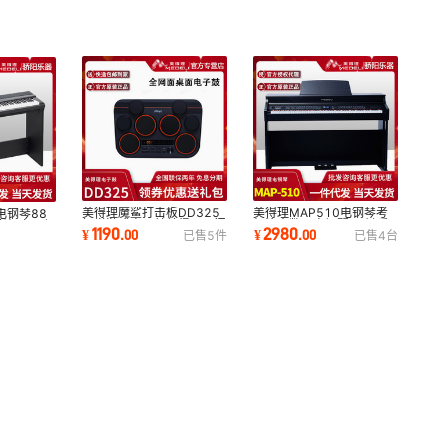
美得理魔鲨打击板DD325
美得理MAP510电钢琴考
电钢琴88
初学游戏电子鼓美得理入门
级演出数码电钢琴88键重
考级家用便
1190
2980
¥
.
00
¥
.
00
已售
5
件
已售
4
台
电子鼓打击板
锤智能成人逐级配重
值