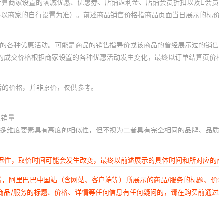
计算商家设置的满减优惠、优惠券、店铺返利金、店铺会员折扣以及L会
终以商家的自行设置为准）。前述商品销售价格指商品页面当日展示的标
的各种优惠活动。可能是商品的销售指导价或该商品的曾经展示过的销售
体的成交价格根据商家设置的各种优惠活动发生变化，最终以订单结算页价
后的价格，并非原价，仅供参考。
积销量
多维度要素具有高度的相似性，但不视为二者具有完全相同的品牌、品质
延迟性，取价时间可能会发生改变，最终以前述展示的具体时间和所对应的
者，阿里巴巴中国站（含网站、客户端等）所展示的商品/服务的标题、
商品/服务的标题、价格、详情等任何信息有任何疑问的，请在购买前通