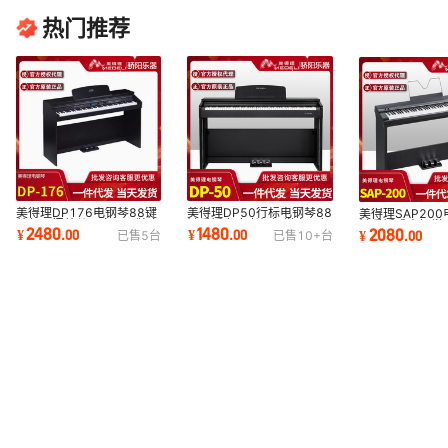
热门推荐
美得理DP176电钢琴88键
美得理DP50行标电钢琴88
美得理SAP200
幼师入门幼儿园家用品牌立
键重锤力度考级初学家用行
键重锤成人初学
2480
1480
2080
¥
.
00
¥
.
00
¥
.
00
已售
5
台
已售
10+
台
式电子电钢
业标准数码钢琴
携蓝牙智能高颜