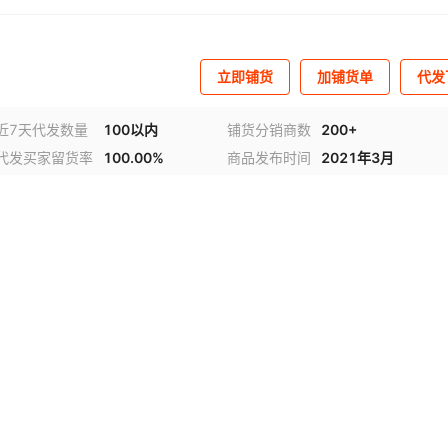
立即铺货
加铺货单
代发
近7天代发数量
100以内
铺货分销商数
200+
代发买家留货率
100.00%
商品发布时间
2021年3月