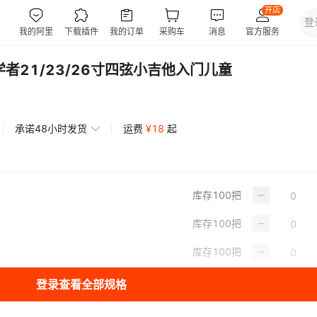
者21/23/26寸四弦小吉他入门儿童
承诺48小时发货
运费
¥
18
起
库存
100
把
库存
100
把
库存
100
把
登录查看全部规格