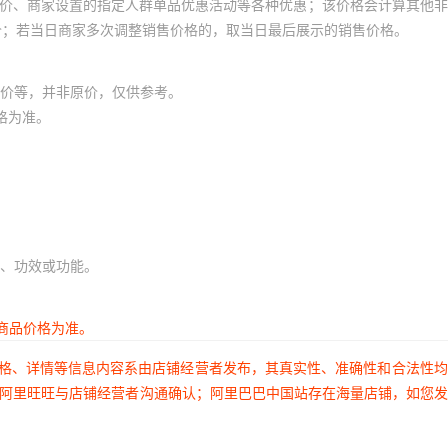
员价、商家设置的指定人群单品优惠活动等各种优惠；该价格会计算其他
价；若当日商家多次调整销售价格的，取当日最后展示的销售价格。
价等，并非原价，仅供参考。
格为准。
、功效或功能。
商品价格为准。
价格、详情等信息内容系由店铺经营者发布，其真实性、准确性和合法性
过阿里旺旺与店铺经营者沟通确认；阿里巴巴中国站存在海量店铺，如您