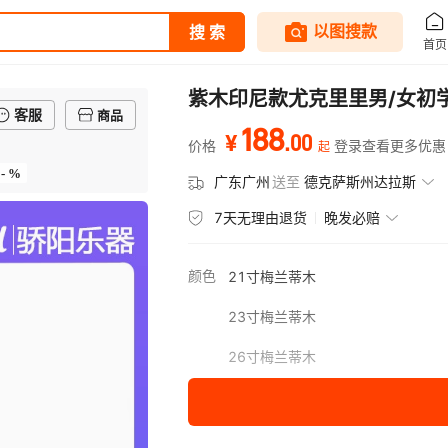
紫木印尼款尤克里里男/女初学
客服
商品
188
.
00
¥
价格
登录查看更多优惠
起
- %
广东广州
送至
德克萨斯州达拉斯
7天无理由退货
晚发必赔
颜色
21寸梅兰蒂木
23寸梅兰蒂木
26寸梅兰蒂木