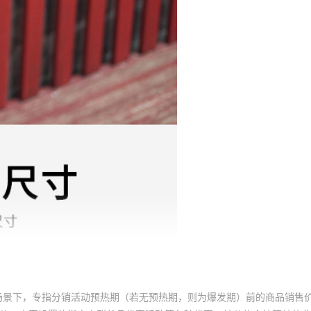
场景下，专指分销活动预热期（若无预热期，则为爆发期）前的商品销售