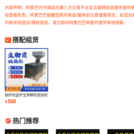
内容声明：阿里巴巴中国站为第三方交易平台及互联网信息服务提供
经营者负责。阿里巴巴提醒您购买商品/服务前注意谨慎核实，如您对
内有任何违法/侵权信息，请立即向阿里巴巴举报并提供有效线索。
搭配组货
锅炉改造炉生物颗粒燃烧机
烘干机配套燃烧木粉质能源
500
¥
环保生物质
热门推荐