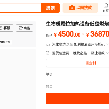
生物质颗粒加热设备低碳燃烧
客服
商品
4500
3687
.
00
¥
¥
价格
100.0%
河北廊坊
送至
加利福尼亚州洛杉矶
退货包运费
晚发必赔
极速退款
重定制
单价
数量