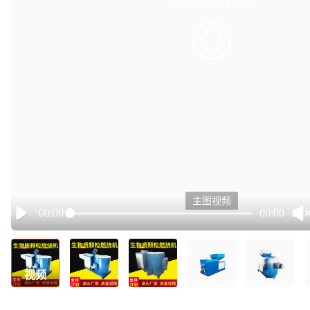
有点小卡，请重试
retry
主图视频
00:00
00:00
Play
视频