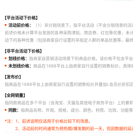
【平台活动下价格】
活动前价格：
（1）非分销场景下，指平台活动（不含分销场景的活
前述价格未计算平台发放的各种采购津贴、跨店券、红包等优惠，未
动下的各种优惠（包括商家自行设置的非指定人群的单品优惠等，最
【非平台活动下价格】
划线价格：
指商家自营销活动场景下的商品价格，该价格不包含平台
未划线价格：
商品在1688平台上由商家自行设置的销售标价，具
【发布价】
指商品在1688平台上由商家自行设置的销售标价并叠加L会员价折扣
【全网销量】
指同款商品在多个平台（含淘宝、天猫及其他电子商务平台）上的累
同款：
指商品名称、外观、规格、成分、颜色、材质、功效、功能等
*注：
1、前述说明仅适用于价格比较下的场景。
2、活动前的时间通常为预热期/爆发期的前一天，但因数据的