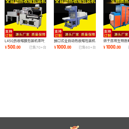
L450热收缩膜包装机茶叶
袖口式全自动热收缩包装机
烘干房用生物质
礼盒塑封机纸箱封切机工业
玻璃水塑封机 纸箱套膜封
木材热风循环烘
500
1000
1000
¥
.
00
¥
.
00
¥
.
00
已售
70+
台
已售
60+
台
级高效全自动
切机热缩膜
线专用热风炉