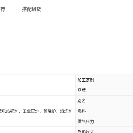
推荐
搭配组货
加工定制
品牌
别名
型电站锅炉、工业窑炉、焚烧炉、熔炼炉
燃料
供气压力
外形尺寸