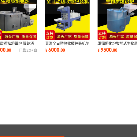
质颗粒熔铝炉 铝锭浇
冀洲全自动热收缩包装机塑
废铝熔化炉坩埚式生物
废铝 压铸熔炼炉 坩埚熔
封机封切收缩膜包装机热缩
粒熔铝炉铝锭熔炼保温
000
6000
9500
.
00
¥
.
00
¥
.
00
已售
20+
台
炉
机
铝熔金耐高温