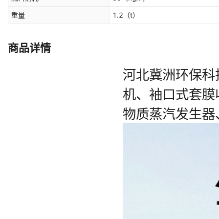
重量
1.2
（t）
商品详情