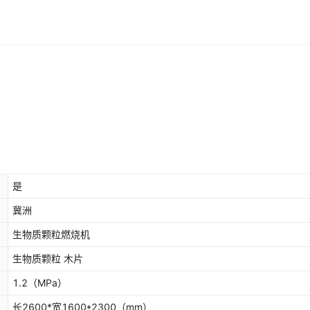
是
冀洲
生物质颗粒燃烧机
生物质颗粒 木片
1.2
（MPa）
长2600*宽1600*2300
（mm）