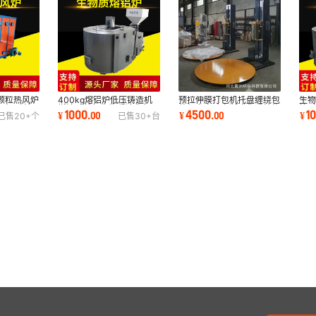
颗粒热风炉
400kg熔铝炉低压铸造机
生物
预拉伸膜打包机托盘缠绕包
干机 喷涂
燃油天然气生物质液化气
筑 
装机全自动上断膜称重缠绕
1000
1
4500
¥
.
00
¥
¥
.
00
已售
20+
个
已售
30+
台
化
机缠绕膜