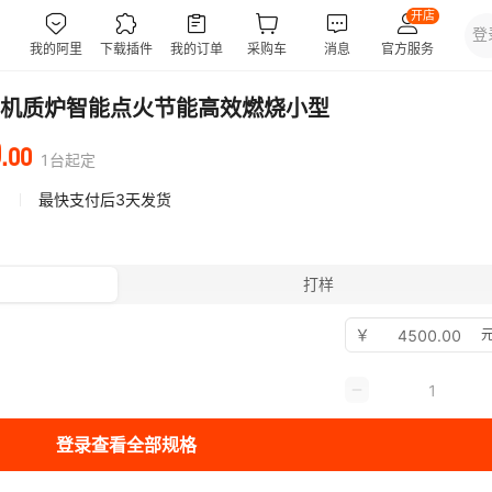
机质炉智能点火节能高效燃烧小型
0
.
00
1
台
起定
最快支付后3天发货
打样
￥
元
登录查看全部规格