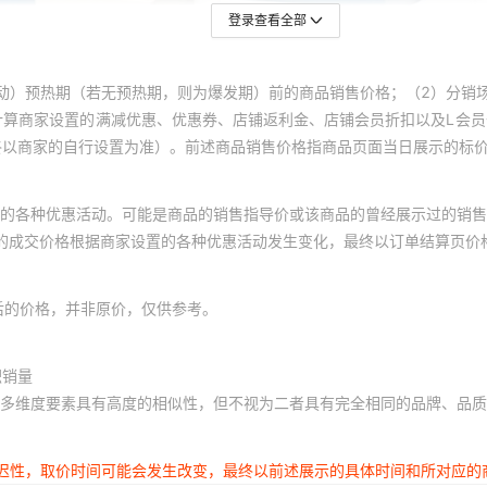
登录查看全部
动）预热期（若无预热期，则为爆发期）前的商品销售价格；（2）分销
计算商家设置的满减优惠、优惠券、店铺返利金、店铺会员折扣以及L会
终以商家的自行设置为准）。前述商品销售价格指商品页面当日展示的标
的各种优惠活动。可能是商品的销售指导价或该商品的曾经展示过的销售
体的成交价格根据商家设置的各种优惠活动发生变化，最终以订单结算页价
后的价格，并非原价，仅供参考。
积销量
多维度要素具有高度的相似性，但不视为二者具有完全相同的品牌、品质
延迟性，取价时间可能会发生改变，最终以前述展示的具体时间和所对应的