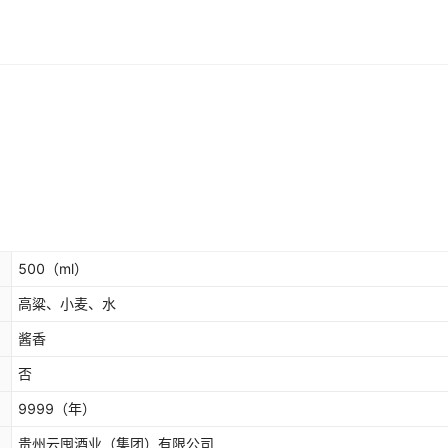
500
（ml）
高粱、小麦、水
酱香
否
9999
（年）
贵州云囤酒业（集团）有限公司