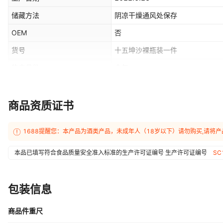
储藏方法
阴凉干燥通风处保存
OEM
否
货号
十五坤沙裸瓶装一件
热卖月份
全年
储存条件
常温
酒精含量
53
商品资质证书
1688提醒您：本产品为酒类产品，未成年人（18岁以下）请勿购买,请将
本品已填写符合食品质量安全准入标准的生产许可证编号
生产许可证编号
SC
包装信息
商品件重尺