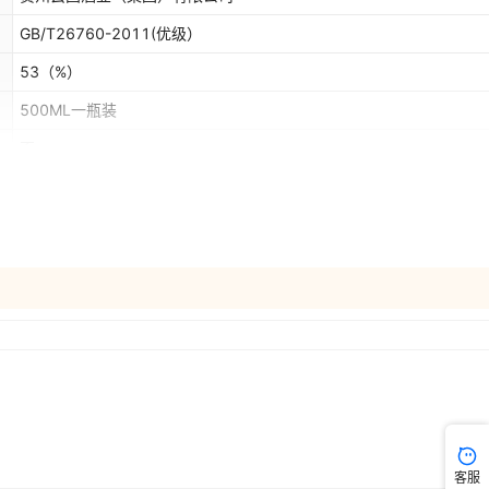
GB/T26760-2011(优级）
53
（%）
500ML一瓶装
否
否
否
客服