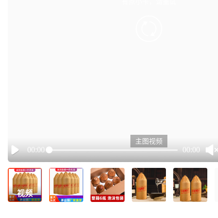
有点小卡，请重试
retry
主图视频
00:00
00:00
Play
视频