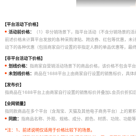
【平台活动下价格】
活动前价格：
（1）非分销场景下，指平台活动（不含分销场景的活
前述价格未计算平台发放的各种采购津贴、跨店券、红包等优惠，未
动下的各种优惠（包括商家自行设置的非指定人群的单品优惠等，最
【非平台活动下价格】
划线价格：
指商家自营销活动场景下的商品价格，该价格不包含平台
未划线价格：
商品在1688平台上由商家自行设置的销售标价，具
【发布价】
指商品在1688平台上由商家自行设置的销售标价并叠加L会员价折扣
【全网销量】
指同款商品在多个平台（含淘宝、天猫及其他电子商务平台）上的累
同款：
指商品名称、外观、规格、成分、颜色、材质、功效、功能等
*注：
1、前述说明仅适用于价格比较下的场景。