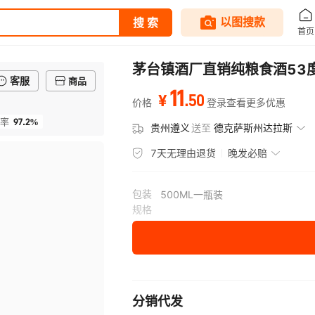
茅台镇酒厂直销纯粮食酒53度
客服
商品
11
.
50
¥
价格
登录查看更多优惠
97.2%
率
贵州遵义
送至
德克萨斯州达拉斯
7天无理由退货
晚发必赔
包装
500ML一瓶装
规格
分销代发