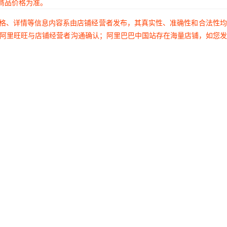
商品价格为准。
价格、详情等信息内容系由店铺经营者发布，其真实性、准确性和合法性
过阿里旺旺与店铺经营者沟通确认；阿里巴巴中国站存在海量店铺，如您