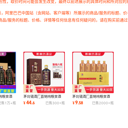
延迟性，取价时间可能会发生改变，最终以前述展示的具体时间和所对应的
者，阿里巴巴中国站（含网站、客户端等）所展示的商品/服务的标题、
商品/服务的标题、价格、详情等任何信息有任何疑问的，请在购买前通
纯粮食酒
茅台镇酒厂直销纯粮食酒
茅台镇酒厂直销纯粮食酒
白酒坤沙酒
53度酱香型酒白酒坤沙酒
53度酱香型酒白酒坤沙酒
44
9
¥
.
6
¥
.
58
已售
1万+
瓶
已售
300+
瓶
已售
2000+
瓶
ml
整箱批发6瓶500ml
整箱批发6瓶100ml