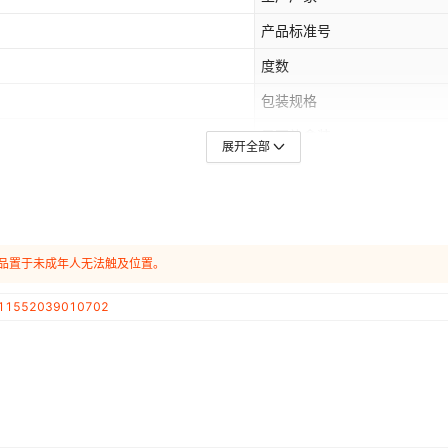
产品标准号
度数
包装规格
是否礼盒装
展开全部
产品认证
特产
产品置于未成年人无法触及位置。
11552039010702