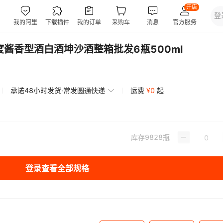
酱香型酒白酒坤沙酒整箱批发6瓶500ml
承诺48小时发货·常发圆通快递
运费
¥
0
起
库存
9828
瓶
登录查看全部规格