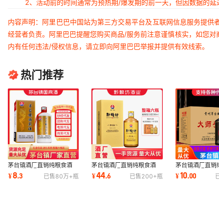
2、活动前的时间通常为预热期/爆发期的前一天，但因数据的
内容声明：阿里巴巴中国站为第三方交易平台及互联网信息服务提供
经营者负责。阿里巴巴提醒您购买商品/服务前注意谨慎核实，如您对
内有任何违法/侵权信息，请立即向阿里巴巴举报并提供有效线索。
热门推荐
茅台镇酒厂直销纯粮食酒
茅台镇酒厂直销纯粮食酒
茅台镇酒厂直销
53度酱香型酒白酒坤沙酒
53度酱香型酒白酒坤沙酒
53度酱香型酒
8
44
10
¥
.
3
¥
.
6
¥
.
00
已售
80万+
瓶
已售
200+
瓶
整箱批发6瓶500ml
整箱批发6瓶500ml
整箱批发6瓶500