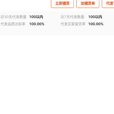
立即铺货
加铺货单
代发
近30天代发数量
100以内
近7天代发数量
100以内
代发品质达标率
100.00%
代发买家留货率
100.00%