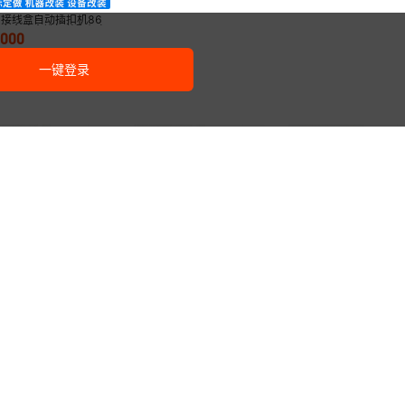
C接线盒自动插扣机86
料底盒暗盒铁扣装配机包
0000
机全自动
一键登录
家销售精工密封压力机油
PVC线盒插扣机
PVC接线盒插扣机冲孔
机专业气动四柱三板改装
000
5000
10000
.
00
¥
.
00
¥
.
00
液压改装机