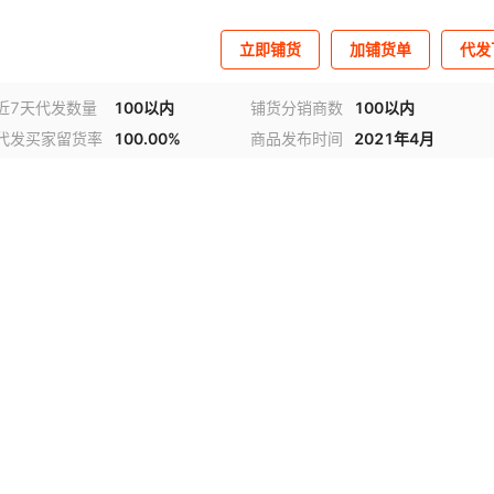
立即铺货
加铺货单
代发
近7天代发数量
100以内
铺货分销商数
100以内
代发买家留货率
100.00%
商品发布时间
2021年4月
视频