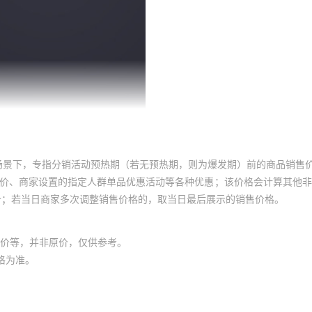
场景下，专指分销活动预热期（若无预热期，则为爆发期）前的商品销售
员价、商家设置的指定人群单品优惠活动等各种优惠；该价格会计算其他
价；若当日商家多次调整销售价格的，取当日最后展示的销售价格。
价等，并非原价，仅供参考。
格为准。