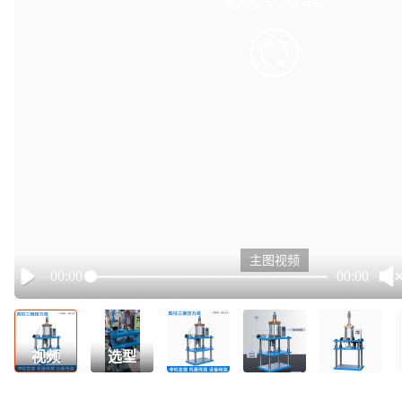
有点小卡，请重试
retry
主图视频
00:00
00:00
Play
视频
选型