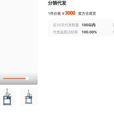
分销代发
3000
￥
1件价格
官方仓退货
近30天代发数量
100以内
代发品质达标率
100.00%
选型