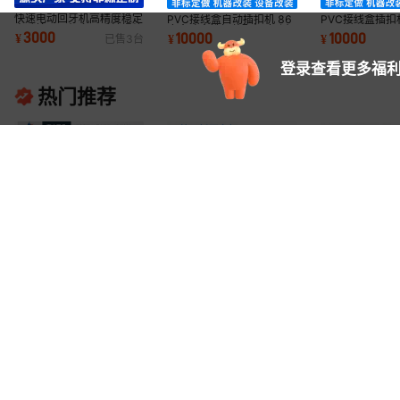
快速电动回牙机高精度稳定
PVC接线盒自动插扣机 86
PVC接线盒插扣
自动检牙一机多用反转螺纹
底盒暗盒铁扣装配机冲孔机
3000
10000
10000
¥
¥
¥
已售
3
台
回牙机全自动
登录查看更多福利
热门推荐
气动压力机小型三板四柱
立式冲床自动化四柱三板气
标准气动压力机
双柱气压机 铆钉增压机床
动压力机 小型三缸压力机
压机立式冲床四
475
2700
3000
¥
.
00
¥
.
00
¥
.
00
已售
300+
台
已售
8
台
气冲压机规格全
工厂可定改装