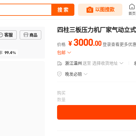
四柱三板压力机厂家气动立式
客服
商品
3000
.
00
¥
价格
登录查看更多优
99.4%
包邮
率
浙江温州
送至
选择收货地址
晚发必赔
购买
数量