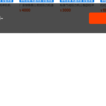
机冲孔机
厂家销售精工密封压力机油
标准气动压力机三板四柱冲
PV
压机专业气动四柱三板改装
压机立式冲床四柱小型
塑
4000
3000
1
¥
¥
¥
机液压改装机
装
~
气动压力机 四柱三板压力
三板四柱冲
PVC接线盒自动插扣机86
厂
机系列 立式气动冲床四柱
柱小型
塑料底盒暗盒铁扣装配机包
压
2700
10000
4
¥
.
00
¥
.
00
¥
已售
10+
台
小型三缸压力机
装机全自动
机