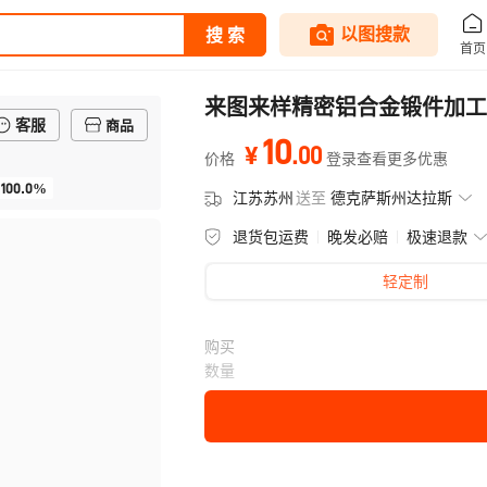
来图来样精密铝合金锻件加工 
客服
商品
10
.
00
¥
价格
登录查看更多优惠
100.0%
江苏苏州
送至
德克萨斯州达拉斯
退货包运费
晚发必赔
极速退款
轻定制
购买
数量