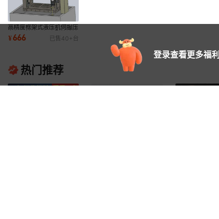
高精度框架式液压机伺服压
力机四柱液压机小型快速油
666
¥
已售
40+
台
压机快速油压
登录查看更多福利
热门推荐
液压控制系统设备小型液压
苏州厂家供应]华龙液压专
厂家定制苏州大
油缸动力单元 苏州非标液
业做好油缸 液压缸 自动化
钢丝缠绕型万吨
5500
666
355555
¥
.
00
¥
.
00
¥
.
00
已售
20+
个
已售
10+
个
压站系统
设备