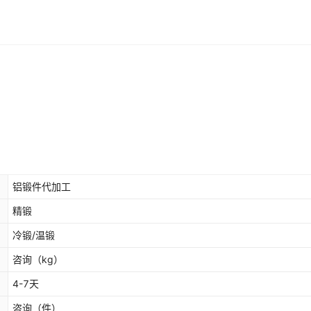
铝锻件代加工
精锻
冷锻/温锻
咨询
（kg）
4-7天
咨询
（件）