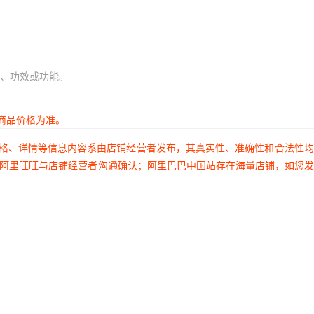
、功效或功能。
商品价格为准。
价格、详情等信息内容系由店铺经营者发布，其真实性、准确性和合法性
过阿里旺旺与店铺经营者沟通确认；阿里巴巴中国站存在海量店铺，如您