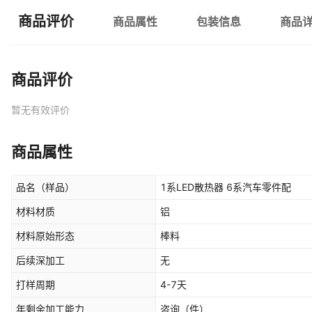
商品评价
商品属性
包装信息
商品
商品评价
暂无有效评价
商品属性
品名（样品）
1系LED散热器 6系汽车零件配
材料材质
铝
材料原始形态
棒料
后续深加工
无
打样周期
4-7天
年剩余加工能力
咨询
（件）