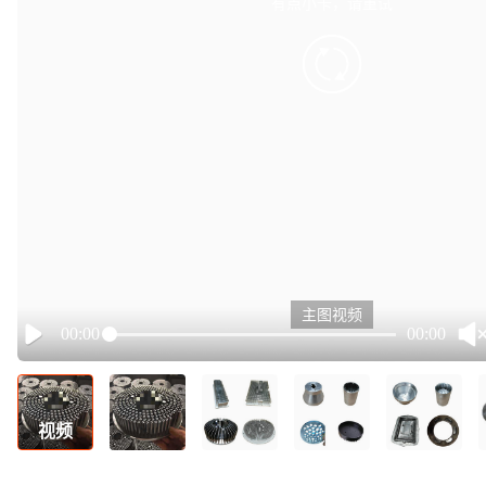
有点小卡，请重试
retry
主图视频
00:00
00:00
Play
视频