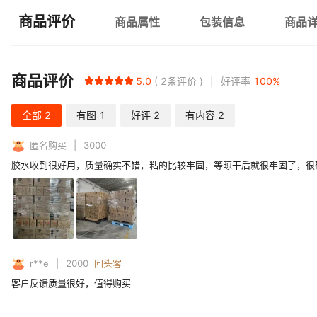
商品评价
商品属性
包装信息
商品
商品评价
5.0
2
条评价
好评率
100
%
全部
2
有图
1
好评
2
有内容
2
匿名购买
3000
胶水收到很好用，质量确实不错，粘的比较牢固，等晾干后就很牢固了，很
r**e
2000
回头客
客户反馈质量很好，值得购买