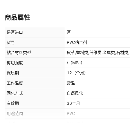
商品属性
是否进口
否
货号
PVC粘合剂
粘合材料类型
皮革,塑料类,纤维类,金属类,石材类
剪切强度
/
（MPa）
保质期
12
（个月）
工作温度
常温
固化方式
自然风化
有效期
36个月
用途范围
PVC
系列
排水/给水