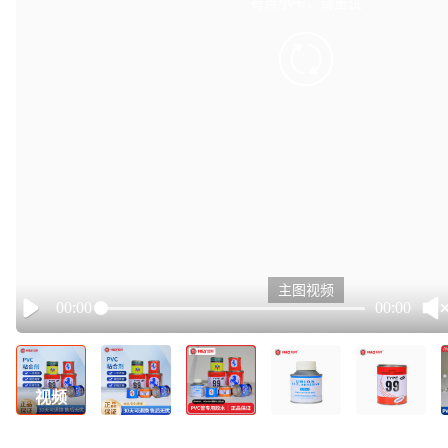
有点小卡，请重试
retry
主图视频
00:00
00:00
Play
视频