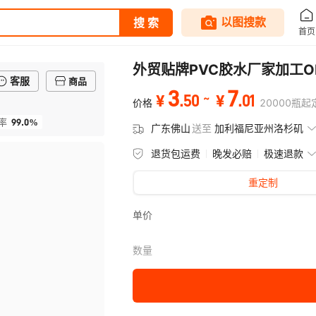
外贸贴牌PVC胶水厂家加工O
客服
商品
3
7
.
50
.
01
¥
¥
价格
20000
瓶
起
99.0%
率
广东佛山
送至
加利福尼亚州洛杉矶
退货包运费
晚发必赔
极速退款
重定制
单价
数量