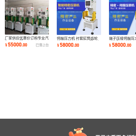
厂家供应优惠价订购专业汽
伺服压力机 衬套缸筒齿轮
端子压接伺服压力
配压装伺服压力机电机轴承
传动轴等精密压装伺服压力
新款型,齿轮精密
55000
58000
58000
¥
.
00
¥
.
00
¥
.
00
已售
2
台
类伺服液压机
机设备
伺服压力机