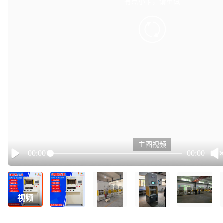
有点小卡，请重试
retry
主图视频
00:00
00:00
Play
视频