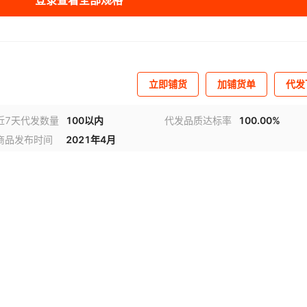
登录查看全部规格
立即铺货
加铺货单
代发
近7天代发数量
100以内
代发品质达标率
100.00%
商品发布时间
2021年4月