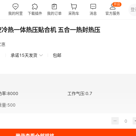
空冷热一体热压贴合机 五合一热封热压
优惠
承诺15天发货
包邮
功率
:
8000
工作气压
:
0.7
重量
:
500