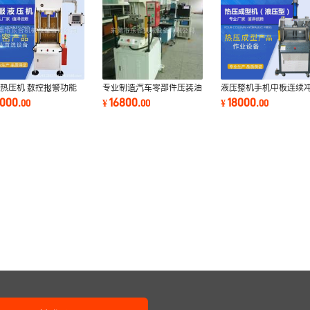
热压机 数控报警功能
专业制造汽车零部件压装油
液压整机手机中板连续
机 压力数显设定热压
压机 伺服冲床 油压压装机
四柱油压机单动上下运
1000
16800
18000
.
00
¥
.
00
¥
.
00
型机系统稳定
柱油压机价格