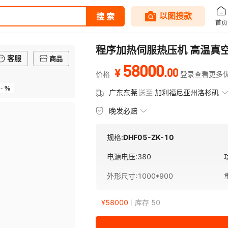
程序加热伺服热压机 高温真
客服
商品
58000
.
00
¥
价格
登录查看更多
- %
广东东莞
送至
加利福尼亚州洛杉矶
晚发必赔
规格:
DHF05-ZK-10
电源电压
:
380
外形尺寸
:
1000*900
¥
58000
库存 50