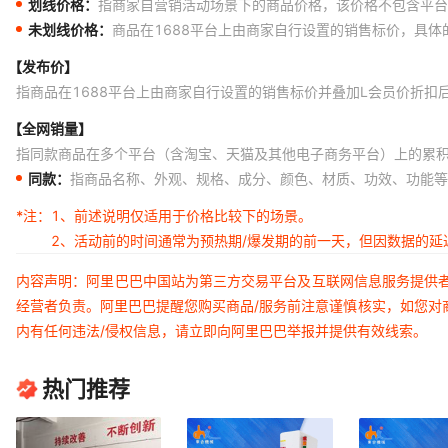
划线价格：
指商家自营销活动场景下的商品价格，该价格不包含平台
未划线价格：
商品在1688平台上由商家自行设置的销售标价，具
【发布价】
指商品在1688平台上由商家自行设置的销售标价并叠加L会员价折扣
【全网销量】
指同款商品在多个平台（含淘宝、天猫及其他电子商务平台）上的累
同款：
指商品名称、外观、规格、成分、颜色、材质、功效、功能等
*注：
1、前述说明仅适用于价格比较下的场景。
2、活动前的时间通常为预热期/爆发期的前一天，但因数据的
内容声明：阿里巴巴中国站为第三方交易平台及互联网信息服务提供
经营者负责。阿里巴巴提醒您购买商品/服务前注意谨慎核实，如您对
内有任何违法/侵权信息，请立即向阿里巴巴举报并提供有效线索。
热门推荐