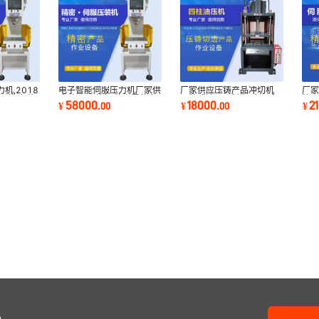
机,2018
电子智能伺服压力机厂家供
厂家供应压铸产品冲切机
厂家
压装,东莞
应 电子压装机 航空零件专
四柱式油压下料机 冷压成
热压
58000
18000
2
¥
.
00
¥
.
00
¥
用产
型液压机床定制
成