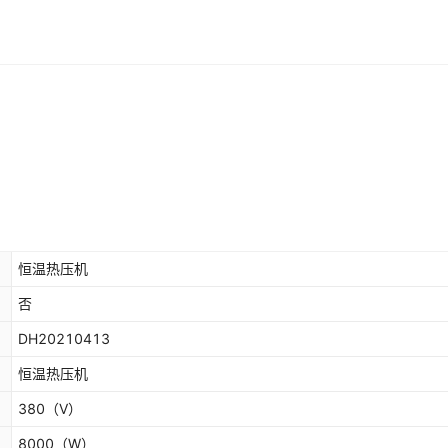
恒温热压机
否
DH20210413
恒温热压机
380
（V）
8000
（W）