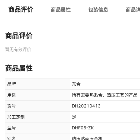
商品评价
商品属性
包装信息
商品
商品评价
暂无有效评价
商品属性
品牌
东合
用途
所有需要热贴合、热压工艺的产品
货号
DH20210413
加工定制
是
型号
DHF05-ZK
别名
热压贴面压合机