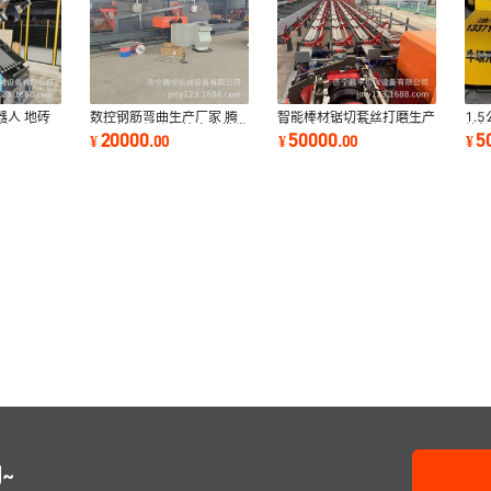
器人 地砖
数控钢筋弯曲生产厂家 腾
智能棒材锯切套丝打磨生产
1.
能地面瓷砖
宇机械二机头钢筋弯曲批发
线 全自动钢筋锯切套丝墩
纹机
20000
50000
5
¥
.
00
¥
.
00
¥
粗生产线厂家
~