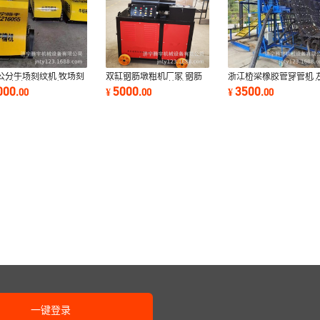
5公分牛场刻纹机 牧场刻
双缸钢筋墩粗机厂家 钢筋
浙江桥梁橡胶管穿管机 
 牛槽刻纹机供应
头墩粗机价格 钢筋墩粗机
右夹紧不伤管子防打滑
000
5000
3500
.
00
¥
.
00
¥
.
00
图片
胶管穿管机
一键登录