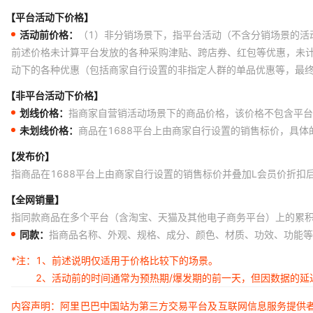
【平台活动下价格】
活动前价格：
（1）非分销场景下，指平台活动（不含分销场景的活
前述价格未计算平台发放的各种采购津贴、跨店券、红包等优惠，未
动下的各种优惠（包括商家自行设置的非指定人群的单品优惠等，最
【非平台活动下价格】
划线价格：
指商家自营销活动场景下的商品价格，该价格不包含平台
未划线价格：
商品在1688平台上由商家自行设置的销售标价，具
【发布价】
指商品在1688平台上由商家自行设置的销售标价并叠加L会员价折扣
【全网销量】
指同款商品在多个平台（含淘宝、天猫及其他电子商务平台）上的累
同款：
指商品名称、外观、规格、成分、颜色、材质、功效、功能等
*注：
1、前述说明仅适用于价格比较下的场景。
2、活动前的时间通常为预热期/爆发期的前一天，但因数据的
内容声明：阿里巴巴中国站为第三方交易平台及互联网信息服务提供