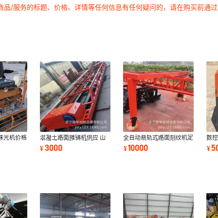
商品/服务的标题、价格、详情等任何信息有任何疑问的，请在购买前通
抹光机价格
混凝土路面摊铺机供应 山
全自动悬轨式路面刻纹机定
数控
光机图片
东混凝土铺路机 混凝土滚
制 山东济宁悬轨式路面刻
端头
3000
10000
5
¥
¥
¥
轴摊铺机价格
纹机价格
钢