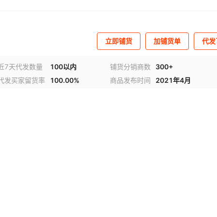
立即铺货
加铺货单
代发
近7天代发数量
100以内
铺货分销商数
300+
代发买家留货率
100.00%
商品发布时间
2021年4月
视频