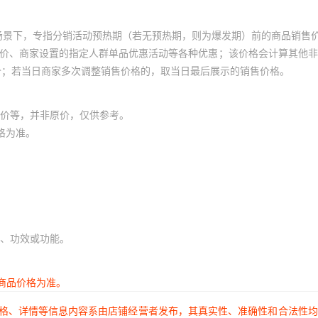
场景下，专指分销活动预热期（若无预热期，则为爆发期）前的商品销售
员价、商家设置的指定人群单品优惠活动等各种优惠；该价格会计算其他
价；若当日商家多次调整销售价格的，取当日最后展示的销售价格。
价等，并非原价，仅供参考。
格为准。
、功效或功能。
商品价格为准。
价格、详情等信息内容系由店铺经营者发布，其真实性、准确性和合法性