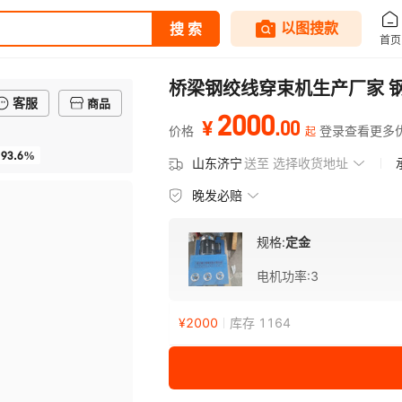
桥梁钢绞线穿束机生产厂家 
客服
商品
2000
.
00
¥
价格
登录查看更多
起
93.6%
山东济宁
送至
选择收货地址
晚发必赔
规格:
定金
电机功率
:
3
¥
2000
库存 1164