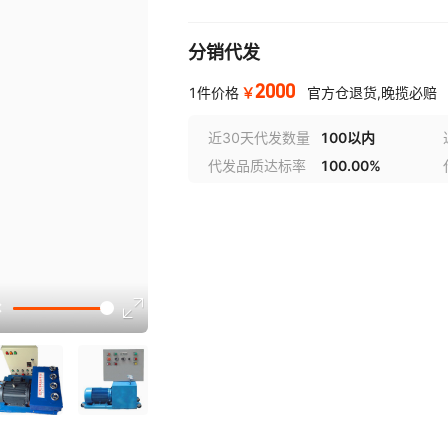
分销代发
2000
￥
1件价格
官方仓退货,晚揽必赔
近30天代发数量
100以内
代发品质达标率
100.00%
选型