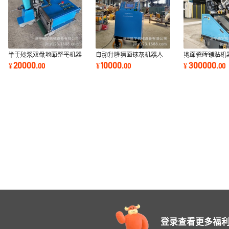
半干砂浆双盘地面整平机器
自动升降墙面抹灰机器人
地面瓷砖铺贴机
人 激光地面整平机器人厂
砂浆抹灰机器人 墙体抹灰
铺贴机器人 智
20000
10000
300000
¥
.
00
¥
.
00
¥
.
00
家
机器人
铺贴机器人
登录查看更多福利