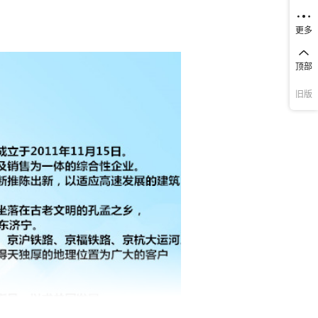
更多
顶部
旧版