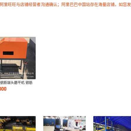
过阿里旺旺与店铺经营者沟通确认；阿里巴巴中国站存在海量店铺，如您
钢筋端头磨平机 钢筋
削平机价格 山东济宁
000
筋端头打磨机