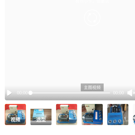
有点小卡，请重试
retry
主图视频
00:00
00:00
Play
视频
选型