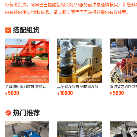
经营者负责。阿里巴巴提醒您购买商品/服务前注意谨慎核实，如您对
内有任何违法/侵权信息，请立即向阿里巴巴举报并提供有效线索。
搭配组货
全自动桁架刻纹机 导轨式
工字钢冷弯机 钢拱架冷弯
省时省力的座驾
路面刻纹机价格 悬轨式路
机供应 槽钢冷弯机腾宇机
驾驶型混凝土收
5000
10000
5000
¥
¥
¥
面刻纹机
械供应
热门推荐