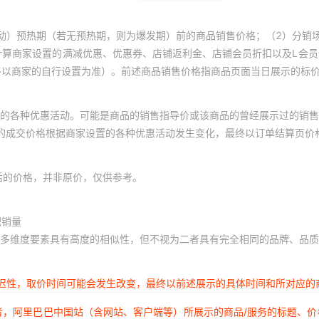
动）预热期（若无预热期，则为爆发期）前的商品销售价格；（2）分销
计算商家设置的满减优惠、优惠券、店铺返利金、店铺会员折扣以及L会
终以商家的自行设置为准）。前述商品销售价格指商品页面当日展示的标
的各种优惠活动。可能是商品的销售指导价或该商品的曾经展示过的销售
体的成交价格根据商家设置的各种优惠活动发生变化，最终以订单结算页价
后的价格，并非原价，仅供参考。
积销量
多维度要素具有高度的相似性，但不视为二者具有完全相同的品牌、品质
延迟性，取价时间可能会发生改变，最终以前述展示的具体时间和所对应的
者，阿里巴巴中国站（含网站、客户端等）所展示的商品/服务的标题、