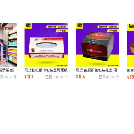
展示架 超
现货抽纸纸巾包装盒可定纸
现货 覆膜扣盖包装礼盒 硬
现货
纸货架可定
质彩印礼品广告方巾餐巾纸
纸壳彩印包装盒可定 新款
盒可
0
0
1
¥
.
1
¥
.
6
¥
售
700+
件
已售
5000+
个
已售
400+
个
盒汽车宣传
薄瓦楞彩盒
选