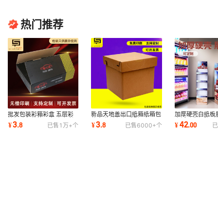
热门推荐
批发包装彩箱彩盒 五层彩
新品天地盖出口纸箱纸箱包
加厚硬壳白纸板
箱打孔包装箱可定 山东彩
装盒 物流打包重型瓦楞运
市活动货柜陈列
3
3
42
¥
.
8
¥
.
8
¥
.
00
已售
1万+
个
已售
6000+
个
已
箱礼品盒供应商
输收纳打包盒
异型展架安装