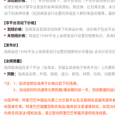
活动前价格：
（1）非分销场景下，指平台活动（不含分销场景的活
前述价格未计算平台发放的各种采购津贴、跨店券、红包等优惠，未
动下的各种优惠（包括商家自行设置的非指定人群的单品优惠等，最
【非平台活动下价格】
划线价格：
指商家自营销活动场景下的商品价格，该价格不包含平台
未划线价格：
商品在1688平台上由商家自行设置的销售标价，具
【发布价】
指商品在1688平台上由商家自行设置的销售标价并叠加L会员价折扣
【全网销量】
指同款商品在多个平台（含淘宝、天猫及其他电子商务平台）上的累
同款：
指商品名称、外观、规格、成分、颜色、材质、功效、功能等
*注：
1、前述说明仅适用于价格比较下的场景。
2、活动前的时间通常为预热期/爆发期的前一天，但因数据的
内容声明：阿里巴巴中国站为第三方交易平台及互联网信息服务提供
经营者负责。阿里巴巴提醒您购买商品/服务前注意谨慎核实，如您对
内有任何违法/侵权信息，请立即向阿里巴巴举报并提供有效线索。