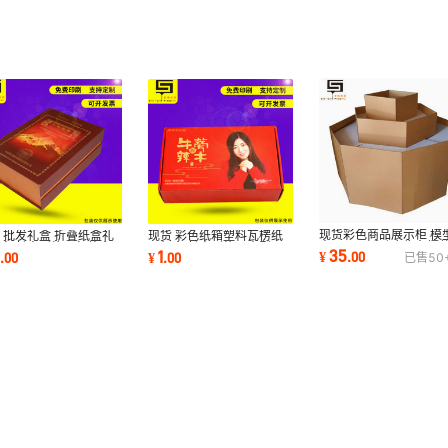
现货彩色商品展示柜 模
 批发礼盒 折叠纸盒礼
现货 彩色纸箱塑料瓦楞纸
商品展示活动广告台摆
定 长方形礼品包装盒
飞机盒 长方形礼品大型飞
35
3
1
¥
.
00
.
00
¥
.
00
已售
50
装 来图可定
世缘包装
机盒礼品盒