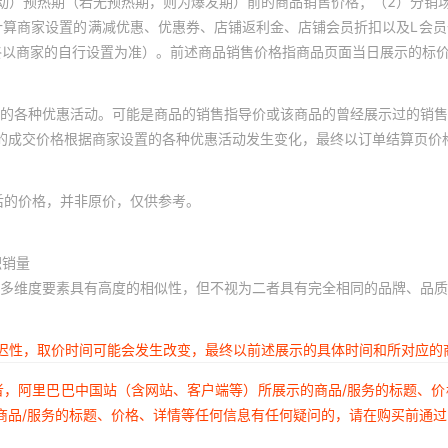
动）预热期（若无预热期，则为爆发期）前的商品销售价格；（2）分销
计算商家设置的满减优惠、优惠券、店铺返利金、店铺会员折扣以及L会
终以商家的自行设置为准）。前述商品销售价格指商品页面当日展示的标
的各种优惠活动。可能是商品的销售指导价或该商品的曾经展示过的销售
体的成交价格根据商家设置的各种优惠活动发生变化，最终以订单结算页价
后的价格，并非原价，仅供参考。
积销量
多维度要素具有高度的相似性，但不视为二者具有完全相同的品牌、品质
延迟性，取价时间可能会发生改变，最终以前述展示的具体时间和所对应的
者，阿里巴巴中国站（含网站、客户端等）所展示的商品/服务的标题、
商品/服务的标题、价格、详情等任何信息有任何疑问的，请在购买前通