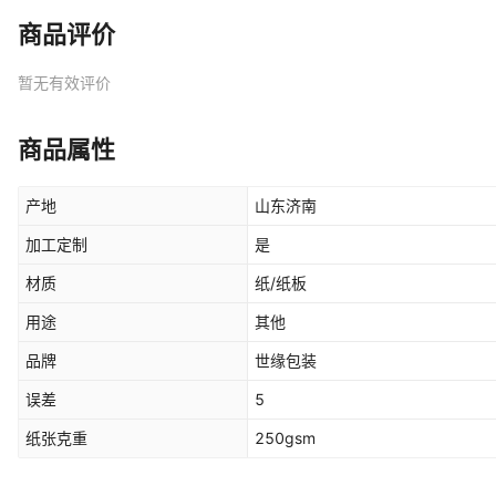
商品评价
暂无有效评价
商品属性
产地
山东济南
加工定制
是
材质
纸/纸板
用途
其他
品牌
世缘包装
误差
5
纸张克重
250gsm