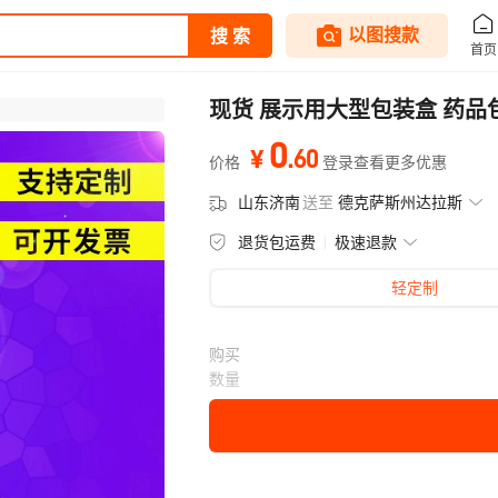
现货 展示用大型包装盒 药品
0
.
60
¥
价格
登录查看更多优惠
山东济南
送至
德克萨斯州达拉斯
退货包运费
极速退款
轻定制
购买
数量