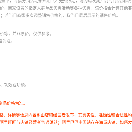
场景下，专指分销活动预热期（若无预热期，则为爆发期）前的商品销售
员价、商家设置的指定人群单品优惠活动等各种优惠；该价格会计算其他
价；若当日商家多次调整销售价格的，取当日最后展示的销售价格。
价等，并非原价，仅供参考。
格为准。
、功效或功能。
商品价格为准。
价格、详情等信息内容系由店铺经营者发布，其真实性、准确性和合法性
过阿里旺旺与店铺经营者沟通确认；阿里巴巴中国站存在海量店铺，如您