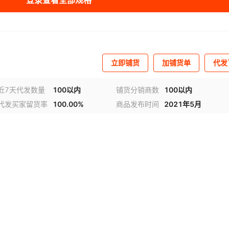
登录查看全部规格
立即铺货
加铺货单
代发
近7天代发数量
100以内
铺货分销商数
100以内
代发买家留货率
100.00%
商品发布时间
2021年5月