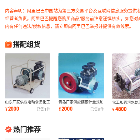
内容声明：阿里巴巴中国站为第三方交易平台及互联网信息服务提供
经营者负责。阿里巴巴提醒您购买商品/服务前注意谨慎核实，如您对
内有任何违法/侵权信息，请立即向阿里巴巴举报并提供有效线索。
搭配组货
山东厂家供应电动食品化工
青岛厂家供应隔膜计量式加
化工加药污水处
输料泵泵头 立式小型隔膜
药泵头 立式隔膜泵泵头 电
泵气液多用 电
2000
2000
4800
¥
¥
¥
已售
1
件
已售
9
件
计量泵泵头
动隔膜泵泵头
吸泵多规格
热门推荐