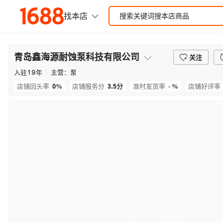
青岛鑫海源耐蚀泵科技有限公司
关注
入驻
19
年
主营：
泵
0%
3.5
分
- %
店铺回头率
店铺服务分
准时发货率
店铺好评率