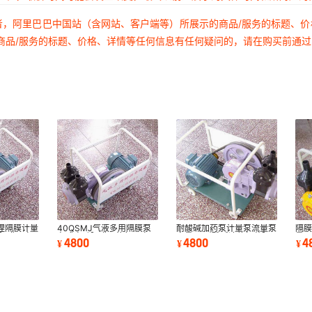
者，阿里巴巴中国站（含网站、客户端等）所展示的商品/服务的标题、
商品/服务的标题、价格、详情等任何信息有任何疑问的，请在购买前通
理隔膜计量
40QSMJ气液多用隔膜泵
耐酸碱加药泵计量泵流量泵
隔膜
动隔膜泵自
车式电动隔膜泵往复泵自吸
定量泵 耐酸碱液体加药隔
量
4800
4800
4
¥
¥
¥
泵计量泵批发
膜计量泵
量