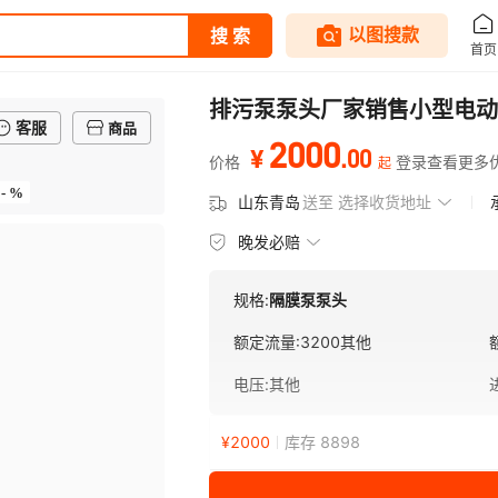
排污泵泵头厂家销售小型电动
客服
商品
2000
.
00
¥
价格
登录查看更多
起
- %
山东青岛
送至
选择收货地址
晚发必赔
规格:
隔膜泵泵头
额定流量
:
3200其他
电压
:
其他
¥
2000
库存 8898