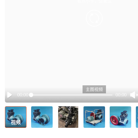
有点小卡，请重试
retry
主图视频
00:00
00:00
Play
视频