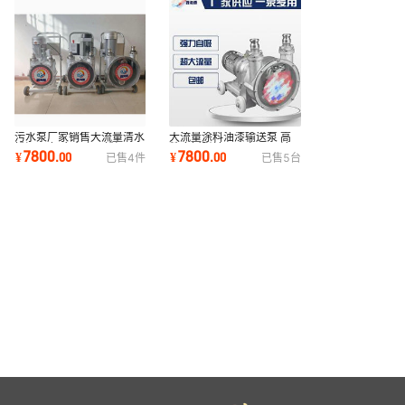
污水泵厂家销售大流量清水
大流量涂料油漆输送泵 高
排污泵 铝合金农用排污泵
粘度树脂转子泵自吸泵 涂
7800
7800
¥
.
00
¥
.
00
已售
4
件
已售
5
台
清水污水泵
料油漆化工泵