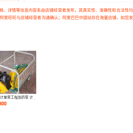
价格、详情等信息内容系由店铺经营者发布，其真实性、准确性和合法性
过阿里旺旺与店铺经营者沟通确认；阿里巴巴中国站存在海量店铺，如您
计量泵工程加药泵 计
泵自吸泵多规格隔膜式计
800
泵车式泵