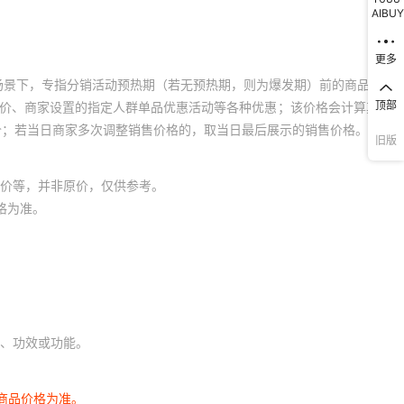
AIBUY
更多
场景下，专指分销活动预热期（若无预热期，则为爆发期）前的商品销售
顶部
员价、商家设置的指定人群单品优惠活动等各种优惠；该价格会计算其他
价；若当日商家多次调整销售价格的，取当日最后展示的销售价格。
旧版
价等，并非原价，仅供参考。
格为准。
、功效或功能。
商品价格为准。