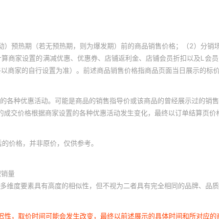
动）预热期（若无预热期，则为爆发期）前的商品销售价格；（2）分销
计算商家设置的满减优惠、优惠券、店铺返利金、店铺会员折扣以及L会
终以商家的自行设置为准）。前述商品销售价格指商品页面当日展示的标
的各种优惠活动。可能是商品的销售指导价或该商品的曾经展示过的销售
体的成交价格根据商家设置的各种优惠活动发生变化，最终以订单结算页价
后的价格，并非原价，仅供参考。
积销量
多维度要素具有高度的相似性，但不视为二者具有完全相同的品牌、品质
延迟性，取价时间可能会发生改变，最终以前述展示的具体时间和所对应的