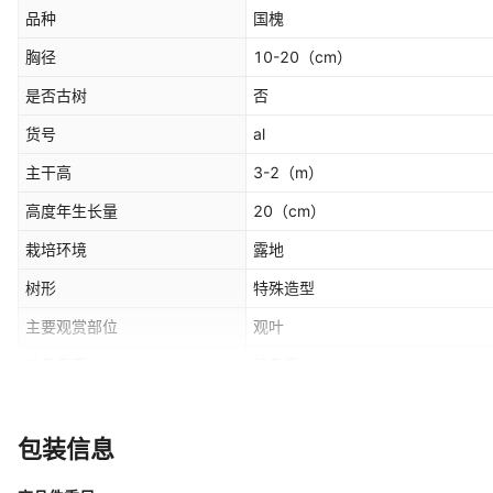
品种
国槐
胸径
10-20
（cm）
是否古树
否
货号
al
主干高
3-2
（m）
高度年生长量
20
（cm）
栽培环境
露地
树形
特殊造型
主要观赏部位
观叶
叶色色系
绿色系
米径
3-10
是否跨境出口专供货源
否
包装信息