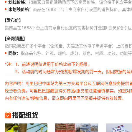
划线价格：
指商家自营销活动场景下的商品价格，该价格不包含平台
未划线价格：
商品在1688平台上由商家自行设置的销售标价，具
【发布价】
指商品在1688平台上由商家自行设置的销售标价并叠加L会员价折扣
【全网销量】
指同款商品在多个平台（含淘宝、天猫及其他电子商务平台）上的累
同款：
指商品名称、外观、规格、成分、颜色、材质、功效、功能等
*注：
1、前述说明仅适用于价格比较下的场景。
2、活动前的时间通常为预热期/爆发期的前一天，但因数据的
内容声明：阿里巴巴中国站为第三方交易平台及互联网信息服务提供
经营者负责。阿里巴巴提醒您购买商品/服务前注意谨慎核实，如您对
内有任何违法/侵权信息，请立即向阿里巴巴举报并提供有效线索。
搭配组货