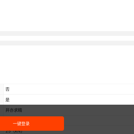
否
是
井亦求精
圆形井盖
一键登录
25
（kN）