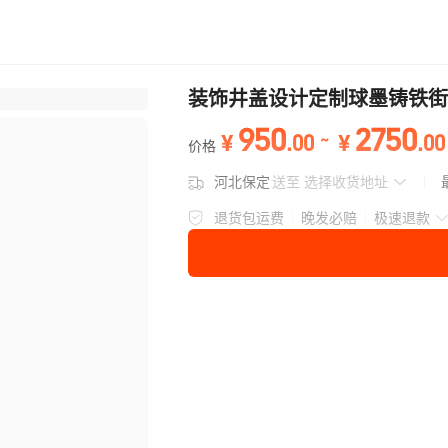
装饰井盖设计定制球墨铸铁街
950
2750
.
00
.
00
¥
¥
价格
河北保定
送至
选择收货地址
退货包运费
晚发必赔
极速退款