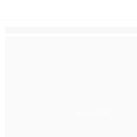
有点小卡，请重试
retry