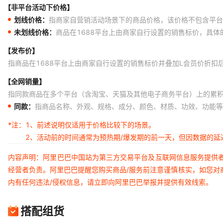
【非平台活动下价格】
划线价格：
指商家自营销活动场景下的商品价格，该价格不包含平台
未划线价格：
商品在1688平台上由商家自行设置的销售标价，具
【发布价】
指商品在1688平台上由商家自行设置的销售标价并叠加L会员价折扣
【全网销量】
指同款商品在多个平台（含淘宝、天猫及其他电子商务平台）上的累
同款：
指商品名称、外观、规格、成分、颜色、材质、功效、功能等
*注：
1、前述说明仅适用于价格比较下的场景。
2、活动前的时间通常为预热期/爆发期的前一天，但因数据的
内容声明：阿里巴巴中国站为第三方交易平台及互联网信息服务提供
经营者负责。阿里巴巴提醒您购买商品/服务前注意谨慎核实，如您对
内有任何违法/侵权信息，请立即向阿里巴巴举报并提供有效线索。
搭配组货