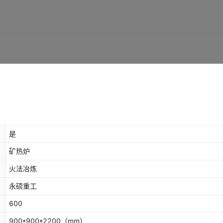
是
矿热炉
火法冶炼
永硕重工
600
900*900*2200
（mm）