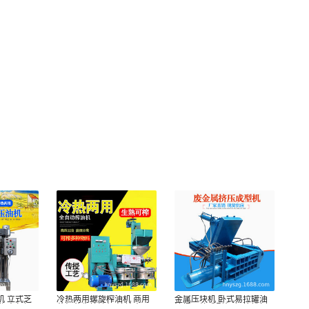
机 立式芝
冷热两用螺旋榨油机 商用
金属压块机 卧式易拉罐油
花椒杏仁桐
菜籽花生榨油机 油坊大豆
漆桶压缩成型机 钢筋铁刨