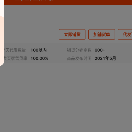
立即铺货
加铺货单
代发
近7天代发数量
100以内
铺货分销商数
600+
代发买家留货率
100.00%
商品发布时间
2021年5月
频
1
/
4