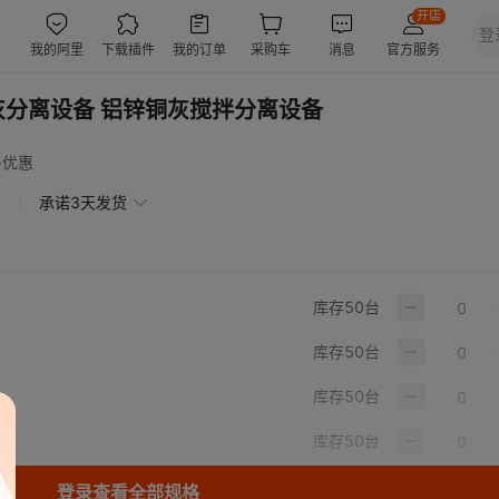
灰分离设备 铝锌铜灰搅拌分离设备
多优惠
承诺3天发货
库存
50
台
库存
50
台
库存
50
台
库存
50
台
登录查看全部规格