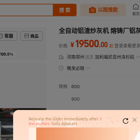
全自动铝渣炒灰机 熔铸厂铝
客服
商品
19500
.
00
¥
价格
登录查看更
起
100.0%
河南郑州
送至
加利福尼亚州洛杉矶
晚发必赔
规格
600
900
1100
1400