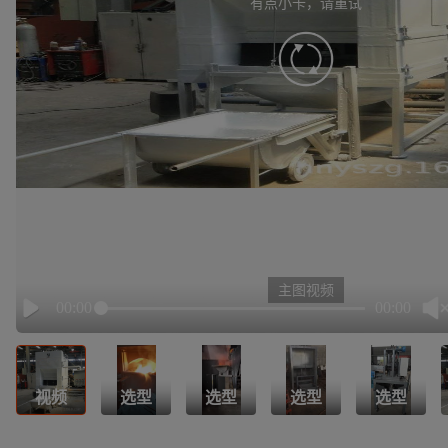
有点小卡，请重试
retry
主图视频
00:00
00:00
Play
视频
选型
选型
选型
选型