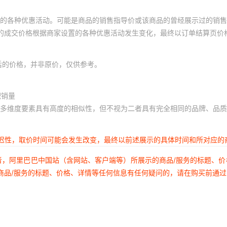
的各种优惠活动。可能是商品的销售指导价或该商品的曾经展示过的销售
体的成交价格根据商家设置的各种优惠活动发生变化，最终以订单结算页价
后的价格，并非原价，仅供参考。
积销量
多维度要素具有高度的相似性，但不视为二者具有完全相同的品牌、品质
延迟性，取价时间可能会发生改变，最终以前述展示的具体时间和所对应的
者，阿里巴巴中国站（含网站、客户端等）所展示的商品/服务的标题、
商品/服务的标题、价格、详情等任何信息有任何疑问的，请在购买前通