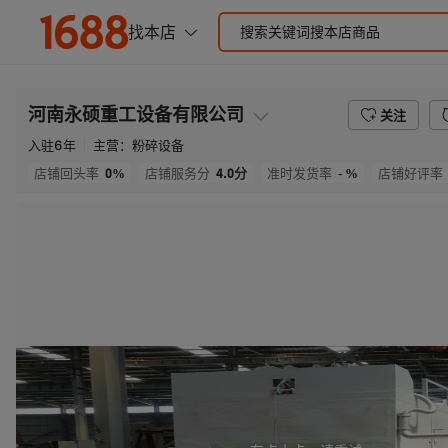
河南永硕重工设备有限公司
关注
入驻
6
年
主营：
粉碎设备
0%
4.0
分
- %
店铺回头率
店铺服务分
准时发货率
店铺好评率