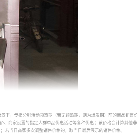
场景下，专指分销活动预热期（若无预热期，则为爆发期）前的商品销售
员价、商家设置的指定人群单品优惠活动等各种优惠；该价格会计算其他
价；若当日商家多次调整销售价格的，取当日最后展示的销售价格。