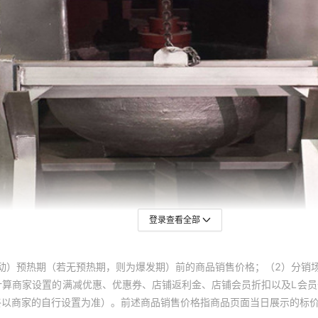
登录查看全部
动）预热期（若无预热期，则为爆发期）前的商品销售价格；（2）分销
计算商家设置的满减优惠、优惠券、店铺返利金、店铺会员折扣以及L会
终以商家的自行设置为准）。前述商品销售价格指商品页面当日展示的标