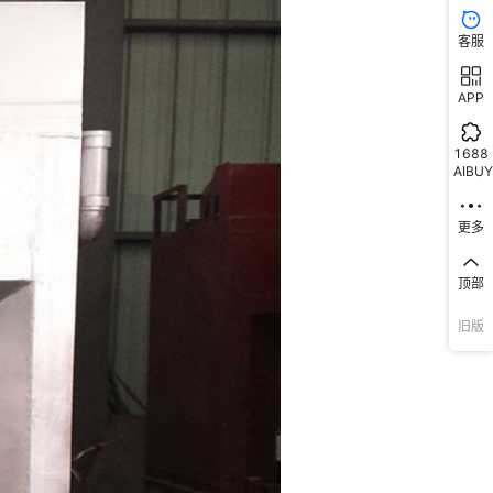
客服
APP
1688
AIBUY
更多
顶部
旧版