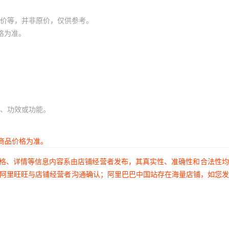
价等，并非原价，仅供参考。
格为准。
、功效或功能。
商品价格为准。
价格、详情等信息内容系由店铺经营者发布，其真实性、准确性和合法性
过阿里旺旺与店铺经营者沟通确认；阿里巴巴中国站存在海量店铺，如您