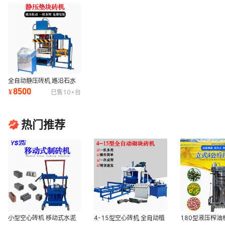
全自动静压砖机 路沿石水
泥砖机 植草砖透水砖马路
8500
¥
已售
10+
台
花砖液压成型机
热门推荐
小型空心砖机 移动式水泥
4-15型空心砖机 全自动植
180型液压榨油
制砖机 家用220V手推式免
草砖马路花砖成型机 路面
麻核桃压油机 