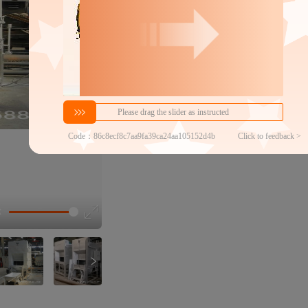
分销代发
19500
￥
1件价格
官方仓退货
近30天代发数量
100以内
代发品质达标率
100.00%
选型视