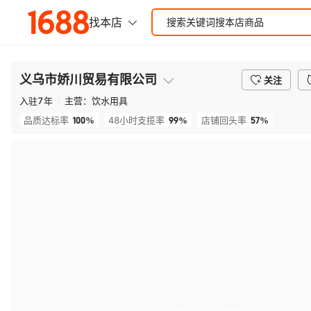
义乌市娇川贸易有限公司
关注
入驻
7
年
主营：
饮水用具
100%
99%
57%
品质达标率
48小时支揽率
店铺回头率