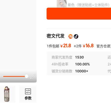
紫色（赠送贴纸+立体贴件
绿色（赠送贴纸+立体贴件
上粉下蓝（贴纸+立体贴）
密文代发
容量
按
箱
起批，每
箱
40
个
21.8
16.8
￥
￥
1件包邮
≥2件
官方仓退
2000ml
商家代发热度
1530
近
48h揽收率
100.00%
2
铺货分销商数
10000+
代
参数