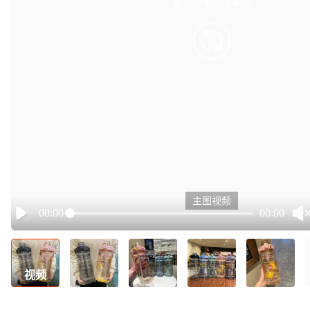
有点小卡，请重试
retry
主图视频
00:00
00:00
Play
视频