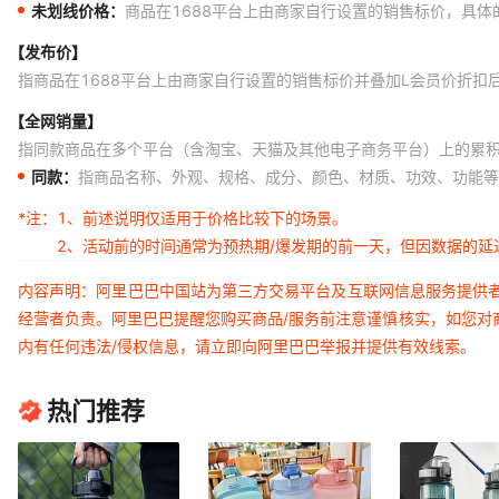
未划线价格：
商品在1688平台上由商家自行设置的销售标价，具
【发布价】
指商品在1688平台上由商家自行设置的销售标价并叠加L会员价折扣
【全网销量】
指同款商品在多个平台（含淘宝、天猫及其他电子商务平台）上的累
同款：
指商品名称、外观、规格、成分、颜色、材质、功效、功能等
*注：
1、前述说明仅适用于价格比较下的场景。
2、活动前的时间通常为预热期/爆发期的前一天，但因数据的
内容声明：阿里巴巴中国站为第三方交易平台及互联网信息服务提供
经营者负责。阿里巴巴提醒您购买商品/服务前注意谨慎核实，如您对
内有任何违法/侵权信息，请立即向阿里巴巴举报并提供有效线索。
热门推荐