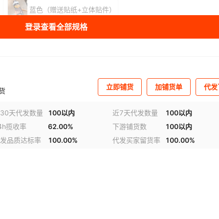
）
蓝色（赠送贴纸+立体贴件）
登录查看全部规格
）
黑色（赠送贴纸+立体贴件）
上蓝下橙（贴纸+立体贴
上绿下紫（贴纸+立体贴）
上紫下绿（贴纸+立体贴）
立即铺货
加铺货单
代发
货
库存
2770
个
30天代发数量
100以内
近7天代发数量
100以内
4h揽收率
62.00%
下游铺货数
100以内
发品质达标率
100.00%
代发买家留货率
100.00%