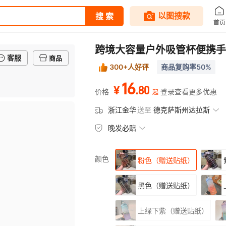
跨境大容量户外吸管杯便携手
客服
商品
300+人好评
商品复购率50%
16
.
80
¥
价格
登录查看更多优惠
起
浙江金华
送至
德克萨斯州达拉斯
晚发必赔
颜色
粉色（赠送贴纸）
黑色（赠送贴纸）
上绿下紫（赠送贴纸）