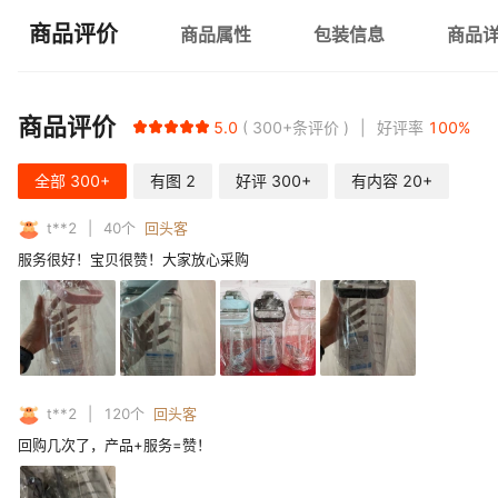
商品评价
商品属性
包装信息
商品
商品评价
5.0
300+
条评价
好评率
100
%
全部
300+
有图
2
好评
300+
有内容
20+
t**2
40
个
回头客
服务很好！宝贝很赞！大家放心采购
t**2
120
个
回头客
回购几次了，产品+服务=赞！