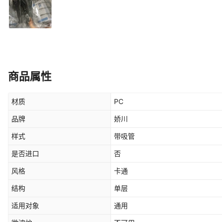
商品属性
材质
PC
品牌
娇川
样式
带吸管
是否进口
否
风格
卡通
结构
单层
适用对象
通用