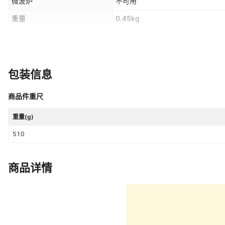
微波炉
不可用
重量
0.45kg
贸易属性
内贸
适用送礼场合
婚庆,父亲节
包装信息
包装
OPP袋
商品件重尺
包装规格
单个
加工定制
重量(g)
是
510
是否有专利
无
容量
2000ml
商品详情
主要销售地区
非洲,欧洲,南美,东南亚,北美,东北亚
是否跨境出口专供货源
是
是否属于礼品
是，商务礼品