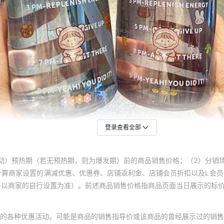
登录查看全部
动）预热期（若无预热期，则为爆发期）前的商品销售价格；（2）分销
计算商家设置的满减优惠、优惠券、店铺返利金、店铺会员折扣以及L会
终以商家的自行设置为准）。前述商品销售价格指商品页面当日展示的标
的各种优惠活动。可能是商品的销售指导价或该商品的曾经展示过的销售