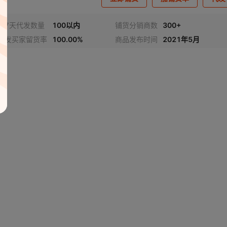
近7天代发数量
100以内
铺货分销商数
300+
代发买家留货率
100.00%
商品发布时间
2021年5月
频
1
/
4