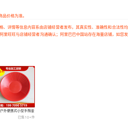
商品价格为准。
价格、详情等信息内容系由店铺经营者发布，其真实性、准确性和合法性
过阿里旺旺与店铺经营者沟通确认；阿里巴巴中国站存在海量店铺，如您
外户外便携式小型手掏金
备淘金盘洗沙金工具黄金
3
已售
10+
件
选器洗金斗