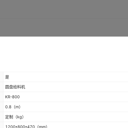
是
圆盘给料机
KR-800
0.8
（m）
定制
（kg）
1200*800*470
（mm）