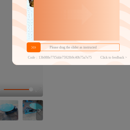
6500
￥
1件价格
官方仓退货
近30天代发数量
100以内
代发品质达标率
100.00%
选型视