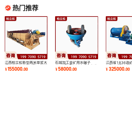
热门推荐
江西柏立松新型两米单浆大
石城加工金矿用水碾子
江西省1836选
螺旋分级机全自动矿石粒度
1200型碾金机 开采水力选
机矿山采矿机械
155000
58000
325000
¥
.
00
¥
.
00
¥
.
00
分选设备货期
矿设备湿碾机设备
磨粉机生产厂家