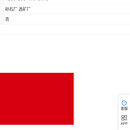
砂石厂 选矿厂
否
客服
APP