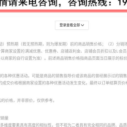
登录查看全部
动）预热期（若无预热期，则为爆发期）前的商品销售价格；（2）分销
计算商家设置的满减优惠、优惠券、店铺返利金、店铺会员折扣以及L会
终以商家的自行设置为准）。前述商品销售价格指商品页面当日展示的标
的各种优惠活动。可能是商品的销售指导价或该商品的曾经展示过的销售
体的成交价格根据商家设置的各种优惠活动发生变化，最终以订单结算页价
后的价格，并非原价，仅供参考。
积销量
多维度要素具有高度的相似性，但不视为二者具有完全相同的品牌、品质