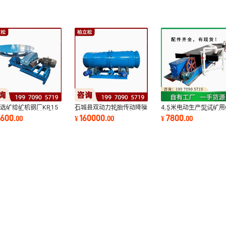
选矿给矿机钢厂KR15
石城县双动力轮胎传动降噪
4.5米电动生产型试矿用
伞形齿轮圆盘给料机矿石
型1850滚筒洗矿机洗石洗
选矿摇床 金粉洗矿矿物
8600
160000
7800
.
00
¥
.
00
¥
.
00
炭连续喂料机
砂脱泥筛洗设备
选机金子淘金器