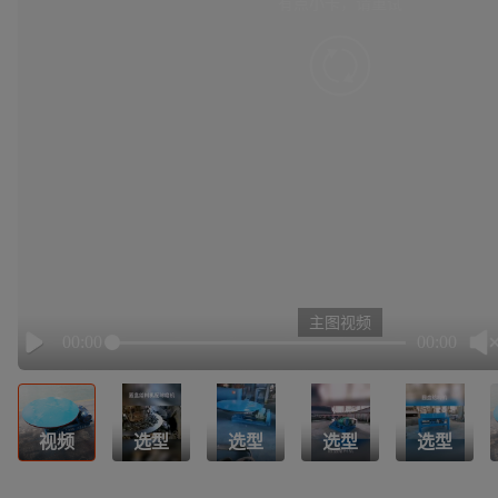
有点小卡，请重试
retry
主图视频
00:00
00:00
Play
视频
选型
选型
选型
选型