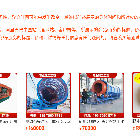
延迟性，取价时间可能会发生改变，最终以前述展示的具体时间和所对应的
者，阿里巴巴中国站（含网站、客户端等）所展示的商品/服务的标题、
商品/服务的标题、价格、详情等任何信息有任何疑问的，请在购买前通
野
验室试矿用颚
电动石头筛洗一体石渣过滤
矿用分筛机石头分捡器工业
设
炭化验设备
机圆筒滚动式清洗机滚筒式
六角筛无轴六边形电动分捡
1
168000
70000
¥
¥
¥
筛
洗石机选矿机
筛滚动筛石机