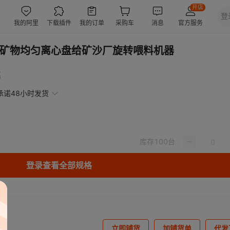
机 矿物均匀离心盘给矿沙厂旋转喂料机器
惠
承诺48小时发货
库存
100
台
登录查看全部规格
立即铺货
加铺货单
代发