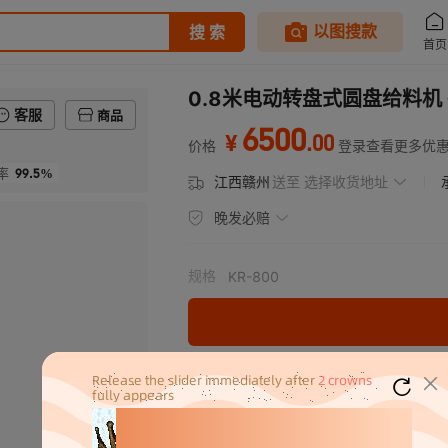
0.8米电动转盘式圆盘给料
客服
商品
6500
.
00
¥
价格
登录查看更多优
99.5%
率
江西赣州
送至
选择收货地址
晚发必赔
规格
KR-800
分销代发