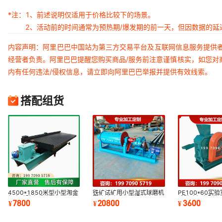
*注：
1、前述说明仅适用于价格比较下的场景。
2、活动前的时间通常为预热期/爆发期的前一天，但因数据的
内容声明：阿里巴巴中国站为第三方交易平台及互联网信息服务提供
经营者负责。阿里巴巴提醒您购买商品/服务前注意谨慎核实，如您对
内有任何违法/侵权信息，请立即向阿里巴巴举报并提供有效线索。
搭配组货
4500*1850米型小型淘金
铁矿试矿用小型湿式球磨机
PE100*60实
机电动矿山重选机6-S大槽
圆筒滚动式研磨设备200目
式破碎机小型煤
7800
20800
3600
¥
¥
¥
钢摇床洗沙金工具
滚筒磨粉机械
密封制样粉矿机