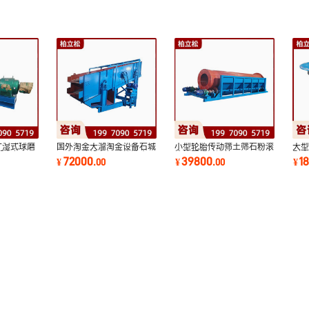
矿湿式球磨
国外淘金大溜淘金设备石城
小型轮胎传动筛土筛石粉滚
大型
设备锂辉石
沙金洗选设备振动筛洗金子
筒筛圆桶过滤筛沙石子分离
型
72000
39800
1
¥
.
00
¥
.
00
¥
选金设备
机滚动筛渣机
煤