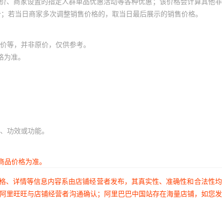
员价、商家设置的指定人群单品优惠活动等各种优惠；该价格会计算其他
价；若当日商家多次调整销售价格的，取当日最后展示的销售价格。
价等，并非原价，仅供参考。
格为准。
、功效或功能。
商品价格为准。
价格、详情等信息内容系由店铺经营者发布，其真实性、准确性和合法性
过阿里旺旺与店铺经营者沟通确认；阿里巴巴中国站存在海量店铺，如您