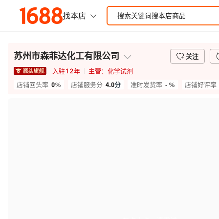
苏州市森菲达化工有限公司
关注
入驻
12
年
主营：
化学试剂
0%
4.0
分
- %
店铺回头率
店铺服务分
准时发货率
店铺好评率