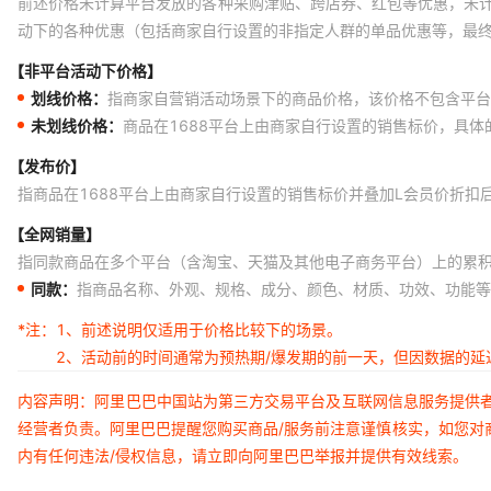
前述价格未计算平台发放的各种采购津贴、跨店券、红包等优惠，未
动下的各种优惠（包括商家自行设置的非指定人群的单品优惠等，最
【非平台活动下价格】
划线价格：
指商家自营销活动场景下的商品价格，该价格不包含平台
未划线价格：
商品在1688平台上由商家自行设置的销售标价，具
【发布价】
指商品在1688平台上由商家自行设置的销售标价并叠加L会员价折扣
【全网销量】
指同款商品在多个平台（含淘宝、天猫及其他电子商务平台）上的累
同款：
指商品名称、外观、规格、成分、颜色、材质、功效、功能等
*注：
1、前述说明仅适用于价格比较下的场景。
2、活动前的时间通常为预热期/爆发期的前一天，但因数据的
内容声明：阿里巴巴中国站为第三方交易平台及互联网信息服务提供
经营者负责。阿里巴巴提醒您购买商品/服务前注意谨慎核实，如您对
内有任何违法/侵权信息，请立即向阿里巴巴举报并提供有效线索。