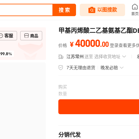
甲基丙烯酸二乙基氨基乙酯DEA
客服
商品
40000
.
00
¥
价格
登录查看更多
99.8%
江苏常州
送至
选择收货地址
7天无理由退货
晚发必赔
购买
数量
分销代发