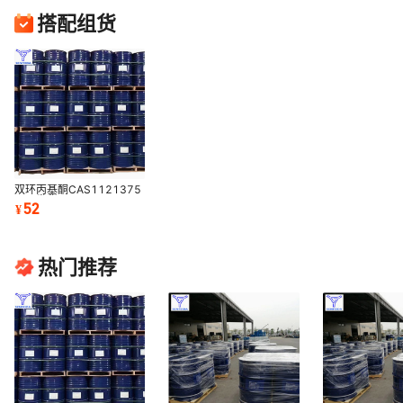
搭配组货
双环丙基酮CAS1121375
工厂发货
52
¥
热门推荐