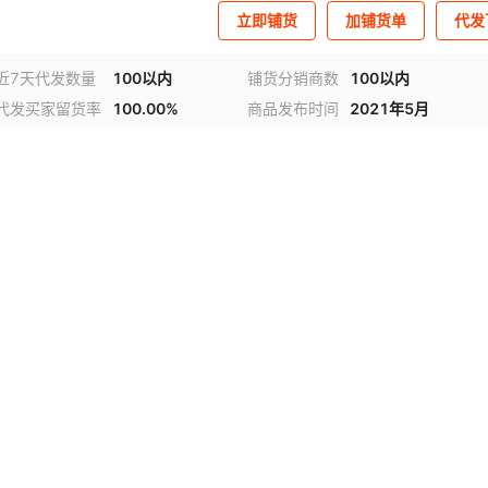
立即铺货
加铺货单
代发
近7天代发数量
100以内
铺货分销商数
100以内
代发买家留货率
100.00%
商品发布时间
2021年5月
视频