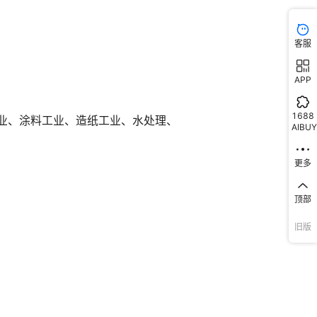
客服
APP
1688
AIBUY
更多
顶部
旧版