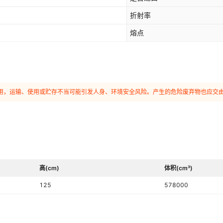
折射率
熔点
和使用，运输、使用或贮存不当可能引发人身、环境安全风险。产生的危险废弃物也应交
高(cm)
体积(cm³)
125
578000