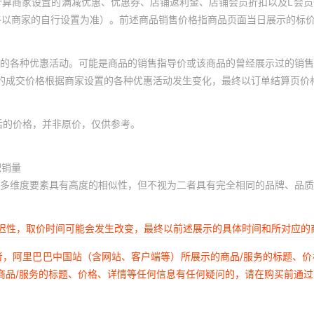
计算商家设置的满减优惠、优惠券、店铺返利金、店铺会员折扣以及L会
终以商家的自行设置为准）。前述商品销售价格指商品页面当日展示的标
的各种优惠活动。可能是商品的销售指导价或该商品的曾经展示过的销售
体的成交价格根据商家设置的各种优惠活动发生变化，最终以订单结算页价
后的价格，并非原价，仅供参考。
积销量
多维度要素具有高度的相似性，但不视为二者具有完全相同的品牌、品质
延迟性，取价时间可能会发生改变，最终以前述展示的具体时间和所对应的
者，阿里巴巴中国站（含网站、客户端等）所展示的商品/服务的标题、
商品/服务的标题、价格、详情等任何信息有任何疑问的，请在购买前通