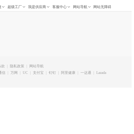
条款
隐私政策
网站导航
通信
万网
UC
支付宝
钉钉
阿里健康
一达通
Lazada