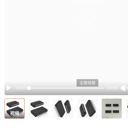
有点小卡，请重试
retry
主图视频
00:00
00:00
Play
视频