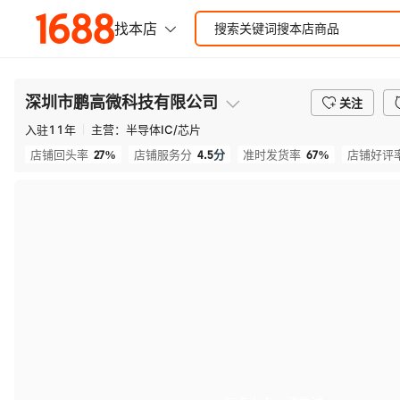
深圳市鹏高微科技有限公司
关注
入驻
11
年
主营：
半导体IC/芯片
27%
4.5
分
67%
店铺回头率
店铺服务分
准时发货率
店铺好评