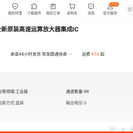
16全新原装高速运算放大器集成IC
承诺48小时发货·常发圆通快递
运费
¥
10
起
应用领域
:
工业级
通道数量
:
96
包装方式
:
盒装
输出电压
:
3