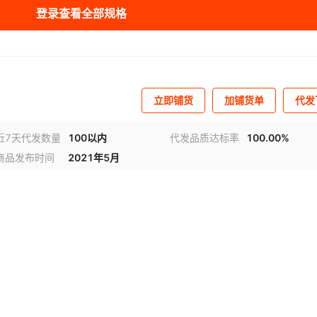
登录查看全部规格
立即铺货
加铺货单
代发
近7天代发数量
100以内
代发品质达标率
100.00%
商品发布时间
2021年5月