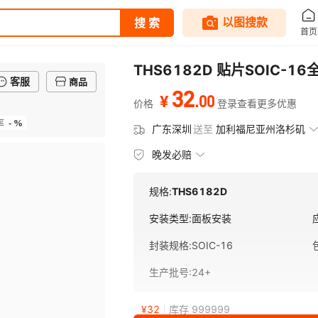
THS6182D 贴片SOIC-
客服
商品
32
.
00
¥
价格
登录查看更多优惠
- %
率
广东深圳
送至
加利福尼亚州洛杉矶
晚发必赔
规格:
THS6182D
安装类型
:
面板安装
封装规格
:
SOIC-16
生产批号
:
24+
¥
32
库存 999999