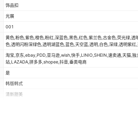
饰品扣
光展
001
黄色,粉色,紫色,橙色,粉红,深蓝色,黑色,红色,紫兰色,古金色,荧光绿,
色,透明闪粉深绿色,透明湖蓝色,蓝色,天空蓝,透明,白色,深绿,透明紫红
闪粉,微透湖兰,微透湖绿,湖绿,鲜橙色
淘宝,京东,ebay,PDD,亚马逊,wish,快手,LINIO,SHEIN,速卖通,天猫,独
站,LAZADA,拼多多,shopee,抖音,垂类电商
是
韩版韩式
清新甜美
10mm