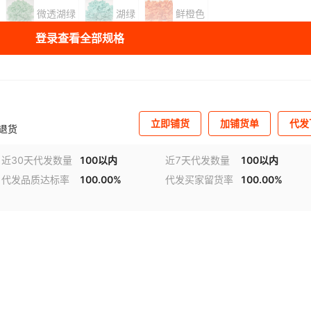
微透湖绿
湖绿
鲜橙色
登录查看全部规格
库存
75000
个
MM爱心型塑胶帽
库存
100000
个
立即铺货
加铺货单
代发
退货
近30天代发数量
100以内
近7天代发数量
100以内
代发品质达标率
100.00%
代发买家留货率
100.00%