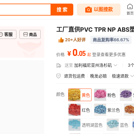
工厂直供PVC TPR NP 
客服
商品
20+人好评
商品复购率66.67%
0
.
05
¥
价格
登录查看更多优惠
起
送至
加利福尼亚州洛杉矶
3
退货包运费
晚发必赔
极速退款
颜色
黄色
粉色
红色
紫兰色
透明湖蓝色
蓝色