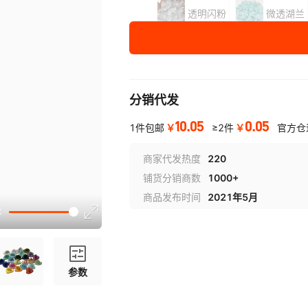
透明闪粉
微透湖兰
型号
按
包
起批，每
包
1000
个
长13.5MM*宽14.5MM*高7.5
胶帽散配10*9MM大头针银色
分销代发
10.05
0.05
￥
￥
1件包邮
≥2件
官方仓
商家代发热度
220
铺货分销商数
1000+
商品发布时间
2021年5月
参数