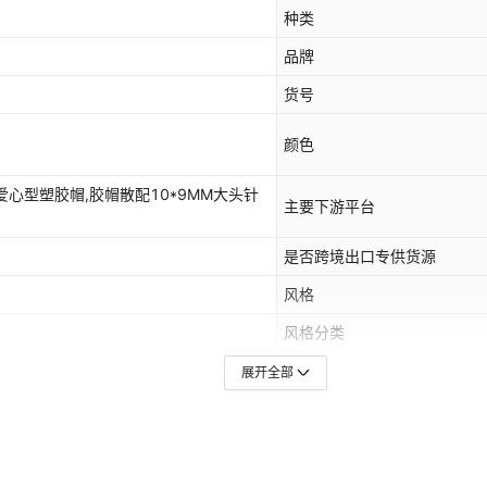
种类
品牌
货号
颜色
MM爱心型塑胶帽,胶帽散配10*9MM大头针
主要下游平台
是否跨境出口专供货源
风格
风格分类
尺寸
展开全部