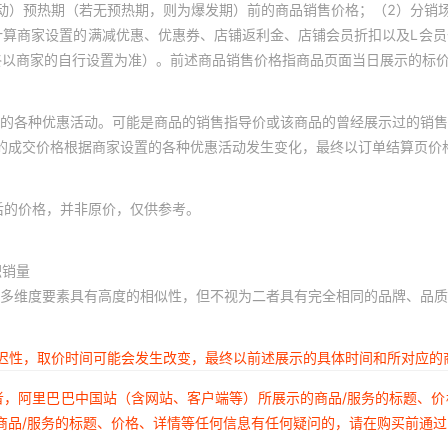
动）预热期（若无预热期，则为爆发期）前的商品销售价格；（2）分销
0.10
0.10
计算商家设置的满减优惠、优惠券、店铺返利金、店铺会员折扣以及L会
终以商家的自行设置为准）。前述商品销售价格指商品页面当日展示的标
M爱心型塑胶帽
0.10
0.10
0.10
0.10
的各种优惠活动。可能是商品的销售指导价或该商品的曾经展示过的销售
M爱心型塑胶帽
0.10
0.10
体的成交价格根据商家设置的各种优惠活动发生变化，最终以订单结算页价
0.10
0.10
M爱心型塑胶帽
0.10
0.10
后的价格，并非原价，仅供参考。
0.10
0.10
积销量
M爱心型塑胶帽
0.10
0.10
多维度要素具有高度的相似性，但不视为二者具有完全相同的品牌、品质
0.10
0.10
M爱心型塑胶帽
0.10
0.10
延迟性，取价时间可能会发生改变，最终以前述展示的具体时间和所对应的
0.10
0.10
者，阿里巴巴中国站（含网站、客户端等）所展示的商品/服务的标题、
M爱心型塑胶帽
0.10
0.10
商品/服务的标题、价格、详情等任何信息有任何疑问的，请在购买前通