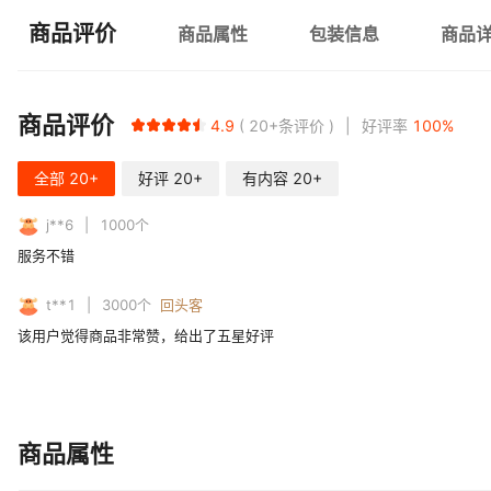
商品评价
商品属性
包装信息
商品
商品评价
4.9
20+
条评价
好评率
100
%
全部
20+
好评
20+
有内容
20+
j**6
1000
个
服务不错
t**1
3000
个
回头客
该用户觉得商品非常赞，给出了五星好评
商品属性