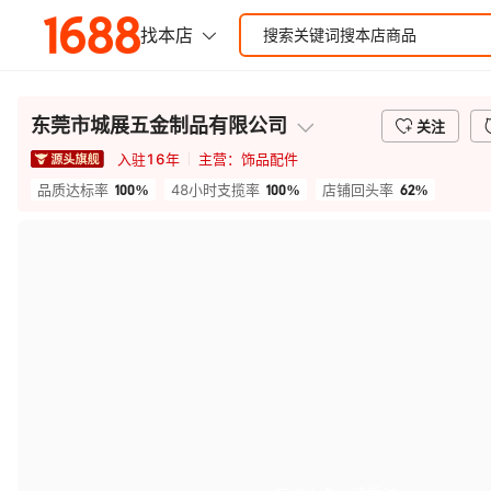
东莞市城展五金制品有限公司
关注
入驻
16
年
主营：
饰品配件
100%
100%
62%
品质达标率
48小时支揽率
店铺回头率