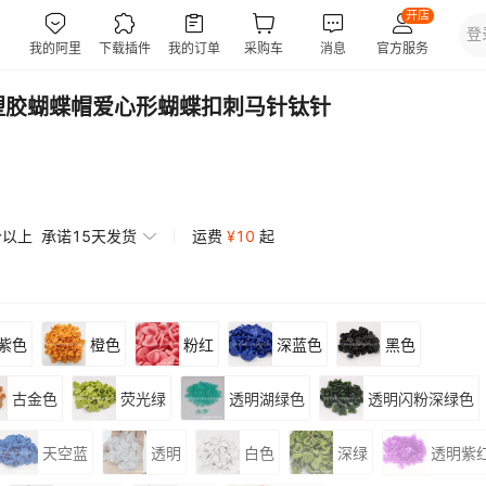
ABS塑胶蝴蝶帽爱心形蝴蝶扣刺马针钛针
个以上
承诺15天发货
运费
¥
10
起
紫色
橙色
粉红
深蓝色
黑色
古金色
荧光绿
透明湖绿色
透明闪粉深绿色
天空蓝
透明
白色
深绿
透明紫