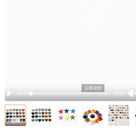
有点小卡，请重试
retry
主图视频
00:00
00:00
Play
视频