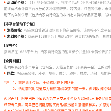
活动前价格：
（1）非分销场景下，指平台活动（不含分销场景的活
深绿
胶帽散配10*9MM大头针银色
前述价格未计算平台发放的各种采购津贴、跨店券、红包等优惠，未
动下的各种优惠（包括商家自行设置的非指定人群的单品优惠等，最
透明紫红
长13.5MM*宽14.5MM*高7.5M
【非平台活动下价格】
透明紫红
胶帽散配10*9MM大头针银色
划线价格：
指商家自营销活动场景下的商品价格，该价格不包含平台
透明闪粉
长13.5MM*宽14.5MM*高7.5M
未划线价格：
商品在1688平台上由商家自行设置的销售标价，具
透明闪粉
胶帽散配10*9MM大头针银色
【发布价】
微透湖兰
长13.5MM*宽14.5MM*高7.5M
指商品在1688平台上由商家自行设置的销售标价并叠加L会员价折扣
微透湖兰
胶帽散配10*9MM大头针银色
【全网销量】
指同款商品在多个平台（含淘宝、天猫及其他电子商务平台）上的累
微透湖绿
长13.5MM*宽14.5MM*高7.5M
同款：
指商品名称、外观、规格、成分、颜色、材质、功效、功能等
微透湖绿
胶帽散配10*9MM大头针银色
*注：
1、前述说明仅适用于价格比较下的场景。
湖绿
长13.5MM*宽14.5MM*高7.5M
2、活动前的时间通常为预热期/爆发期的前一天，但因数据的
湖绿
胶帽散配10*9MM大头针银色
内容声明：阿里巴巴中国站为第三方交易平台及互联网信息服务提供
鲜橙色
长13.5MM*宽14.5MM*高7.5M
经营者负责。阿里巴巴提醒您购买商品/服务前注意谨慎核实，如您对
内有任何违法/侵权信息，请立即向阿里巴巴举报并提供有效线索。