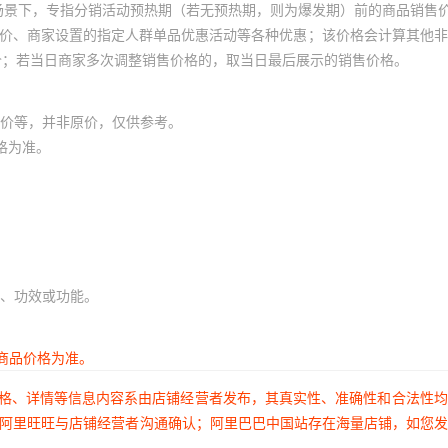
场景下，专指分销活动预热期（若无预热期，则为爆发期）前的商品销售
0.10
0.001
1
员价、商家设置的指定人群单品优惠活动等各种优惠；该价格会计算其他
价；若当日商家多次调整销售价格的，取当日最后展示的销售价格。
0.10
0.001
1
0.10
0.001
1
价等，并非原价，仅供参考。
0.10
0.001
1
格为准。
0.10
0.001
1
0.10
0.001
1
0.10
0.001
1
0.10
0.001
1
、功效或功能。
0.10
0.001
1
0.10
0.001
1
商品价格为准。
0.10
0.001
1
价格、详情等信息内容系由店铺经营者发布，其真实性、准确性和合法性
0.10
0.001
1
过阿里旺旺与店铺经营者沟通确认；阿里巴巴中国站存在海量店铺，如您