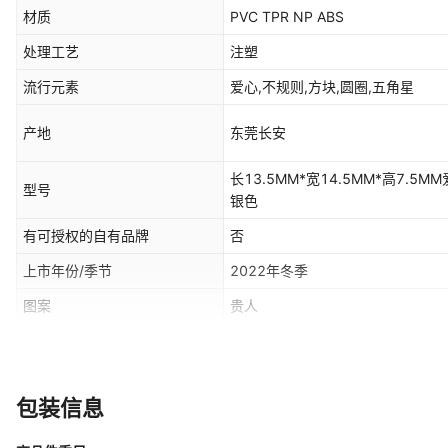
材质
PVC TPR NP ABS
处理工艺
注塑
流行元素
爱心,不规则,方块,圆圈,五角星
产地
东莞长安
长13.5MM*宽14.5MM*高7.5
型号
银色
有可授权的自有品牌
否
上市年份/季节
2022年冬季
图案
贵人
主要销售地区
null,null,null,null,null,null,null
流行元素分类
形状/图案
包装信息