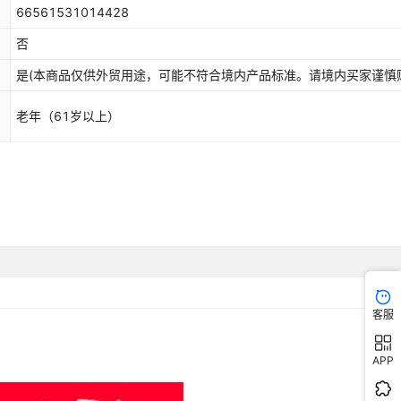
66561531014428
库存
77
件
否
库存
88
件
是(本商品仅供外贸用途，可能不符合境内产品标准。请境内买家谨慎
库存
99
件
老年（61岁以上）
库存
94
件
库存
44
件
库存
47
件
库存
491
件
库存
694
件
客服
APP