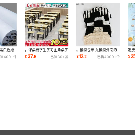
灰黑白色地
。课桌椅学生学习圆角桌学
。模特包布 女模特外面的
婚
布 结婚白
校培训桌中小学辅导双人双
布罩自主DIY模特道具配件
假
37
12
2
¥
.
5
¥
.
2
¥
售
400+
件
已售
30+
套
已售
4000+
个
层教室辅导班
包布布罩黑白蕾
窗