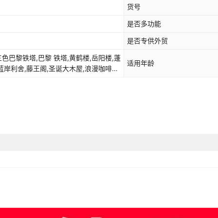
货号
深灰色 大雁塔
是否多功能
灰色 俄罗斯城堡
是否专供外贸
银色 泰庙
色巴黎铁塔,巴黎 铁塔,黄鹤楼,岳阳楼,蓬
适用年龄
蓝岸利舍,藤王阁,圣诞大木屋,浪漫咖啡屋,
黑色 阅江楼
基辅大教堂,重檐六角亭,鸳鸯亭,那拉堤别
米白色 梦幻别墅,浅灰色 东方明珠塔,深灰
玫红色 幸福摩天轮
泰庙,黑色 阅江楼,玫红色 幸福摩天轮,粉红
粉红色 天安门
金色 长城
驼色 寒山寺
展开已售罄商品