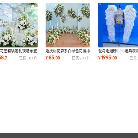
庆花艺套装婚礼现场布置
婚庆绢花森系白绿色花排排
鸵鸟毛翅膀COS道具表
花迎宾区装饰花排婚纱橱
花户外婚礼酒店背景墙装饰
道具演出走秀拍摄影楼
58
85
1995
.
7
¥
.
00
¥
.
00
已售
10+
件
已售
20+
件
已售
花球仿真花
花艺布置道具
游戏人物漫展卡