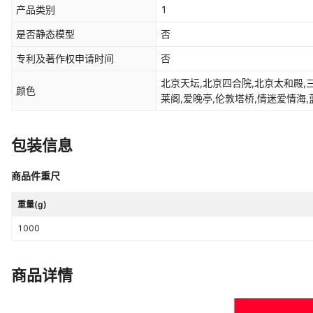
产品类别
1
是否静态模型
否
专利及著作权申请时间
否
北京天坛,北京四合院,北京太和殿,三
颜色
莱阁,爱晚亭,伦敦塔桥,情迷爱情海,
凤凰古镇,苏州园林,荷兰风车,伊萨
墅,乳白色 释迦木塔,白色 雷峰塔,
包装信息
色 大雁塔,灰色 俄罗斯城堡,银色 
色 天安门,金色 长城,驼色 寒山寺
商品件重尺
重量(g)
1000
商品详情