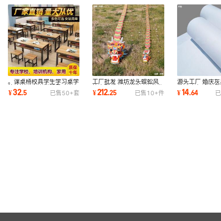
。课桌椅校具学生学习桌学
工厂批发 潍坊龙头蜈蚣风
源头工厂 婚庆
校培训桌中小学辅导双人双
筝大型成人传统手工立体龙
毯 白色打底背景
32
212
14
¥
.
5
¥
.
25
¥
.
64
已售
50+
套
已售
10+
件
已
层教室补习班
风筝单只试飞
地毯 一次性地