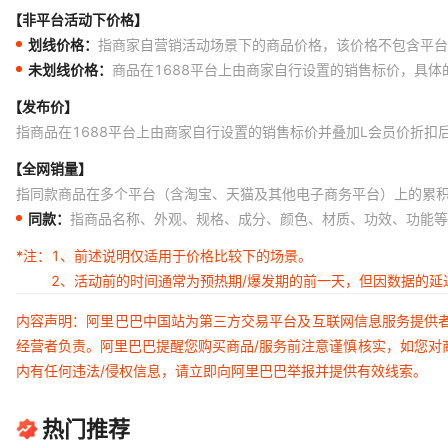
【非平台活动下价格】
划线价格：
指商家自营销活动场景下的商品价格，该价格不包含平台
未划线价格：
商品在1688平台上由商家自行设置的销售标价，具
【发布价】
指商品在1688平台上由商家自行设置的销售标价并叠加L会员价折扣
【全网销量】
指同款商品在多个平台（含淘宝、天猫及其他电子商务平台）上的累
同款：
指商品名称、外观、规格、成分、颜色、材质、功效、功能等
*注：
1、前述说明仅适用于价格比较下的场景。
2、活动前的时间通常为预热期/爆发期的前一天，但因数据的
内容声明：阿里巴巴中国站为第三方交易平台及互联网信息服务提供
经营者负责。阿里巴巴提醒您购买商品/服务前注意谨慎核实，如您对
内有任何违法/侵权信息，请立即向阿里巴巴举报并提供有效线索。
热门推荐