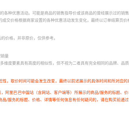
的各种优惠活动。可能是商品的销售指导价或该商品的曾经展示过的销售
体的成交价格根据商家设置的各种优惠活动发生变化，最终以订单结算页价
后的价格，并非原价，仅供参考。
积销量
多维度要素具有高度的相似性，但不视为二者具有完全相同的品牌、品质
延迟性，取价时间可能会发生改变，最终以前述展示的具体时间和所对应的
者，阿里巴巴中国站（含网站、客户端等）所展示的商品/服务的标题、
商品/服务的标题、价格、详情等任何信息有任何疑问的，请在购买前通