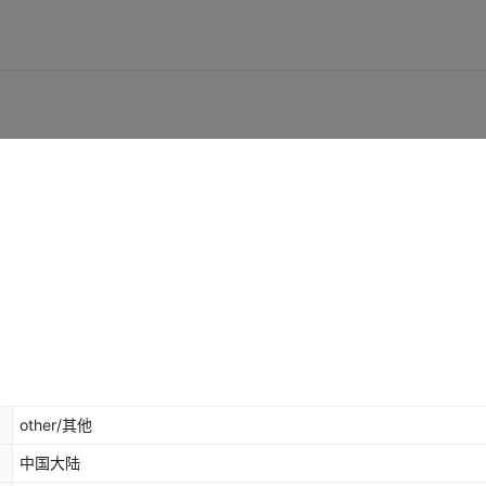
库存
226
件
库存
424
件
库存
328
件
库存
456
件
库存
152
件
库存
129
件
库存
96
件
库存
91
件
库存
77
件
other/其他
中国大陆
库存
65
件