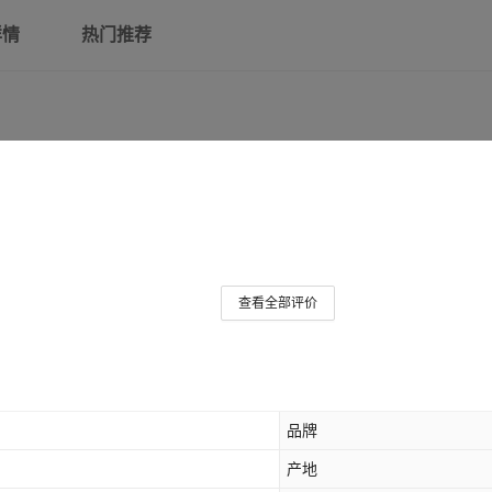
详情
热门推荐
苏州园林
荷兰风车
伊萨基辅大教堂
重檐六角亭
鸳鸯亭
那拉堤别墅
查看全部评价
乳白色 释迦木塔
白色 雷峰塔
米白色 梦幻别墅
品牌
产地
浅灰色 东方明珠塔