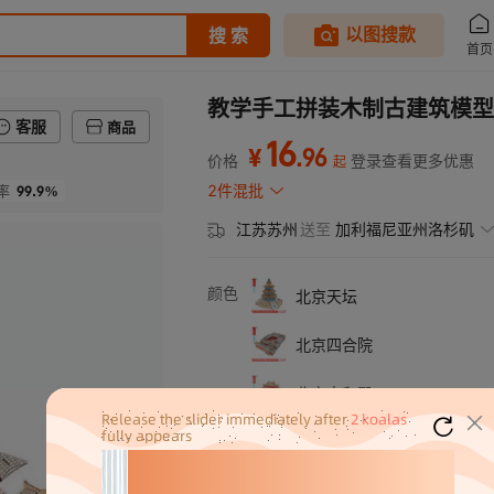
教学手工拼装木制古建筑模型
客服
商品
16
.
96
¥
价格
登录查看更多优惠
起
99.9%
2件混批
率
江苏苏州
送至
加利福尼亚州洛杉矶
颜色
北京天坛
北京四合院
北京太和殿
三色巴黎铁塔
巴黎 铁塔