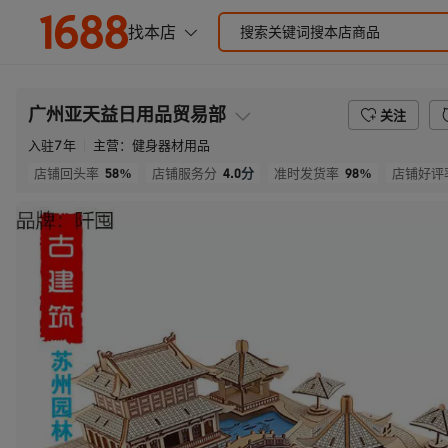
广州亚天益日用品贸易部
关注
入驻
7
年
主营：
健身器材用品
58%
4.0
分
98%
店铺回头率
店铺服务分
准时发货率
店铺好评