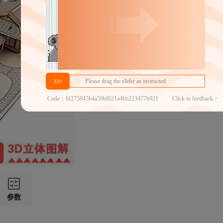
黄鹤楼
岳阳楼
蓬莱阁
爱晚亭
伦敦塔桥
情迷爱情海
蓝岸利舍
藤王阁
浪漫咖啡屋
参数
凤凰古镇