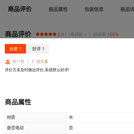
商品评价
商品属性
包装信息
商品
商品评价
5.0
1
条评价
好评率
100
%
全部
1
好评
1
杭**防
5
回头客
评价方未及时做出评价,系统默认好评!
商品属性
材质
木
是否电动
否