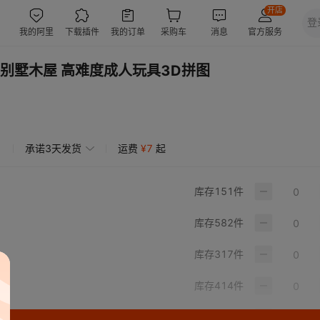
别墅木屋 高难度成人玩具3D拼图
承诺3天发货
运费
¥
7
起
库存
151
件
库存
582
件
库存
317
件
库存
414
件
库存
798
件