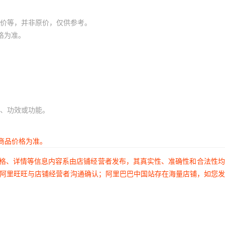
价等，并非原价，仅供参考。
格为准。
、功效或功能。
商品价格为准。
价格、详情等信息内容系由店铺经营者发布，其真实性、准确性和合法性
过阿里旺旺与店铺经营者沟通确认；阿里巴巴中国站存在海量店铺，如您