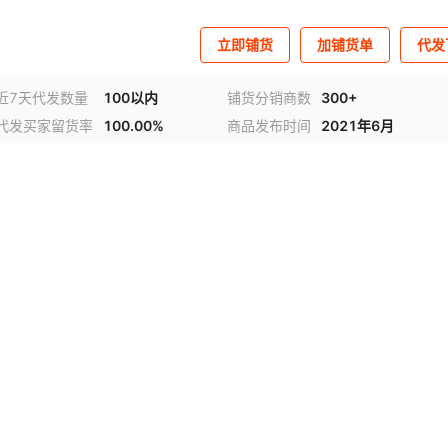
立即铺货
加铺货单
代发
近7天代发数量
100以内
铺货分销商数
300+
代发买家留货率
100.00%
商品发布时间
2021年6月
视频