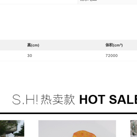
高(cm)
体积(cm³)
30
72000