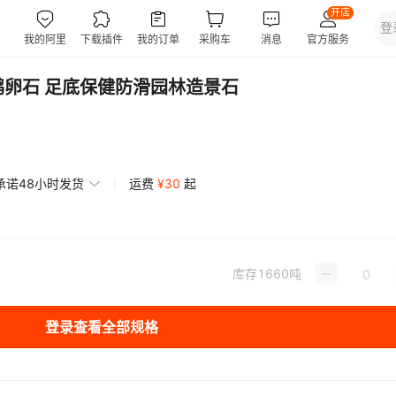
鹅卵石 足底保健防滑园林造景石
承诺48小时发货
运费
¥
30
起
库存
1660
吨
登录查看全部规格