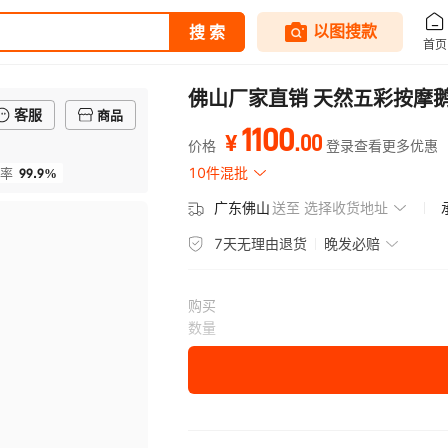
佛山厂家直销 天然五彩按摩
客服
商品
1100
.
00
¥
价格
登录查看更多优惠
99.9%
10件混批
率
广东佛山
送至
选择收货地址
7天无理由退货
晚发必赔
购买
数量