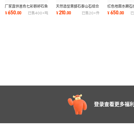
厂家直供黑色七彩鹅卵石鱼
天然造型黄蜡石泰山石组合
红色地面水磨石
缸水族布景石彩色水磨石工
假山户外庭院水池造景石公
条嵌缝雨花石混
650
210
650
¥
.
00
¥
.
00
¥
.
00
已售
400+
吨
已售
20+
件
已
艺石子园林
园自然面景观
水磨石
登录查看更多福利