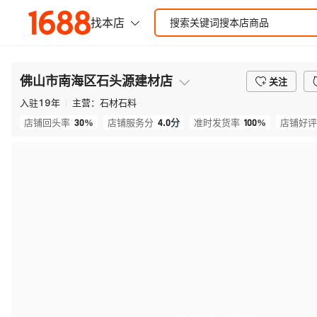
佛山市南海区石头源建材店
关注
入驻
19
年
主营：
石材石料
30%
4.0
分
100%
店铺回头率
店铺服务分
准时发货率
店铺好评