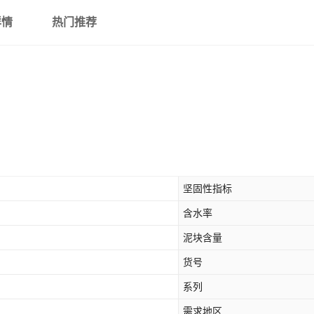
详情
热门推荐
坚固性指标
含水率
泥块含量
货号
系列
需求地区