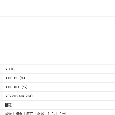
6
（%）
0.0001
（%）
0.00001
（%）
STY20240826C
粗砾
威海｜烟台｜厦门｜岛城｜江苏｜广州