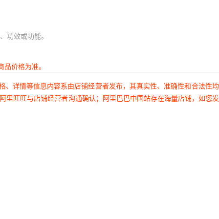
、功效或功能。
商品价格为准。
价格、详情等信息内容系由店铺经营者发布，其真实性、准确性和合法性
过阿里旺旺与店铺经营者沟通确认；阿里巴巴中国站存在海量店铺，如您