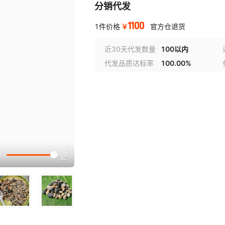
分销代发
1100
￥
1件价格
官方仓退货
近30天代发数量
100以内
代发品质达标率
100.00%
讲解