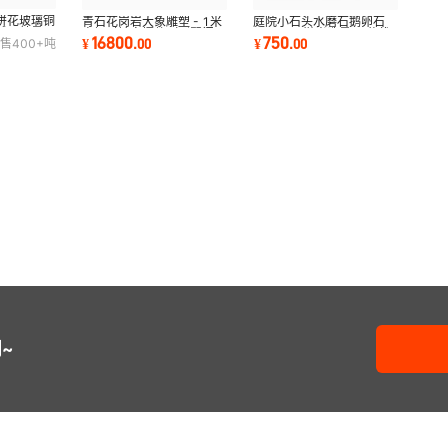
拼花玻璃铜
青石花岗岩大象雕塑 - 1米
庭院小石头水磨石鹅卵石
铺园林景观
高招财镇宅摆件（别墅门口
5-30mm抛光造景石 盆栽
16800
750
¥
.
00
¥
.
00
售
400+
吨
石狮同款）
铺路一体白色石子
~