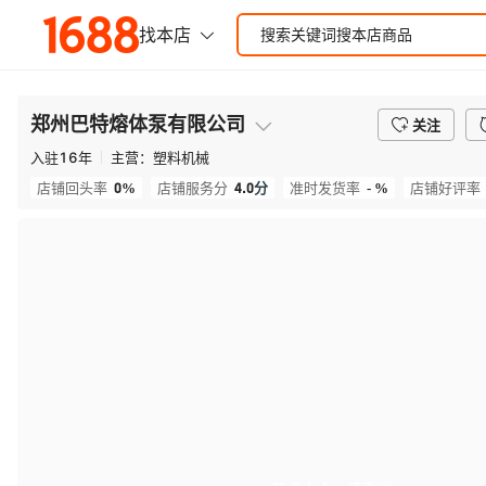
郑州巴特熔体泵有限公司
关注
入驻
16
年
主营：
塑料机械
0%
4.0
分
- %
店铺回头率
店铺服务分
准时发货率
店铺好评率