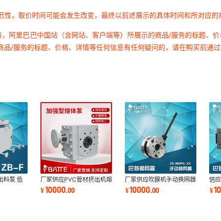
延迟性，取价时间可能会发生改变，最终以前述展示的具体时间和所对应的
者，阿里巴巴中国站（含网站、客户端等）所展示的商品/服务的标题、
商品/服务的标题、价格、详情等任何信息有任何疑问的，请在购买前通
出料泵 低
厂家供应PVC管材挤出机熔
厂家供应吹膜机手动换网器
供应
料泵 熔体
体泵 双螺杆挤出机计量泵
挤出机手动换网器 熔喷机
螺杆
10000
10000
1
¥
.
00
¥
.
00
¥
100CC熔体泵
快速换网器
压