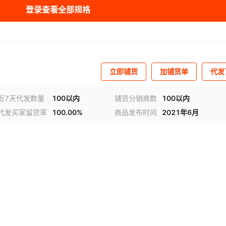
登录查看全部规格
立即铺货
加铺货单
代发
近7天代发数量
100以内
铺货分销商数
100以内
代发买家留货率
100.00%
商品发布时间
2021年6月