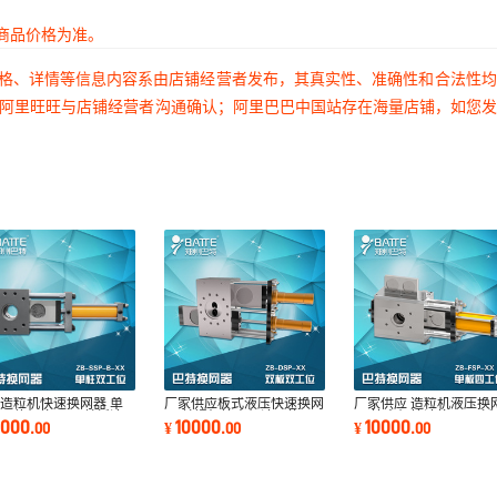
商品价格为准。
价格、详情等信息内容系由店铺经营者发布，其真实性、准确性和合法性
过阿里旺旺与店铺经营者沟通确认；阿里巴巴中国站存在海量店铺，如您
造粒机快速换网器 单
厂家供应板式液压快速换网
厂家供应 造粒机液压换
不停机换网器 单板液
器 单螺杆挤出机液压换网
器 挤出机快速换网器 板
0000
10000
10000
.
00
¥
.
00
¥
.
00
换网器
器
液压换网器