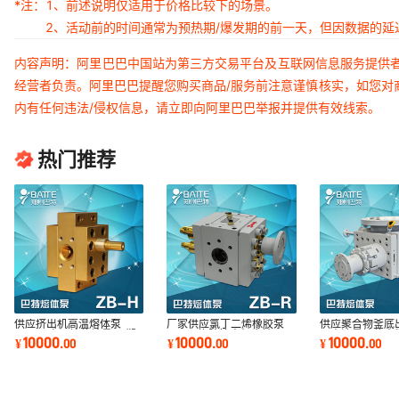
*注：
1、前述说明仅适用于价格比较下的场景。
2、活动前的时间通常为预热期/爆发期的前一天，但因数据的
内容声明：阿里巴巴中国站为第三方交易平台及互联网信息服务提供
经营者负责。阿里巴巴提醒您购买商品/服务前注意谨慎核实，如您对
内有任何违法/侵权信息，请立即向阿里巴巴举报并提供有效线索。
热门推荐
供应挤出机高温熔体泵
厂家供应氯丁二烯橡胶泵
供应聚合物釜底
100cc高温熔体计量泵 塑
EPDM橡胶挤出机齿轮泵
压大流量熔体出
10000
10000
10000
¥
.
00
¥
.
00
¥
.
00
料熔体齿轮泵
塑料熔体齿轮泵
输送齿轮泵