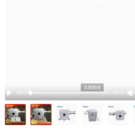
有点小卡，请重试
retry
主图视频
00:00
00:00
Play
视频