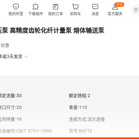
压泵 高精度齿轮化纤计量泵 熔体输送泵
多优惠
承诺3天发货
额定流量
:
30
额定扬程
:
2
进口尺寸
:
20
重量
:
110
几何排量
:
16
连接方式
:
法兰连接
标准编号
:
CB/T 3701-1995
货号
:
BATTE