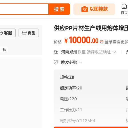
供应PP片材生产线用熔体增
客服
商品
10000
.
00
¥
价格
登录查看更
起
- %
河南郑州
送至
选择收货地址
晚发必赔
规格:
ZB
额定功率
:
20
电压
:
220
工作压力
:
21
电机型号
:
Y112M-4