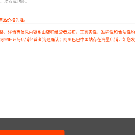
、功效或功能。
商品价格为准。
价格、详情等信息内容系由店铺经营者发布，其真实性、准确性和合法性
过阿里旺旺与店铺经营者沟通确认；阿里巴巴中国站存在海量店铺，如您