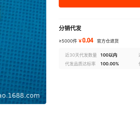
分销代发
0.04
￥
≥5000件
官方仓退货
近30天代发数量
100以内
代发品质达标率
100.00%