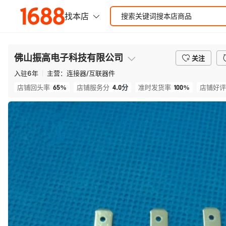
佛山振高电子科技有限公司
关注
入驻
6
年
主营：
连接器/互联器件
65%
4.0
分
100%
店铺回头率
店铺服务分
准时发货率
店铺好评