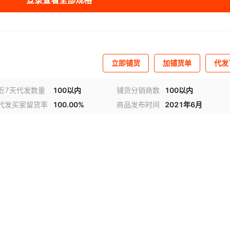
登录查看全部规格
立即铺货
加铺货单
代发
近7天代发数量
100以内
铺货分销商数
100以内
代发买家留货率
100.00%
商品发布时间
2021年6月