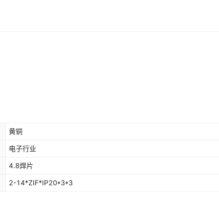
黄铜
电子行业
4.8焊片
2-14*ZIF*IP20*3*3