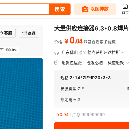
大量供应连接器6.3*0.8焊片 
客服
商品
0
.
04
¥
价格
登录查看更多优惠
100.0%
率
广东佛山
送至
德克萨斯州达拉斯
退货包运费
晚发必赔
极速退款
规格:
2-14*ZIF*IP20*3*3
安装类型
:
ZIF
额定电压
:
3
¥
0.04
库存 999999999