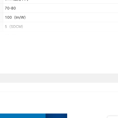
70-80
100
（lm/W）
5
（SDCM）
85
（°）
90
（%）
欧洲,南美,东南亚,北美
5mm单闪红发红,5mm单闪绿发翠绿,5mm单闪蓝发蓝,5mm单闪黄发
黄,5mm单闪白发白,5mm单闪橙发橙