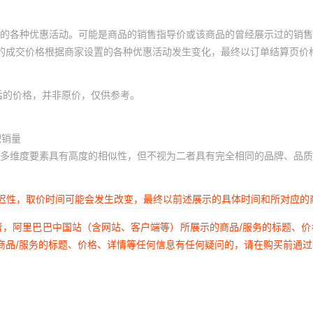
的各种优惠活动。可能是商品的销售指导价或该商品的曾经展示过的销售
体的成交价格根据商家设置的各种优惠活动发生变化，最终以订单结算页价
后的价格，并非原价，仅供参考。
积销量
多维度要素具有高度的相似性，但不视为二者具有完全相同的品牌、品质
延迟性，取价时间可能会发生改变，最终以前述展示的具体时间和所对应的
者，阿里巴巴中国站（含网站、客户端等）所展示的商品/服务的标题、
商品/服务的标题、价格、详情等任何信息有任何疑问的，请在购买前通