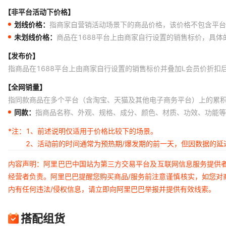
【非平台活动下价格】
划线价格：
指商家自营销活动场景下的商品价格，该价格不包含平台
未划线价格：
商品在1688平台上由商家自行设置的销售标价，具
【发布价】
指商品在1688平台上由商家自行设置的销售标价并叠加L会员价折扣
【全网销量】
指同款商品在多个平台（含淘宝、天猫及其他电子商务平台）上的累
同款：
指商品名称、外观、规格、成分、颜色、材质、功效、功能等
*注：
1、前述说明仅适用于价格比较下的场景。
2、活动前的时间通常为预热期/爆发期的前一天，但因数据的
内容声明：阿里巴巴中国站为第三方交易平台及互联网信息服务提供
经营者负责。阿里巴巴提醒您购买商品/服务前注意谨慎核实，如您对
内有任何违法/侵权信息，请立即向阿里巴巴举报并提供有效线索。
搭配组货