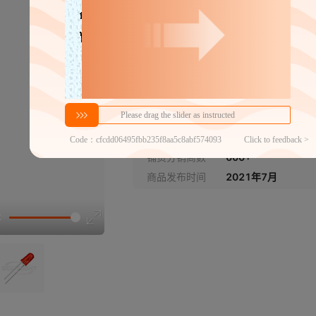
5mm单闪橙发橙
分销代发
52
￥
1件价格
官方仓退货
近30天代发数量
100以内
铺货分销商数
600+
商品发布时间
2021年7月