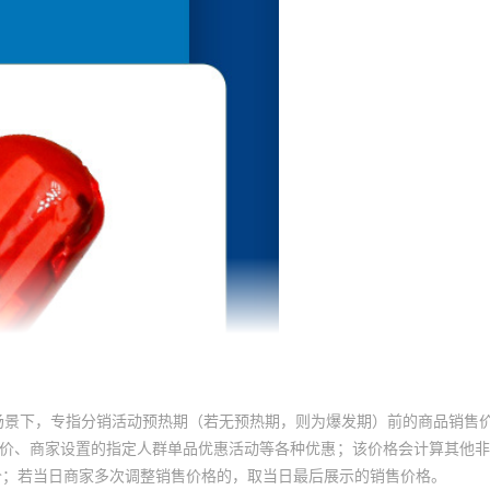
场景下，专指分销活动预热期（若无预热期，则为爆发期）前的商品销售
员价、商家设置的指定人群单品优惠活动等各种优惠；该价格会计算其他
价；若当日商家多次调整销售价格的，取当日最后展示的销售价格。