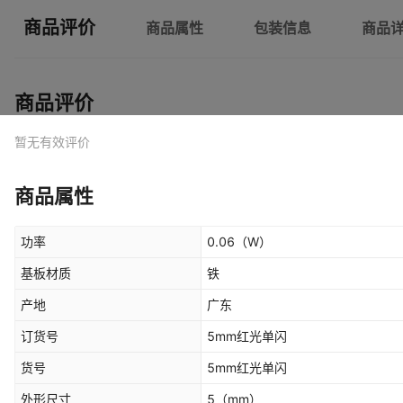
商品评价
商品属性
包装信息
商品
商品评价
暂无有效评价
商品属性
功率
0.06
（W）
基板材质
铁
产地
广东
订货号
5mm红光单闪
货号
5mm红光单闪
外形尺寸
5
（mm）