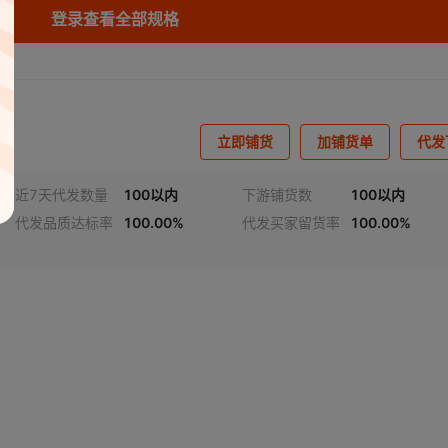
登录查看全部规格
库存
59446
K
立即铺货
加铺货单
代发
近7天代发数量
100以内
下游铺货数
100以内
代发品质达标率
100.00%
代发买家留货率
100.00%