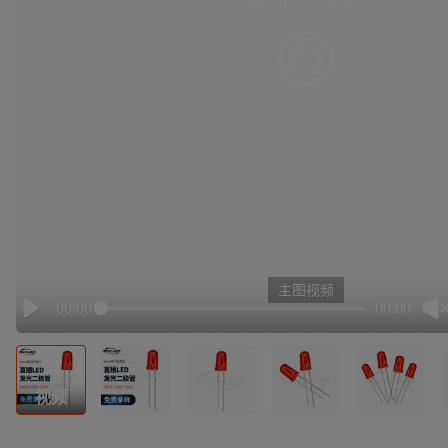
有点小卡，请重试
retry
主图视频
00:00
00:00
Play
视频