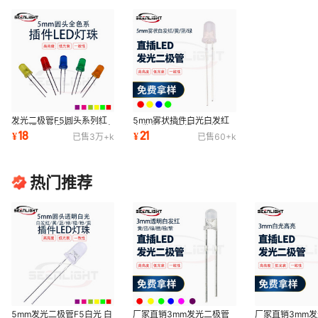
发光二极管F5圆头系列红
5mm雾状插件白光白发红
发红绿蓝黄橙指示灯珠高亮
白发蓝白发翠绿白发黄F5
18
21
¥
¥
已售
3万+
k
已售
60+
k
直插 led 灯珠
乳白色灯珠直插led
热门推荐
5mm发光二极管F5白光 白
厂家直销3mm发光二极管
厂家直销3mm