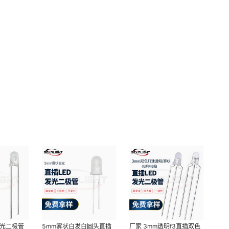
发光二极管
5mm雾状白发白圆头直插
厂家 3mm透明f3直插双色