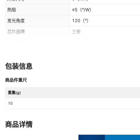
热阻
≤5
（°/W）
发光角度
120
（°）
芯片品牌
三安
96小时加速老化
92
（%）
ESD（人体模式）
1000
（V）
主要下游平台
ebay,亚马逊,wish,速卖通
包装信息
是否跨境出口专供货源
是
商品件重尺
重量(g)
10
商品详情