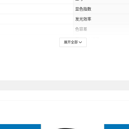
显色指数
发光效率
色容差
最大允许结温
展开全部
1000小时常规老化
主要销售地区
规格