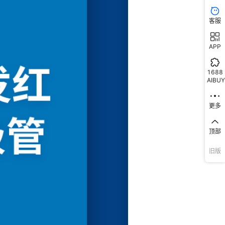
客服
APP
1688
AIBUY
更多
顶部
旧版