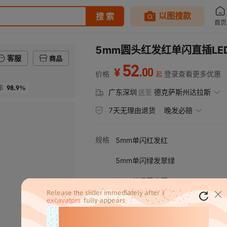
5mm圆头红发红单闪直插LE
客服
商品
52
.
00
¥
价格
登录查看更多优惠
起
98.9%
率
广东深圳
送至
德克萨斯州达拉斯
7天无理由退货
晚发必赔
规格
5mm单闪红发红
5mm单闪绿发翠绿
5mm单闪蓝发蓝
5mm单闪黄发黄
5mm单闪白发白