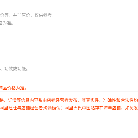
价等，并非原价，仅供参考。
格为准。
、功效或功能。
商品价格为准。
价格、详情等信息内容系由店铺经营者发布，其真实性、准确性和合法性
过阿里旺旺与店铺经营者沟通确认；阿里巴巴中国站存在海量店铺，如您