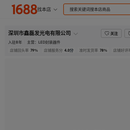
深圳市鑫磊发光电有限公司
关注
入驻
8
年
主营：
LED封装器件
79%
4.0
分
78%
店铺回头率
店铺服务分
准时发货率
店铺好评