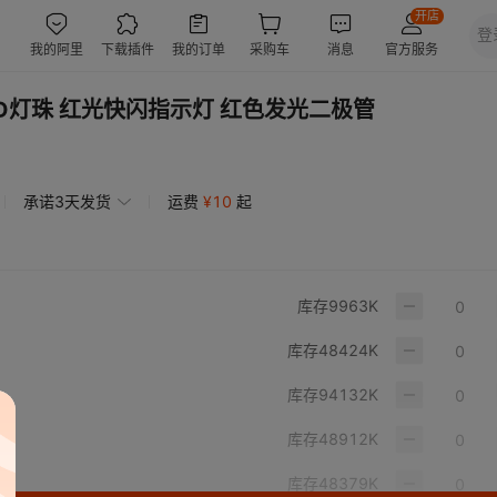
D灯珠 红光快闪指示灯 红色发光二极管
承诺3天发货
运费
¥
10
起
库存
9963
K
库存
48424
K
库存
94132
K
库存
48912
K
库存
48379
K