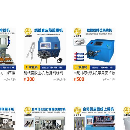
D/FC压排
绕线套胶圈机 数据线绕线
自动排序绕线机苹果安卓数
线压线机
撑开机 皮筋扩张机
据线排位绕线充电线多层排
300
500
¥
¥
已售
5
件
已售
3
件
已售
1
件
线机厂家直销