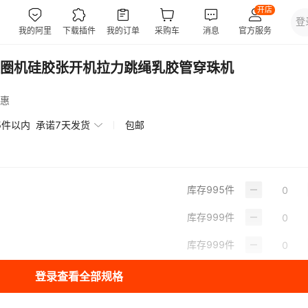
圈机硅胶张开机拉力跳绳乳胶管穿珠机
惠
5件以内
承诺7天发货
包邮
库存
995
件
库存
999
件
库存
999
件
登录查看全部规格