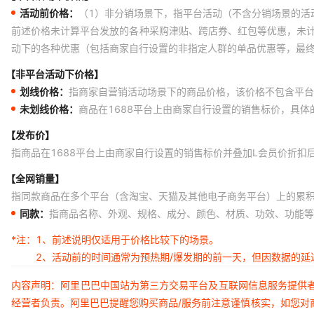
活动前价格：
（1）非分销场景下，指平台活动（不含分销场景的活
前述价格未计算平台发放的各种采购津贴、跨店券、红包等优惠，未
动下的各种优惠（包括商家自行设置的非指定人群的单品优惠等，最
【非平台活动下价格】
划线价格：
指商家自营销活动场景下的商品价格，该价格不包含平台
未划线价格：
商品在1688平台上由商家自行设置的销售标价，具
【发布价】
指商品在1688平台上由商家自行设置的销售标价并叠加L会员价折扣
【全网销量】
指同款商品在多个平台（含淘宝、天猫及其他电子商务平台）上的累
同款：
指商品名称、外观、规格、成分、颜色、材质、功效、功能等
*注：
1、前述说明仅适用于价格比较下的场景。
2、活动前的时间通常为预热期/爆发期的前一天，但因数据的
内容声明：阿里巴巴中国站为第三方交易平台及互联网信息服务提供
经营者负责。阿里巴巴提醒您购买商品/服务前注意谨慎核实，如您对