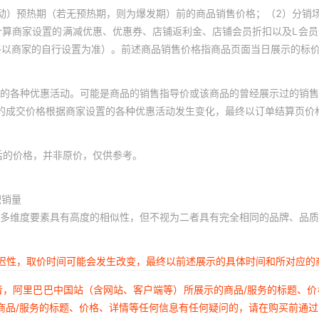
动）预热期（若无预热期，则为爆发期）前的商品销售价格；（2）分销
计算商家设置的满减优惠、优惠券、店铺返利金、店铺会员折扣以及L会
终以商家的自行设置为准）。前述商品销售价格指商品页面当日展示的标
的各种优惠活动。可能是商品的销售指导价或该商品的曾经展示过的销售
体的成交价格根据商家设置的各种优惠活动发生变化，最终以订单结算页价
后的价格，并非原价，仅供参考。
积销量
多维度要素具有高度的相似性，但不视为二者具有完全相同的品牌、品质
延迟性，取价时间可能会发生改变，最终以前述展示的具体时间和所对应的
者，阿里巴巴中国站（含网站、客户端等）所展示的商品/服务的标题、
商品/服务的标题、价格、详情等任何信息有任何疑问的，请在购买前通