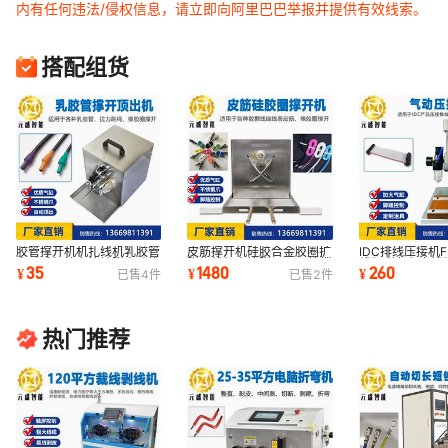
内有任何违法/侵权信息，请立即向阿里巴巴举报并提供有效线索。
搭配组货
胶管撑开机机扎线机乳胶管
皮筋撑开机硅胶合金胶圈扩
IDC排线压接机F
自动跳绳拉力管扩张穿珠推
张扎线机水管张开PVC管撑
线机彩色灰白排
35
1480
260
¥
¥
¥
已售
4
件
已售
2
件
出顶出机
爪扩口机
热门推荐