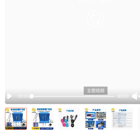
有点小卡，请重试
retry
主图视频
00:00
00:00
Play
视频