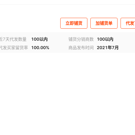
立即铺货
加铺货单
代发
近7天代发数量
100以内
铺货分销商数
100以内
代发买家留货率
100.00%
商品发布时间
2021年7月