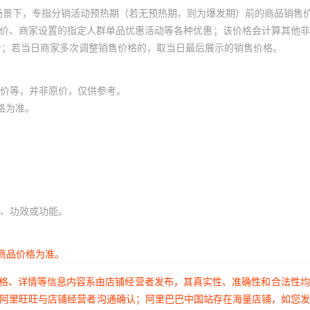
场景下，专指分销活动预热期（若无预热期，则为爆发期）前的商品销售
员价、商家设置的指定人群单品优惠活动等各种优惠；该价格会计算其他
价；若当日商家多次调整销售价格的，取当日最后展示的销售价格。
价等，并非原价，仅供参考。
格为准。
、功效或功能。
商品价格为准。
价格、详情等信息内容系由店铺经营者发布，其真实性、准确性和合法性
过阿里旺旺与店铺经营者沟通确认；阿里巴巴中国站存在海量店铺，如您