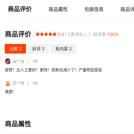
商品评价
商品属性
包装信息
商品
商品评价
5.0
2
条评价
好评率
100
%
全部
2
好评
2
有内容
2
高**身
1
件
很赞！比人工更好！更快！损耗也减少了！产量明显提高
若**梦
1
件
满意!
商品属性