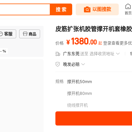
皮筋扩张机胶管撑开机套橡胶
客服
商品
1380
.
00
¥
价格
登录查看更多优
起
- %
广东东莞
送至
选择收货地址
晚发必赔
规格
撑开机50mm
撑开机80mm
绕线撑开机