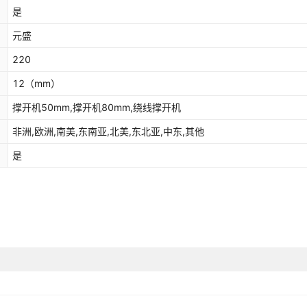
是
元盛
220
12
（mm）
撑开机50mm,撑开机80mm,绕线撑开机
非洲,欧洲,南美,东南亚,北美,东北亚,中东,其他
是