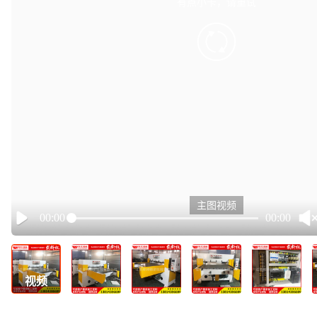
有点小卡，请重试
retry
主图视频
00:00
00:00
Play
视频