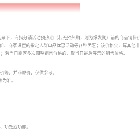
场景下，专指分销活动预热期（若无预热期，则为爆发期）前的商品销售
员价、商家设置的指定人群单品优惠活动等各种优惠；该价格会计算其他
价；若当日商家多次调整销售价格的，取当日最后展示的销售价格。
价等，并非原价，仅供参考。
格为准。
、功效或功能。