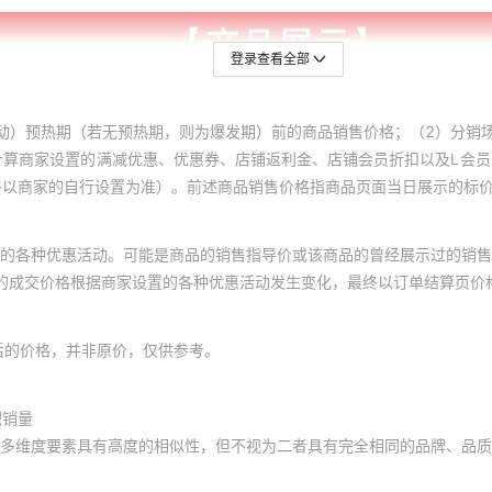
登录查看全部
动）预热期（若无预热期，则为爆发期）前的商品销售价格；（2）分销
计算商家设置的满减优惠、优惠券、店铺返利金、店铺会员折扣以及L会
终以商家的自行设置为准）。前述商品销售价格指商品页面当日展示的标
的各种优惠活动。可能是商品的销售指导价或该商品的曾经展示过的销售
体的成交价格根据商家设置的各种优惠活动发生变化，最终以订单结算页价
后的价格，并非原价，仅供参考。
积销量
多维度要素具有高度的相似性，但不视为二者具有完全相同的品牌、品质