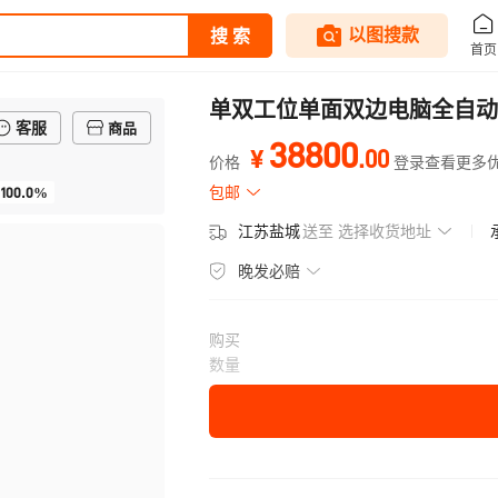
单双工位单面双边电脑全自动
客服
商品
38800
.
00
¥
价格
登录查看更多
100.0%
包邮
江苏盐城
送至
选择收货地址
晚发必赔
购买
数量