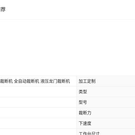
推荐
料裁断机 全自动裁断机 液压龙门裁断机
加工定制
类型
型号
裁断力
下速度
工作台尺寸