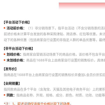
【平台活动下价格】
活动前价格：
（1）非分销场景下，指平台活动（不含分销场景的活
前述价格未计算平台发放的各种采购津贴、跨店券、红包等优惠，未
动下的各种优惠（包括商家自行设置的非指定人群的单品优惠等，最
【非平台活动下价格】
划线价格：
指商家自营销活动场景下的商品价格，该价格不包含平台
未划线价格：
商品在1688平台上由商家自行设置的销售标价，具
【发布价】
指商品在1688平台上由商家自行设置的销售标价并叠加L会员价折扣
【全网销量】
指同款商品在多个平台（含淘宝、天猫及其他电子商务平台）上的累
同款：
指商品名称、外观、规格、成分、颜色、材质、功效、功能等
*注：
1、前述说明仅适用于价格比较下的场景。