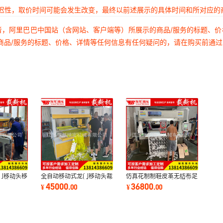
延迟性，取价时间可能会发生改变，最终以前述展示的具体时间和所对应的
者，阿里巴巴中国站（含网站、客户端等）所展示的商品/服务的标题、
商品/服务的标题、价格、详情等任何信息有任何疑问的，请在购买前通
门移动头移
全自动移动式龙门移动头裁
仿真花制制鞋皮革无纺布足
压裁断机下
断机下料机架子循环送料冲
球篮球牛津布砂纸龙门移动
45000
36800
¥
.
00
¥
.
00
裁效率产量高
头智能裁断机