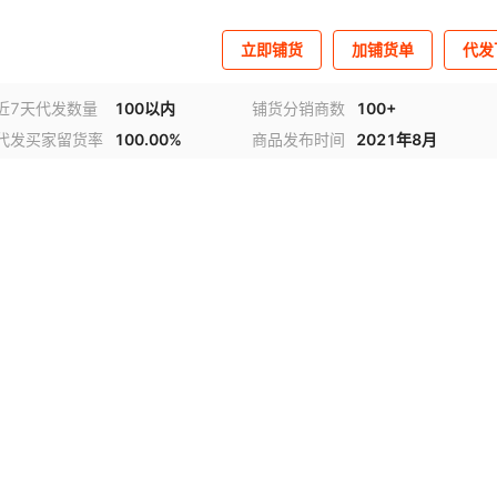
立即铺货
加铺货单
代发
近7天代发数量
100以内
铺货分销商数
100+
代发买家留货率
100.00%
商品发布时间
2021年8月