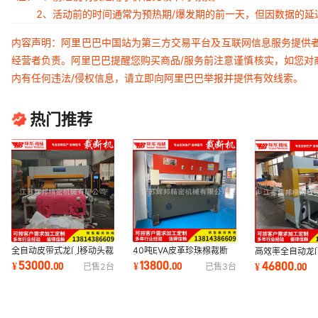
2、活动前的时间通常为预热期/爆发期的前一天，但因数据的
内容声明：阿里巴巴中国站为第三方交易平台及互联网信息服务提供
经营者负责。阿里巴巴提醒您购买商品/服务前注意谨慎核实，如您对
内有任何违法/侵权信息，请立即向阿里巴巴举报并提供有效线索。
热门推荐
全自动皮带式龙门移动头裁
40吨EVA皮革珍珠棉裁断
高效率全自动龙
断机下料机海绵皮革布料裁
机下料机精密四柱裁断机厂
动式精密四柱液
53000
13800
46800
¥
.
00
¥
.
00
¥
.
00
已售
2
台
已售
3
台
断机下料机
家模切机
料机