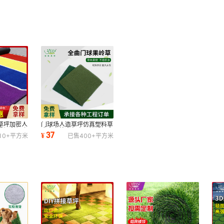
草坪加密人
门球场人造草坪仿真塑料草
操场彩虹跑
皮室内外高尔夫果岭球场全
37
¥
10+
平方米
已售
400+
平方米
曲丝草坪地毯