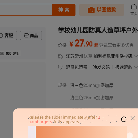
学校幼儿园防真人造草坪户外
客服
商品
27
.
90
¥
价格
登录查看更多优惠
起
100.0%
率
江苏常州
送至
加利福尼亚州洛杉矶
退货包运费
晚发必赔
极速退款
规格
深三色25mm加密加厚
浅三色25mm加密加厚
嫩绿色25mm加密加厚