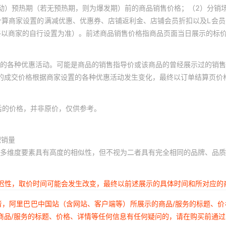
动）预热期（若无预热期，则为爆发期）前的商品销售价格；（2）分销
计算商家设置的满减优惠、优惠券、店铺返利金、店铺会员折扣以及L会
终以商家的自行设置为准）。前述商品销售价格指商品页面当日展示的标
的各种优惠活动。可能是商品的销售指导价或该商品的曾经展示过的销售
体的成交价格根据商家设置的各种优惠活动发生变化，最终以订单结算页价
后的价格，并非原价，仅供参考。
积销量
多维度要素具有高度的相似性，但不视为二者具有完全相同的品牌、品质
延迟性，取价时间可能会发生改变，最终以前述展示的具体时间和所对应的
者，阿里巴巴中国站（含网站、客户端等）所展示的商品/服务的标题、
商品/服务的标题、价格、详情等任何信息有任何疑问的，请在购买前通