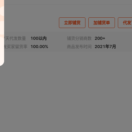
立即铺货
加铺货单
代发
近7天代发数量
100以内
铺货分销商数
200+
代发买家留货率
100.00%
商品发布时间
2021年7月