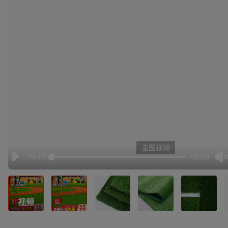
有点小卡，请重试
retry
主图视频
00:00
00:00
Play
视频