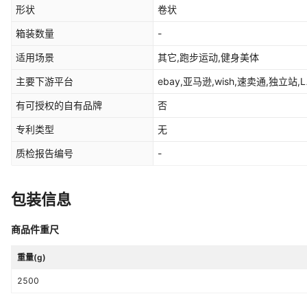
形状
卷状
箱装数量
-
适用场景
其它,跑步运动,健身美体
主要下游平台
ebay,亚马逊,wish,速卖通,独立站,L
有可授权的自有品牌
否
专利类型
无
质检报告编号
-
包装信息
商品件重尺
重量(g)
2500