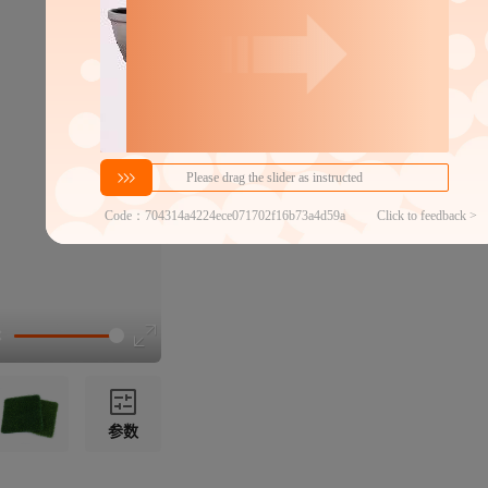
分销代发
26
￥
≥50件
官方仓退货
近30天代发数量
100以内
代发品质达标率
100.00%
参数