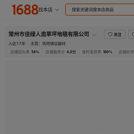
常州市佳绿人造草坪地毯有限公司
关注
入驻
17
年
主营：
场地铺设器材
54%
4.0
分
100%
店铺回头率
店铺服务分
准时发货率
店铺好评