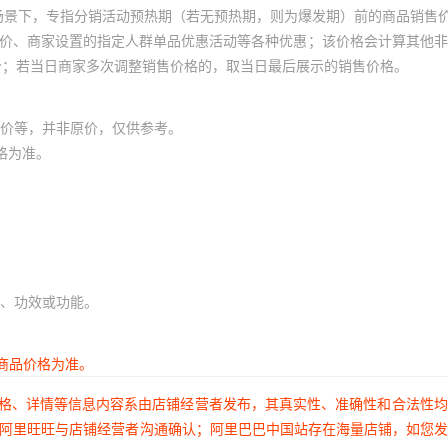
场景下，专指分销活动预热期（若无预热期，则为爆发期）前的商品销售
员价、商家设置的指定人群单品优惠活动等各种优惠；该价格会计算其他
价；若当日商家多次调整销售价格的，取当日最后展示的销售价格。
价等，并非原价，仅供参考。
格为准。
、功效或功能。
商品价格为准。
价格、详情等信息内容系由店铺经营者发布，其真实性、准确性和合法性
过阿里旺旺与店铺经营者沟通确认；阿里巴巴中国站存在海量店铺，如您