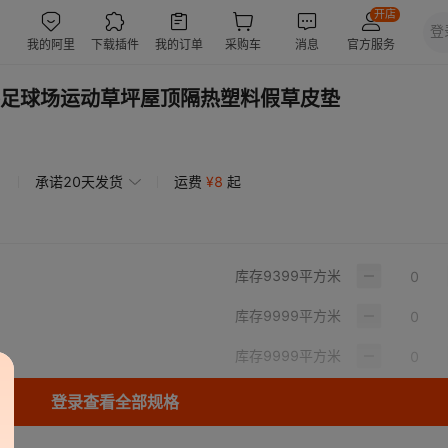
足球场运动草坪屋顶隔热塑料假草皮垫
承诺20天发货
运费
¥
8
起
库存
9399
平方米
库存
9999
平方米
库存
9999
平方米
登录查看全部规格