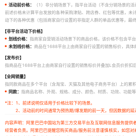
活动前价格：
（1）非分销场景下，指平台活动（不含分销场景的活
前述价格未计算平台发放的各种采购津贴、跨店券、红包等优惠，未
动下的各种优惠（包括商家自行设置的非指定人群的单品优惠等，最
【非平台活动下价格】
划线价格：
指商家自营销活动场景下的商品价格，该价格不包含平台
未划线价格：
商品在1688平台上由商家自行设置的销售标价，具
【发布价】
指商品在1688平台上由商家自行设置的销售标价并叠加L会员价折扣
【全网销量】
指同款商品在多个平台（含淘宝、天猫及其他电子商务平台）上的累
同款：
指商品名称、外观、规格、成分、颜色、材质、功效、功能等
*注：
1、前述说明仅适用于价格比较下的场景。
2、活动前的时间通常为预热期/爆发期的前一天，但因数据的
内容声明：阿里巴巴中国站为第三方交易平台及互联网信息服务提供
经营者负责。阿里巴巴提醒您购买商品/服务前注意谨慎核实，如您对