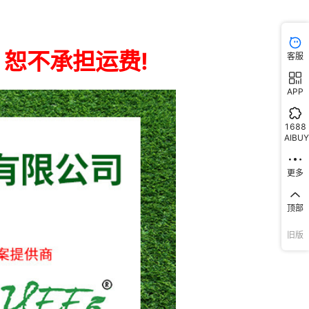
客服
APP
1688
AIBUY
更多
顶部
旧版