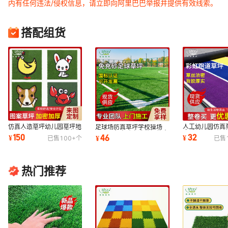
内有任何违法/侵权信息，请立即向阿里巴巴举报并提供有效线索。
搭配组货
仿真人造草坪幼儿园草坪地
人工幼儿园仿真
足球场防真草坪学校操场
毯数字卡通图案加密绿色塑
造塑料地毯运动
28mm免充砂人造草坪仿真
150
32
46
¥
¥
¥
已售
100+
个
已售
料人工假草皮
道彩色假草皮
塑料假草坪
热门推荐