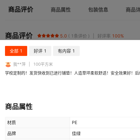
商品评价
商品属性
包装信息
商品
商品评价
5.0
1
条评价
好评率
100
%
全部
1
好评
1
有内容
1
我**萍
100
平方米
学校定制的！发货快收到已进行铺垫！人造草坪柔软舒适！安全效果好！后
商品属性
材质
PE
品牌
佳绿