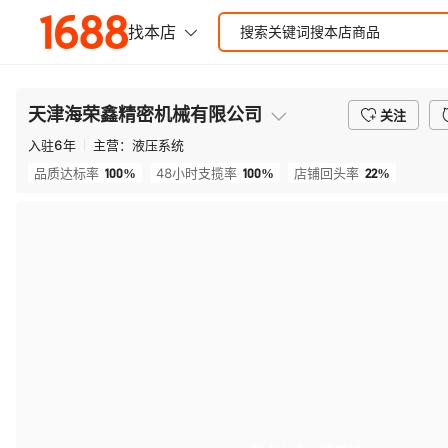
天津海荣鑫精密机械有限公司
关注
入驻
6
年
主营：
液压系统
100%
100%
22%
品质达标率
48小时支揽率
店铺回头率