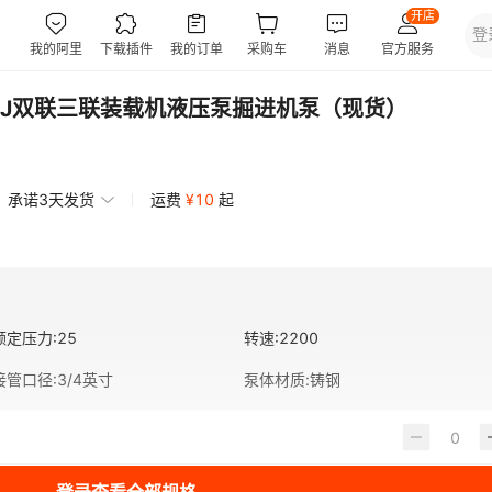
BGJ双联三联装载机液压泵掘进机泵（现货）
承诺3天发货
运费
¥
10
起
额定压力
:
25
转速
:
2200
接管口径
:
3/4英寸
泵体材质
:
铸钢