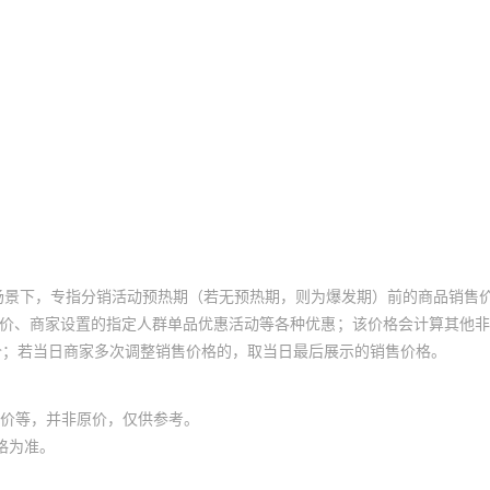
场景下，专指分销活动预热期（若无预热期，则为爆发期）前的商品销售
员价、商家设置的指定人群单品优惠活动等各种优惠；该价格会计算其他
价；若当日商家多次调整销售价格的，取当日最后展示的销售价格。
价等，并非原价，仅供参考。
格为准。