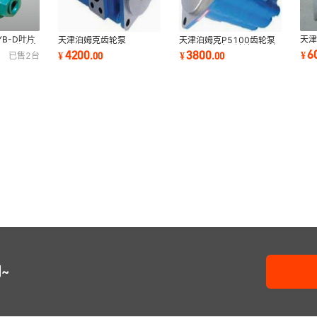
B-D叶片
天津
天津泊姆克齿轮泵
天津泊姆克P5100齿轮泵
泵双联叶片
1E
P3100B467AHNG20-
M5100齿轮马达液压马达
6
4200
3800
¥
¥
.
00
¥
.
00
已售
2
台
（
14QAZAO7-1-T徐工压路
价格（现货）
机专用
~