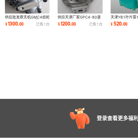
供应批发原天机GMC4齿轮
供应天津厂家GPC4-80液
天津YB1叶片泵Y
马达液压马达系列报价(现
压泵GPC4-80齿轮泵参数
泵YBE叶片泵单
1300
1200
520
¥
.
00
¥
.
00
¥
.
00
已售
1
台
已售
1
台
货)
图片（厂批现货）
泵（现货）
登录查看更多福利