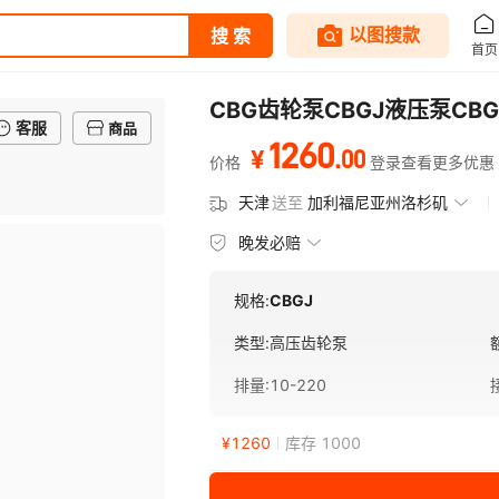
CBG齿轮泵CBGJ液压泵C
客服
商品
1260
.
00
¥
价格
登录查看更多优惠
天津
送至
加利福尼亚州洛杉矶
晚发必赔
规格:
CBGJ
类型
:
高压齿轮泵
排量
:
10-220
¥
1260
库存 1000