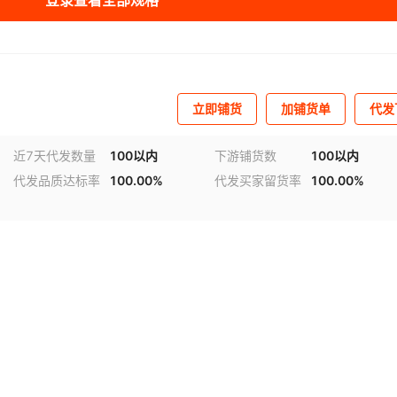
登录查看全部规格
立即铺货
加铺货单
代发
近7天代发数量
100以内
下游铺货数
100以内
代发品质达标率
100.00%
代发买家留货率
100.00%
频
1
/
2