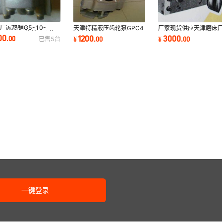
厂家热销G5-10-
天津特精液压齿轮泵GPC4
厂家现货供应天津磨床
13S-20-R齿轮泵价格
单联双联多联液压泵图片
件液压操纵箱M7120A-
00
1200
3000
.
00
¥
.
00
¥
.
00
已售
5
台
现货）
（厂供现货）
平面磨床专用
一键登录