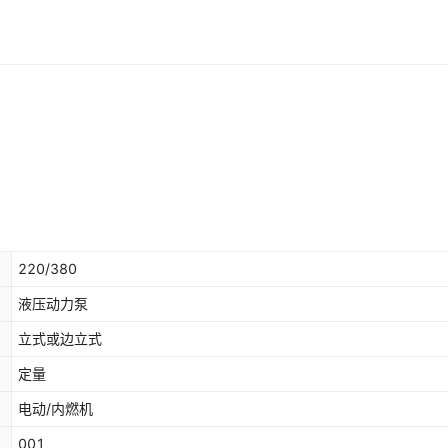
220/380
液压动力泵
立式或边立式
定量
电动/内燃机
001