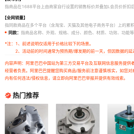
指商品在1688平台上由商家自行设置的销售标价并叠加L会员价折扣
【全网销量】
指同款商品在多个平台（含淘宝、天猫及其他电子商务平台）上的累
同款：
指商品名称、外观、规格、成分、颜色、材质、功效、功能等
*注：
1、前述说明仅适用于价格比较下的场景。
2、活动前的时间通常为预热期/爆发期的前一天，但因数据的
内容声明：阿里巴巴中国站为第三方交易平台及互联网信息服务提供
经营者负责。阿里巴巴提醒您购买商品/服务前注意谨慎核实，如您对
内有任何违法/侵权信息，请立即向阿里巴巴举报并提供有效线索。
热门推荐