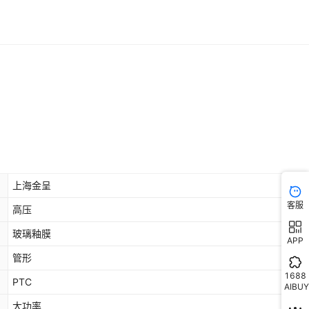
库存
99999
条
库存
99995
条
上海金呈
客服
高压
玻璃釉膜
APP
管形
1688
PTC
AIBUY
大功率