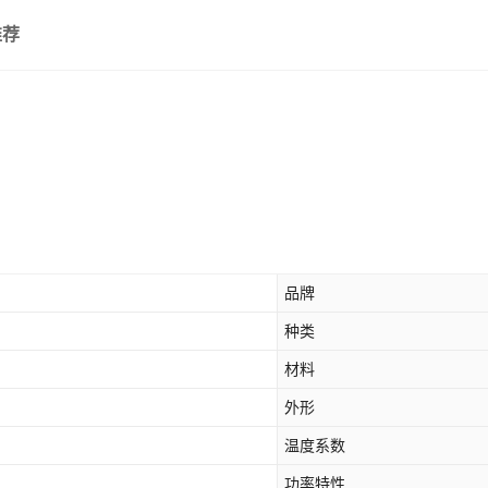
500M
推荐
1G
品牌
种类
材料
外形
温度系数
功率特性