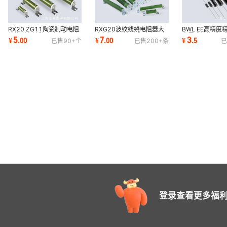
RX20 ZG11陶瓷制动电阻
RXG20波纹线绕电阻器大
BWL EE高精度
线绕刹车被釉珐琅电阻变频
功率制动刹车电阻变频器伺
金属膜线绕低温
5
7
3
¥
.
00
¥
.
00
¥
.
5
已售
90+
个
已售
200+
条
已
器伺服电容放电
服机放电电阻
取样电阻器0.1%
登录查看更多福利