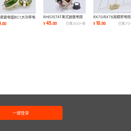
RHEOSTAT美式圆盘电阻
RX70/RX76高精密电
瓷盘电阻BC1大功率电
瓷盘可变可调电位器
精度标准取样采样仪器
可调可变滑动变阻器非美
45
10
0
¥
.
00
¥
.
00
.
00
已售
300+
条
已售
70
25W50W100W150W300W
校准低温漂0.01%
负载电位器
一键登录