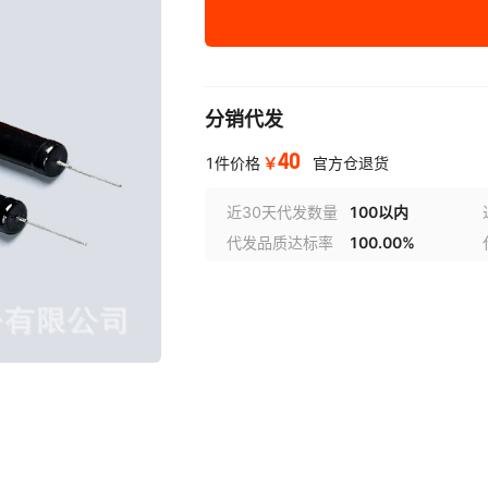
2M
3M
分销代发
5M
40
10M
￥
1件价格
官方仓退货
20M
近30天代发数量
100以内
代发品质达标率
100.00%
30M
50M
100M
150M
200M
300M