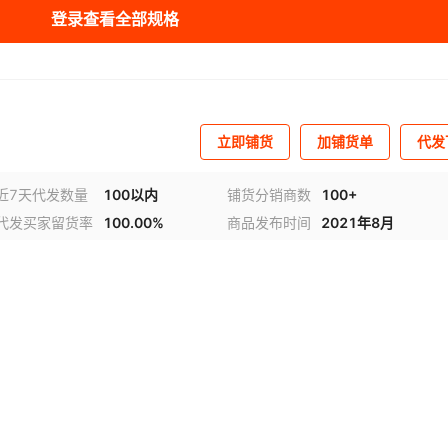
登录查看全部规格
库存
99999
条
库存
99999
条
库存
99999
条
立即铺货
加铺货单
代发
库存
99999
条
库存
99999
条
近7天代发数量
100以内
铺货分销商数
100+
代发买家留货率
100.00%
商品发布时间
2021年8月
库存
99999
条
库存
99999
条
库存
99998
条
库存
99999
条
库存
99999
条
库存
99999
条