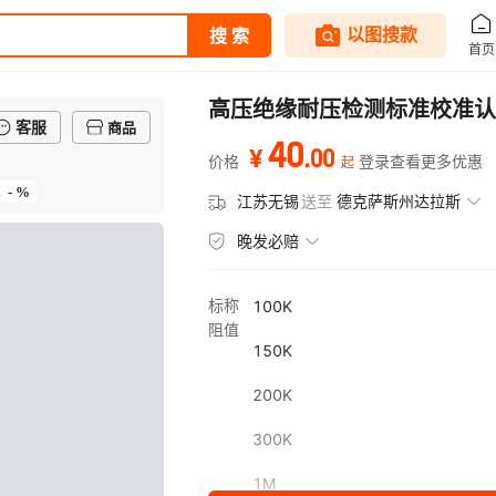
高压绝缘耐压检测标准校准认证电阻
客服
商品
40
.
00
¥
价格
登录查看更多优惠
起
- %
率
江苏无锡
送至
德克萨斯州达拉斯
晚发必赔
标称
100K
阻值
150K
200K
300K
1M