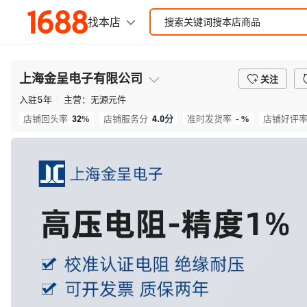
上海金呈电子有限公司
关注
入驻
5
年
主营：
无源元件
32%
4.0
分
- %
店铺回头率
店铺服务分
准时发货率
店铺好评