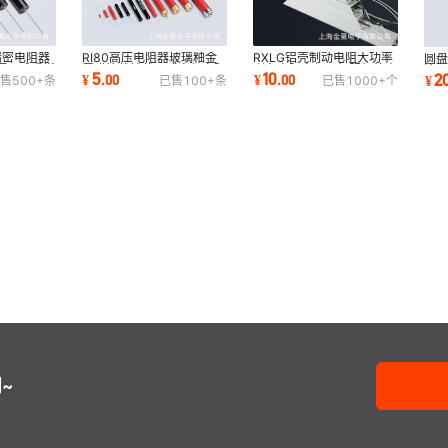
精密电阻器
RI80高压电阻器玻璃釉金
RXLG铝壳制动电阻大功率
圆盘
漂无感采样
属膜管状棒状无感高频电阻
刹车电阻变频器伺服机放电
流
5
10
2
¥
.
00
¥
.
00
¥
售
500+
条
已售
100+
条
已售
1000+
个
10W20W50W100W
限流电阻器
式
~