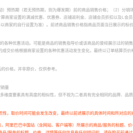
动）预热期（若无预热期，则为爆发期）前的商品销售价格；（2）分销
计算商家设置的满减优惠、优惠券、店铺返利金、店铺会员折扣以及L会
终以商家的自行设置为准）。前述商品销售价格指商品页面当日展示的标
的各种优惠活动。可能是商品的销售指导价或该商品的曾经展示过的销售
体的成交价格根据商家设置的各种优惠活动发生变化，最终以订单结算页价
后的价格，并非原价，仅供参考。
积销量
多维度要素具有高度的相似性，但不视为二者具有完全相同的品牌、品质
延迟性，取价时间可能会发生改变，最终以前述展示的具体时间和所对应的
者，阿里巴巴中国站（含网站、客户端等）所展示的商品/服务的标题、
商品/服务的标题、价格、详情等任何信息有任何疑问的，请在购买前通