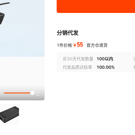
GRT90-240375
24
GRT60-190342
19
分销代发
55
￥
1件价格
官方仓退货
近30天代发数量
100以内
代发品质达标率
100.00%