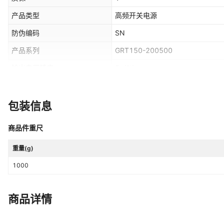
产品类型
高频开关电源
防伪编码
SN
产品系列
GRT150-200500
输出电压精度
5
（%）
额定功率
100W
包装信息
商品件重尺
重量(g)
1000
商品详情