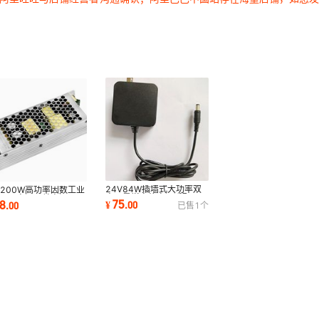
24V84W插墙式大功率双
V200W高功率因数工业
人石墨烯电热电源适配器
LED电源开关电源
75
78
¥
.
00
.
00
已售
1
个
GRT-A80-240350CB