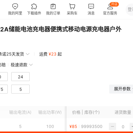
9V3.42A储能电池充电器便携式移动电源充电器户外
承诺25天发货
运费
¥
23
起
必赔
极速退款
0
24
展开参数
75
5
输出电流
(A)
输出功率
(W)
输入电压
价格 | 库存(个)
(V)
订货号
进货数量
5
100
100-240V
¥
85
99993500
001