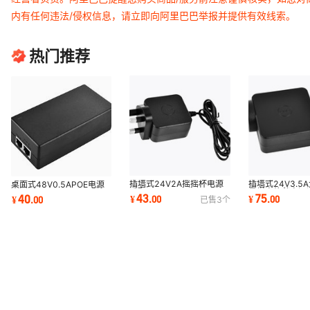
内有任何违法/侵权信息，请立即向阿里巴巴举报并提供有效线索。
热门推荐
插墙式24V2A摇摇杯电源
插墙式24V3.5
桌面式48V0.5APOE电源
适配器GRT-A48-
墨烯电热毯电源
43
75
40
¥
.
00
¥
.
00
¥
.
00
已售
3
个
240200CW通过3C认证
GRT-A80-240