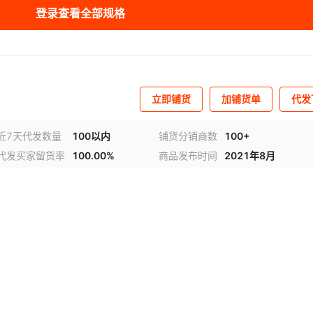
登录查看全部规格
3.75
90
100-240V
¥
85
100000
002
3.42
65
100-240V
¥
55
97700
003
立即铺货
加铺货单
代发
近7天代发数量
100以内
铺货分销商数
100+
代发买家留货率
100.00%
商品发布时间
2021年8月