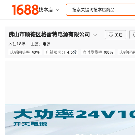
佛山市顺德区格雷特电源有限公司
关注
入驻
18
年
主营：
电源
43%
4.5
分
100%
店铺回头率
店铺服务分
准时发货率
店铺好评