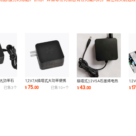
A大功率石
12V7A插墙式大功率便携
插墙式12V5A石墨烯电热
12
适配器
式车载电源适配器GRT-
电源适配器GRT-A60-
电源
75
43
1
¥
.
00
¥
.
00
¥
已售
3
个
已售
10+
个
350CB
A80-120700CB
120500CW CQC认证