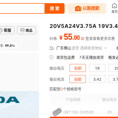
20V5A24V3.75A 1
客服
商品
55
.
00
¥
价格
登录查看更多优惠
起
99.0%
率
广东佛山
送至
选择收货地址
退货包运费
7天无理由退货
晚发
全部
19
2
输出电压
全部
3.42
3.
输出电流
匹配到
3
个规格型号
产品规格
输出电压
GRT150-200500
20