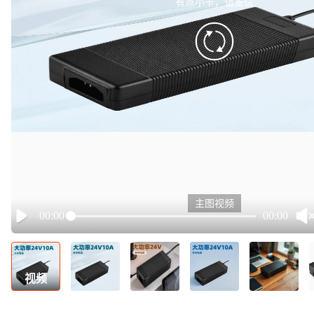
有点小卡，请重试
retry
主图视频
00:00
00:00
Play
视频