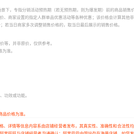
场景下，专指分销活动预热期（若无预热期，则为爆发期）前的商品销售
员价、商家设置的指定人群单品优惠活动等各种优惠；该价格会计算其他
价；若当日商家多次调整销售价格的，取当日最后展示的销售价格。
价等，并非原价，仅供参考。
格为准。
、功效或功能。
商品价格为准。
价格、详情等信息内容系由店铺经营者发布，其真实性、准确性和合法性
过阿里旺旺与店铺经营者沟通确认；阿里巴巴中国站存在海量店铺，如您