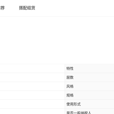
推荐
搭配组货
特性
层数
风格
规格
使用形式
是否一般纳税人