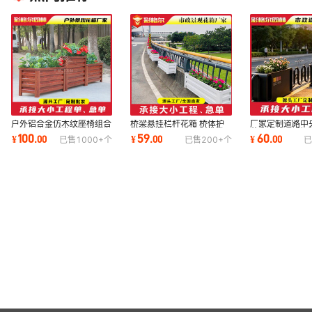
户外铝合金仿木纹座椅组合
桥梁悬挂栏杆花箱 桥体护
厂家定制道路中
源头厂家定制发全国带万向
栏花箱 源头工厂定制批发
花箱市政不锈钢
100
59
60
¥
.
00
¥
.
00
¥
.
00
已售
1000+
个
已售
200+
个
已
轮可移动花箱
pp花盆定做
栏杆组合花盆