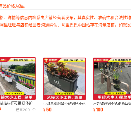
商品价格为准。
价格、详情等信息内容系由店铺经营者发布，其真实性、准确性和合法性
过阿里旺旺与店铺经营者沟通确认；阿里巴巴中国站存在海量店铺，如您
悬挂栏杆花箱 桥体护
市政景观组合不锈钢户外花
户外镀锌钢不锈钢商业
箱 源头工厂定制批发
箱源头厂家定制批发广场街
观隔断护栏步行街人车
9
50
100
¥
¥
已售
200+
个
花盆定做
道用隔离花箱
可拆卸车挡器