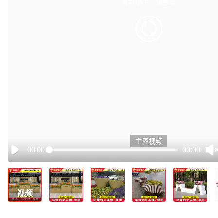
有点小卡，请重试
retry
主图视频
00:00
00:00
Play
视频