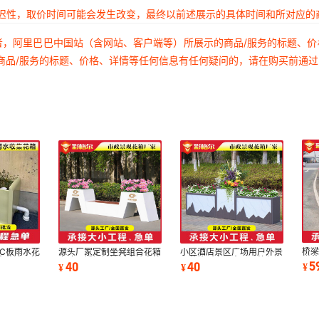
延迟性，取价时间可能会发生改变，最终以前述展示的具体时间和所对应的
者，阿里巴巴中国站（含网站、客户端等）所展示的商品/服务的标题、
商品/服务的标题、价格、详情等任何信息有任何疑问的，请在购买前通
桥梁
C板雨水花
源头厂家定制坐凳组合花箱
小区酒店景区广场用户外景
栏花
水花池价格
市政不锈钢镀锌板座椅户外
观花箱耐高温大理石纹保温
5
40
40
¥
¥
¥
pp
休闲景观花架
蜂窝铝板花箱