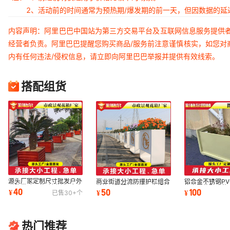
2、活动前的时间通常为预热期/爆发期的前一天，但因数据的
内容声明：阿里巴巴中国站为第三方交易平台及互联网信息服务提供
经营者负责。阿里巴巴提醒您购买商品/服务前注意谨慎核实，如您对
内有任何违法/侵权信息，请立即向阿里巴巴举报并提供有效线索。
搭配组货
源头厂家定制尺寸批发户外
商业街道分流防撞护栏组合
铝合金不锈钢PV
道路带贴画移动树池铝合金
花箱马路围挡源头厂家设计
箱定做装配式蓄
40
50
100
¥
¥
¥
已售
30+
个
正方形大花箱
定做全国发货
厂家批发无锡
热门推荐