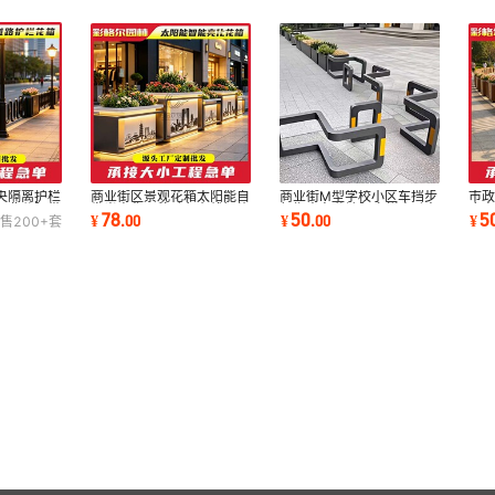
央隔离护栏
商业街区景观花箱太阳能自
商业街M型学校小区车挡步
市
机非分隔带
发光亮化可移动免布线智能
行街人车分流隔离栏电动车
合
78
50
5
¥
.
00
¥
.
00
¥
售
200+
套
花池厂家定制
禁入挡车护栏
坛