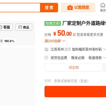
厂家定制户外道路绿
客服
商品
50
.
00
¥
价格
登录查看更多优惠
起
100.0%
满200包邮
率
江苏苏州
送至
加利福尼亚州洛杉矶
退货包运费
晚发必赔
极速退款
轻定制
规格
多款式规格可选（定金）