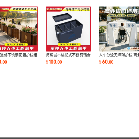
政道路不锈钢花箱护栏组
海绵城市装配式不锈钢铝合
人车分流无障碍护栏 商
户外街道中央隔离围栏花
金老城区改造蓄水花箱成品
街通道隔离桩 阻挡电瓶
0
100
60
.
00
¥
.
00
¥
.
00
种植箱定制
雨水收集花箱
婴儿车顺畅通行