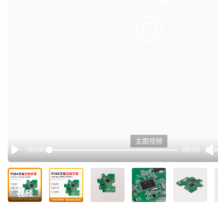
有点小卡，请重试
retry
主图视频
00:00
00:00
Play
视频