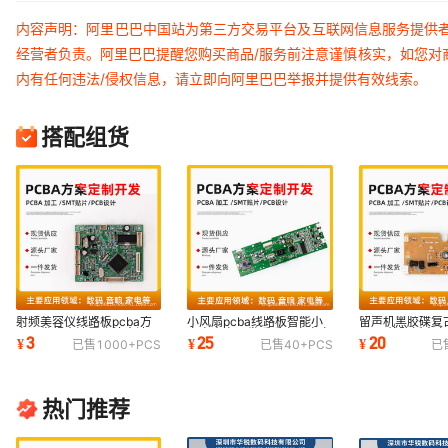
内容声明：阿里巴巴中国站为第三方交易平台及互联网信息服务提供
经营者负责。阿里巴巴提醒您购买商品/服务前注意谨慎核实，如您对
内有任何违法/侵权信息，请立即向阿里巴巴举报并提供有效线索。
搭配组货
射频美容仪线路板pcba方
小风扇pcba线路板智能小
留声机黑胶碟复
案开发超声波雾化补水洁面
家电方案开发暖手宝充电宝
pcba线路板方
3
25
20
¥
¥
¥
已售
1000+
PCS
已售
40+
PCS
已
仪电路板设计
电路板生产设计
控制板电路板厂
热门推荐