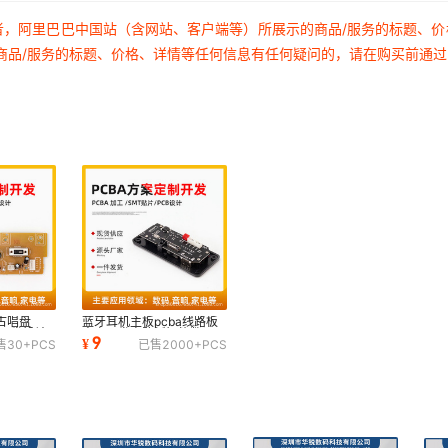
者，阿里巴巴中国站（含网站、客户端等）所展示的商品/服务的标题、
商品/服务的标题、价格、详情等任何信息有任何疑问的，请在购买前通
古唱盘
蓝牙耳机主板pcba线路板
案开发设计
方案开发电路板智能数显
9
¥
售
30+
PCS
已售
2000+
PCS
家
TWS充电贴片抄板