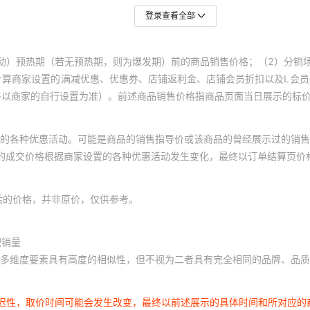
登录查看全部
动）预热期（若无预热期，则为爆发期）前的商品销售价格；（2）分销
计算商家设置的满减优惠、优惠券、店铺返利金、店铺会员折扣以及L会
终以商家的自行设置为准）。前述商品销售价格指商品页面当日展示的标
的各种优惠活动。可能是商品的销售指导价或该商品的曾经展示过的销售
体的成交价格根据商家设置的各种优惠活动发生变化，最终以订单结算页价
后的价格，并非原价，仅供参考。
积销量
多维度要素具有高度的相似性，但不视为二者具有完全相同的品牌、品质
延迟性，取价时间可能会发生改变，最终以前述展示的具体时间和所对应的