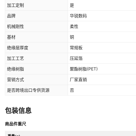
加工定制
是
品牌
华锐数码
机械刚性
柔性
基材
铜
绝缘层厚度
常规板
加工工艺
压延箔
绝缘树脂
聚酯树脂(PET)
营销方式
厂家直销
是否跨境出口专供货源
否
包装信息
商品件重尺