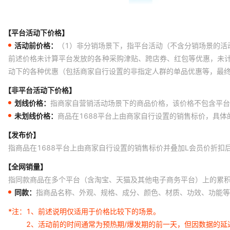
【平台活动下价格】
活动前价格：
（1）非分销场景下，指平台活动（不含分销场景的活
前述价格未计算平台发放的各种采购津贴、跨店券、红包等优惠，未
动下的各种优惠（包括商家自行设置的非指定人群的单品优惠等，最
【非平台活动下价格】
划线价格：
指商家自营销活动场景下的商品价格，该价格不包含平台
未划线价格：
商品在1688平台上由商家自行设置的销售标价，具
【发布价】
指商品在1688平台上由商家自行设置的销售标价并叠加L会员价折扣
【全网销量】
指同款商品在多个平台（含淘宝、天猫及其他电子商务平台）上的累
同款：
指商品名称、外观、规格、成分、颜色、材质、功效、功能等
*注：
1、前述说明仅适用于价格比较下的场景。
2、活动前的时间通常为预热期/爆发期的前一天，但因数据的