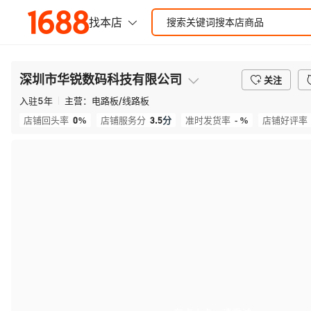
深圳市华锐数码科技有限公司
关注
入驻
5
年
主营：
电路板/线路板
0%
3.5
分
- %
店铺回头率
店铺服务分
准时发货率
店铺好评率