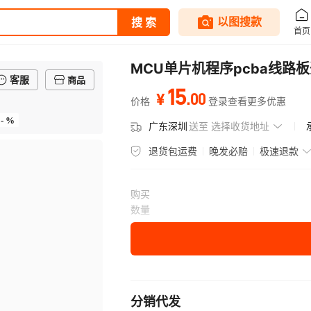
MCU单片机程序pcba线路
客服
商品
15
.
00
¥
价格
登录查看更多优惠
- %
广东深圳
送至
选择收货地址
退货包运费
晚发必赔
极速退款
购买
数量
分销代发