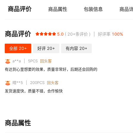
商品评价
商品属性
包装信息
商品
商品评价
5.0
20+
条评价
好评率
100
%
全部
20+
好评
20+
有内容
20+
a**a
5
PCS
回头客
有达到心里想要的效果，质量非常好，后期还会回购的
晴**5
200
PCS
回头客
发货速度快，质量不错，合作愉快
商品属性