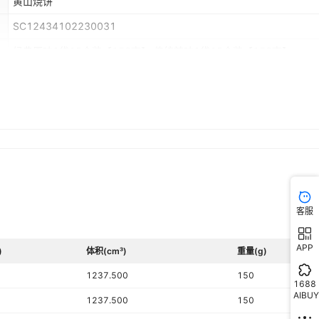
黄山烧饼
SC12434102230031
经典原味1袋15个装【150克】,传统辣味1袋15个装【150克】
含糖
烘培
简装系列
客服
APP
)
体积(cm³)
重量(g)
1237.500
150
1688
AIBUY
1237.500
150