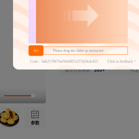
密文代发
2.3
￥
1件价格
官方仓退货
商家代发热度
627
近3
48h揽收率
98.00%
24
铺货分销商数
300+
代发
参数