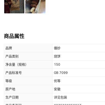
商品属性
品牌
循妙
产品类别
烧饼
净含量（规格）
150
产品标准号
GB 7099
等级
优等
原产地
安徽
生产日期
详见包装