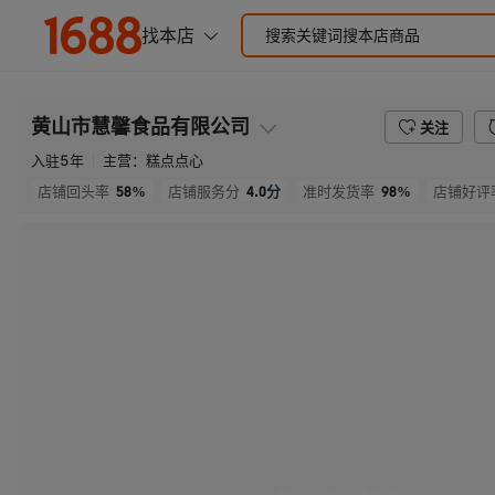
黄山市慧馨食品有限公司
关注
入驻
5
年
主营：
糕点点心
58%
4.0
分
98%
店铺回头率
店铺服务分
准时发货率
店铺好评