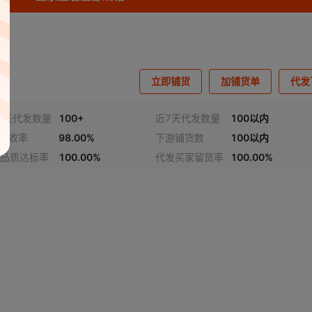
立即铺货
加铺货单
代发
0天代发数量
100+
近7天代发数量
100以内
h揽收率
98.00%
下游铺货数
100以内
品质达标率
100.00%
代发买家留货率
100.00%