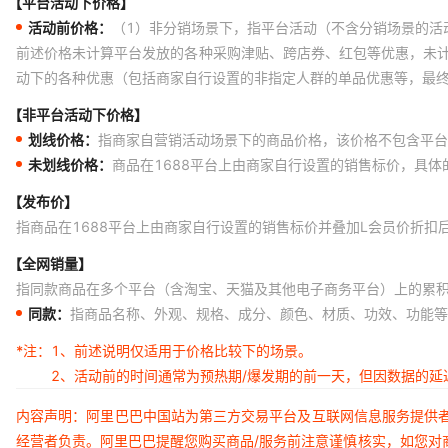
【平台活动下价格】
活动前价格：
（1）非分销场景下，指平台活动（不含分销场景的活
前述价格未计算平台发放的各种采购津贴、跨店券、红包等优惠，未
动下的各种优惠（包括商家自行设置的非指定人群的单品优惠等，最
【非平台活动下价格】
划线价格：
指商家自营销活动场景下的商品价格，该价格不包含平台
未划线价格：
商品在1688平台上由商家自行设置的销售标价，具
【发布价】
指商品在1688平台上由商家自行设置的销售标价并叠加L会员价折扣
【全网销量】
指同款商品在多个平台（含淘宝、天猫及其他电子商务平台）上的累
同款：
指商品名称、外观、规格、成分、颜色、材质、功效、功能等
*注：
1、前述说明仅适用于价格比较下的场景。
2、活动前的时间通常为预热期/爆发期的前一天，但因数据的
内容声明：阿里巴巴中国站为第三方交易平台及互联网信息服务提供
经营者负责。阿里巴巴提醒您购买商品/服务前注意谨慎核实，如您对