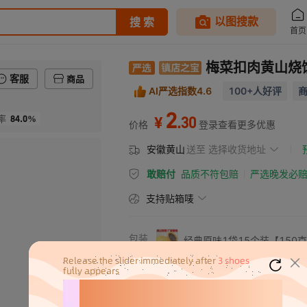
梅菜扣肉黄山烧
客服
商品
AI严选指数4.6
100+人好评
商
2
84.0%
.
30
率
¥
价格
登录查看更多优惠
安徽黄山
送至
选择收货地址
敢赔付
品质不符包赔
严选晚发必
支持贴箱唛
包装
经典原味1袋15个装【150
规格
传统辣味1袋15个装【150