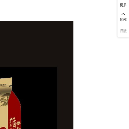
更多
顶部
旧版