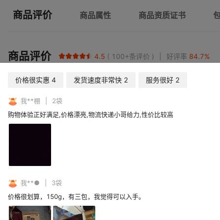
商品评价
商品属性
商品资质证书
商品评价
4.5
100+
条评价
好评率
84.7
%
价格很实惠
4
发货速度非常快
2
服务很好
2
我**棚
2
袋
购物体验正好满足,价格漂亮,物流快递小哥给力,性价比较高
我**●
3
袋
价格很划算，150g，有三包，我觉得可以入手。