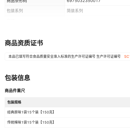
商品条形码
6975032350017
包装系列
简装系列
货号
HS001
热卖月份
全年
储存条件
常温
商品资质证书
产品认证
否
本品已填写符合食品质量安全准入标准的生产许可证编号
生产许可证编号
SC
特产品类
黄山烧饼
包装信息
商品件重尺
包装规格
经典原味1袋15个装【150克】
传统辣味1袋15个装【150克】