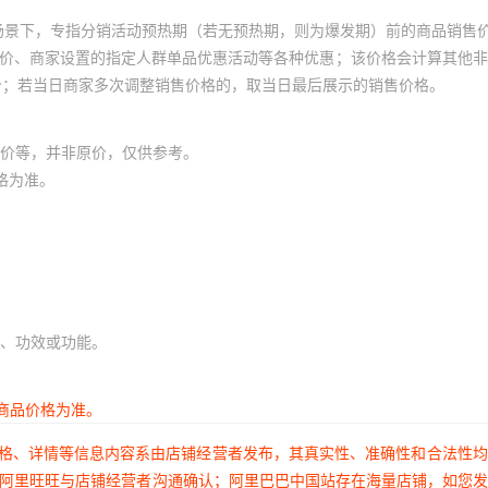
场景下，专指分销活动预热期（若无预热期，则为爆发期）前的商品销售
员价、商家设置的指定人群单品优惠活动等各种优惠；该价格会计算其他
价；若当日商家多次调整销售价格的，取当日最后展示的销售价格。
价等，并非原价，仅供参考。
格为准。
、功效或功能。
商品价格为准。
价格、详情等信息内容系由店铺经营者发布，其真实性、准确性和合法性
过阿里旺旺与店铺经营者沟通确认；阿里巴巴中国站存在海量店铺，如您