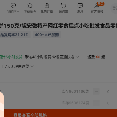
饼150克/袋安徽特产网红零食糕点小吃批发食品零
品复购率21.21%
400+人已加购
预计5小时发货
承诺48小时发货·常发圆通快递
运费
¥
0
起
赔
7天无理由退货
库存
9601166
袋
克】
库存
9636174
袋
克】
登录查看全部规格