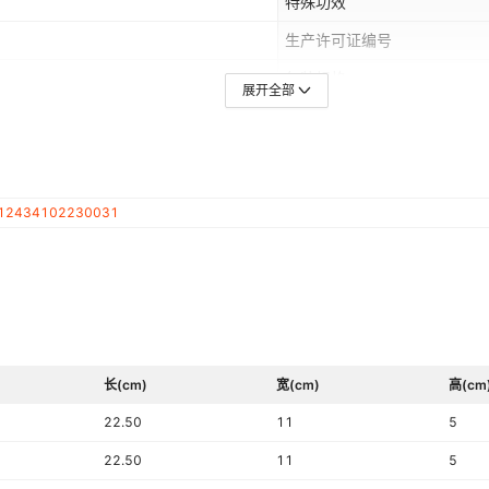
特殊功效
生产许可证编号
包装规格
展开全部
是否含糖
制作工艺
包装方式
12434102230031
长(cm)
宽(cm)
高(cm
22.50
11
5
22.50
11
5