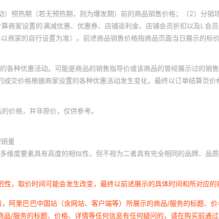
动）预热期（若无预热期，则为爆发期）前的商品销售价格；（2）分销
计算商家设置的满减优惠、优惠券、店铺返利金、店铺会员折扣以及L会
终以商家的自行设置为准）。前述商品销售价格指商品页面当日展示的标
的各种优惠活动。可能是商品的销售指导价或该商品的曾经展示过的销售
体的成交价格根据商家设置的各种优惠活动发生变化，最终以订单结算页价
后的价格，并非原价，仅供参考。
积销量
多维度要素具有高度的相似性，但不视为二者具有完全相同的品牌、品质
延迟性，取价时间可能会发生改变，最终以前述展示的具体时间和所对应的
者，阿里巴巴中国站（含网站、客户端等）所展示的商品/服务的标题、
商品/服务的标题、价格、详情等任何信息有任何疑问的，请在购买前通