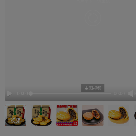
有点小卡，请重试
retry
主图视频
00:00
00:00
Play
视频