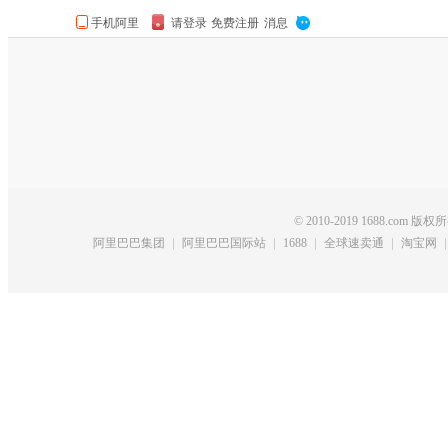
© 2010-2019 1688.com 版权
阿里巴巴集团
阿里巴巴国际站
1688
全球速卖通
淘宝网