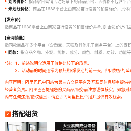
划线价格：
指商家自营销活动场景下的商品价格，该价格不包含平台
未划线价格：
商品在1688平台上由商家自行设置的销售标价，具
【发布价】
指商品在1688平台上由商家自行设置的销售标价并叠加L会员价折扣
【全网销量】
指同款商品在多个平台（含淘宝、天猫及其他电子商务平台）上的累
同款：
指商品名称、外观、规格、成分、颜色、材质、功效、功能等
*注：
1、前述说明仅适用于价格比较下的场景。
2、活动前的时间通常为预热期/爆发期的前一天，但因数据的
内容声明：阿里巴巴中国站为第三方交易平台及互联网信息服务提供
经营者负责。阿里巴巴提醒您购买商品/服务前注意谨慎核实，如您对
内有任何违法/侵权信息，请立即向阿里巴巴举报并提供有效线索。
搭配组货