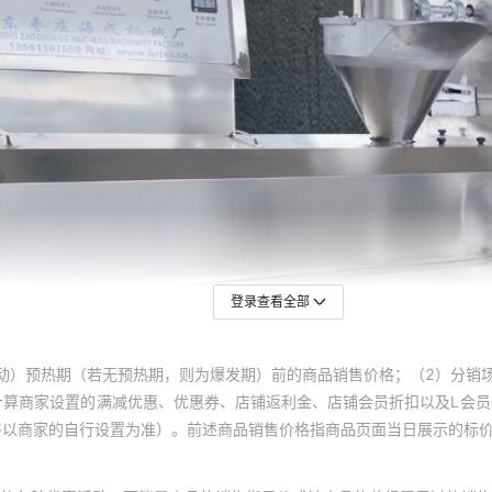
登录查看全部
动）预热期（若无预热期，则为爆发期）前的商品销售价格；（2）分销
计算商家设置的满减优惠、优惠券、店铺返利金、店铺会员折扣以及L会
终以商家的自行设置为准）。前述商品销售价格指商品页面当日展示的标