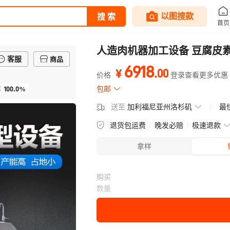
人造肉机器加工设备 豆腐皮
客服
商品
6918
.
00
¥
价格
登录查看更多优惠
100.0%
包邮
率
送至
加利福尼亚州洛杉矶
最
退货包运费
晚发必赔
极速退款
拿样
购买
数量