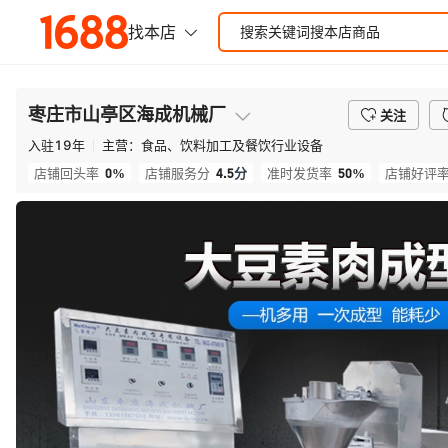
枣庄市山亭区海成机械厂
关注
入驻
19
年
主营：
食品、饮料加工及餐饮行业设备
0%
4.5
分
50%
店铺回头率
店铺服务分
准时发货率
店铺好评