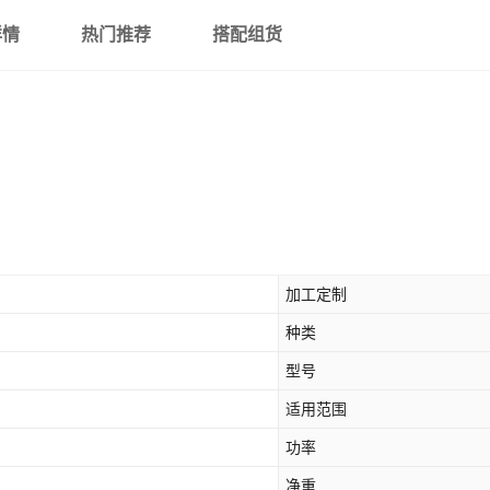
详情
热门推荐
搭配组货
加工定制
种类
型号
适用范围
功率
净重