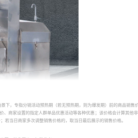
场景下，专指分销活动预热期（若无预热期，则为爆发期）前的商品销售
员价、商家设置的指定人群单品优惠活动等各种优惠；该价格会计算其他
价；若当日商家多次调整销售价格的，取当日最后展示的销售价格。