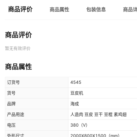
商品评价
商品属性
包装信息
商品
商品评价
暂无有效评价
商品属性
订货号
4545
货号
豆皮机
品牌
海成
产品用途
人造肉 豆皮 豆干 豆棍 素鸡翅
电压
380
（V）
外形尺寸
2000X800X1500
（mm）