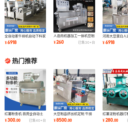
人造肉机器加工一体机豆制
全自动素牛排机自动下料家
河南大豆蛋白人
品蛋白肉生产线面藕干面皮
用人造肉机器 一机多用蛋
皮蛋白肉机 素牛
260
6918
6918
¥
¥
¥
已售
30+
台
素牛排豆皮机
白肉加工设备
制品加工设备
热门推荐
红薯粉条机 商用全自动土
红薯淀粉机器打
大豆制品挤出机定制 牛排
豆地瓜粉条成套设备 多功
离机马铃薯土豆
豆皮鸡翅豆鱼机 自动下料
300
280
8500
¥
.
00
¥
.
00
¥
.
00
已售
40+
台
能宽粉机粉丝机
地瓜淀粉设备
人造肉机器