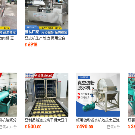
造肉机 豆
豆皮机生产制造 商用全自
排机 大豆
动豆皮牛排流水线设备 大
6918
¥
辣片人造肉设备
粉机渣浆分
红薯淀粉脱水机地瓜土豆淀
豆制品隧道式烘干机大豆牛
红薯
粉碎打浆机
粉真空过滤烘干机生豌豆木
排豆皮鸡翅人造肉全自动碗
薯紫
490
500
3
¥
.
00
¥
.
00
¥
已售
40+
台
已售
6
台
薯淀粉干燥机
状烘干设备
洗