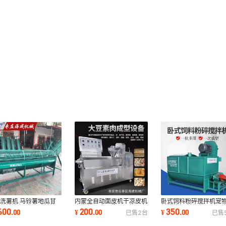
内蒙全自动面皮机干凉皮机
卧式饲料粉碎搅拌机宠
洗薯机 马铃薯地瓜甘
素牛排豆皮豆翅豆耳机豆鱼
料搅拌机 辣椒粉调味品
薯清洗机 全自动转笼
200
350
600
¥
.
00
¥
.
00
.
00
已售
2
台
已售
豆筋机
拌设备混料机
薯机