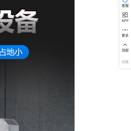
客服
APP
更多
顶部
旧版