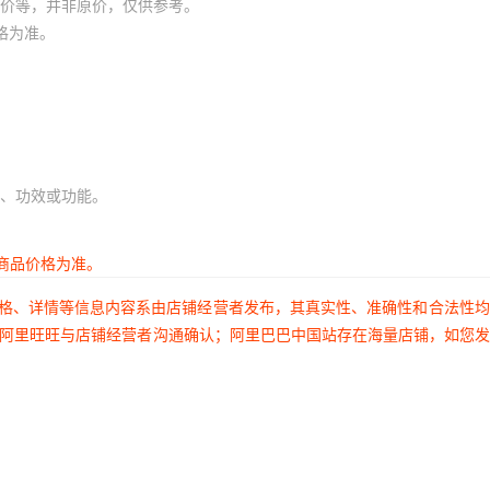
价等，并非原价，仅供参考。
格为准。
、功效或功能。
商品价格为准。
价格、详情等信息内容系由店铺经营者发布，其真实性、准确性和合法性
过阿里旺旺与店铺经营者沟通确认；阿里巴巴中国站存在海量店铺，如您