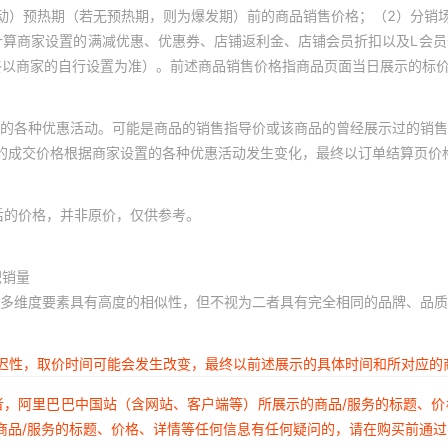
动）预热期（若无预热期，则为爆发期）前的商品销售价格；（2）分销
计算商家设置的满减优惠、优惠券、店铺返利金、店铺会员折扣以及L会
终以商家的自行设置为准）。前述商品销售价格指商品页面当日展示的标
的各种优惠活动。可能是商品的销售指导价或该商品的曾经展示过的销售
体的成交价格根据商家设置的各种优惠活动发生变化，最终以订单结算页价
后的价格，并非原价，仅供参考。
积销量
多维度要素具有高度的相似性，但不视为二者具有完全相同的品牌、品质
延迟性，取价时间可能会发生改变，最终以前述展示的具体时间和所对应的
者，阿里巴巴中国站（含网站、客户端等）所展示的商品/服务的标题、
商品/服务的标题、价格、详情等任何信息有任何疑问的，请在购买前通