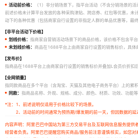
活动前价格：
（1）非分销场景下，指平台活动（不含分销场景的活
前述价格未计算平台发放的各种采购津贴、跨店券、红包等优惠，未
动下的各种优惠（包括商家自行设置的非指定人群的单品优惠等，最
【非平台活动下价格】
划线价格：
指商家自营销活动场景下的商品价格，该价格不包含平台
未划线价格：
商品在1688平台上由商家自行设置的销售标价，具
【发布价】
指商品在1688平台上由商家自行设置的销售标价并叠加L会员价折扣
【全网销量】
指同款商品在多个平台（含淘宝、天猫及其他电子商务平台）上的累
同款：
指商品名称、外观、规格、成分、颜色、材质、功效、功能等
*注：
1、前述说明仅适用于价格比较下的场景。
2、活动前的时间通常为预热期/爆发期的前一天，但因数据的
内容声明：阿里巴巴中国站为第三方交易平台及互联网信息服务提供
经营者负责。阿里巴巴提醒您购买商品/服务前注意谨慎核实，如您对