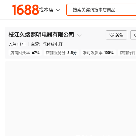
枝江久熠照明电器有限公司
关注
入驻
11
年
主营：
气体放电灯
67%
3.5
分
100%
店铺回头率
店铺服务分
准时发货率
店铺好评