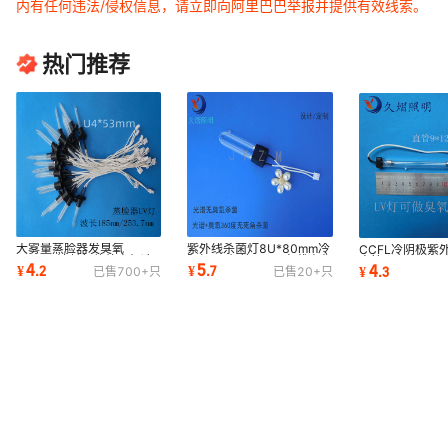
内有任何违法/侵权信息，请立即向阿里巴巴举报并提供有效线索。
热门推荐
大雾量蒸脸器发臭氧
紫外线杀菌灯8U*80mm冷
CCFL冷阴极紫
185nm波长气体放电灯冷
阴极UV灯管CCFL车载净化
直管9*120m
4
5
4
¥
.
2
¥
.
7
¥
.
3
已售
700+
只
已售
20+
只
阴极UV紫外线杀菌灯管
灯可做臭氧无臭氧
做臭氧/无臭氧U