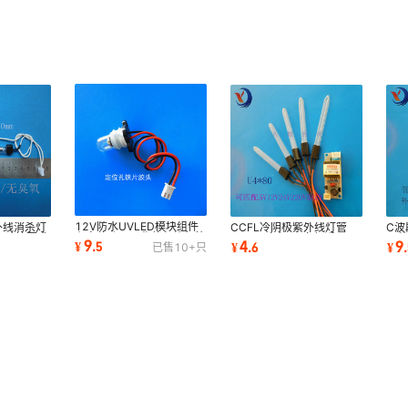
12V防水UVLED模块组件
外线消杀灯
CCFL冷阴极紫外线灯管
C波
有定位孔用于化妆包旅行箱
m尺寸按要求
U4*70臭氧/无臭氧适用于
灭菌
9
4
9
¥
.
5
¥
.
6
¥
.
已售
10+
只
鞋柜紫光灯珠
V灯
便携消杀盒UV紫光灯
径8