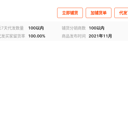
立即铺货
加铺货单
代发
近7天代发数量
100以内
铺货分销商数
100以内
代发买家留货率
100.00%
商品发布时间
2021年11月