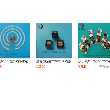
PCB驱动电源5V12V24
段CCFL紫外线小家电
脱毛仪所用220V降压线圈
配套冷阴极紫外线UV灯
灯管环形管径6mm外
变压器专业生产各种线圈量
4
2
¥
.
5
5
¥
.
00
已售
40
整流器按要求可取样
0mm可按要求做
大从优部分现货