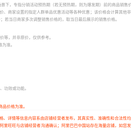
场景下，专指分销活动预热期（若无预热期，则为爆发期）前的商品销售
员价、商家设置的指定人群单品优惠活动等各种优惠；该价格会计算其他
价；若当日商家多次调整销售价格的，取当日最后展示的销售价格。
价等，并非原价，仅供参考。
格为准。
、功效或功能。
商品价格为准。
价格、详情等信息内容系由店铺经营者发布，其真实性、准确性和合法性
过阿里旺旺与店铺经营者沟通确认；阿里巴巴中国站存在海量店铺，如您