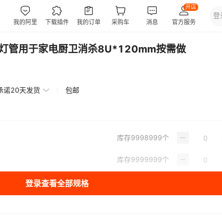
菌灯管用于家电厨卫消杀8U*120mm按需做
承诺20天发货
包邮
库存
9998999
个
库存
9999999
个
登录查看全部规格