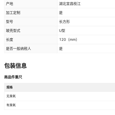
产地
湖北宜昌枝江
加工定制
是
型号
长方形
玻壳型式
U型
长度
120
（mm）
是否一般纳税人
是
包装信息
商品件重尺
规格
无臭氧
有臭氧