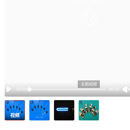
有点小卡，请重试
retry
主图视频
00:00
00:00
Play
视频