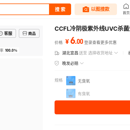
CCFL冷阴极紫外线UVC杀
客服
商品
6
.
00
¥
价格
登录查看更多优惠
100.0%
率
湖北宜昌
送至
选择收货地址
晚发必赔
规格
无臭氧
有臭氧