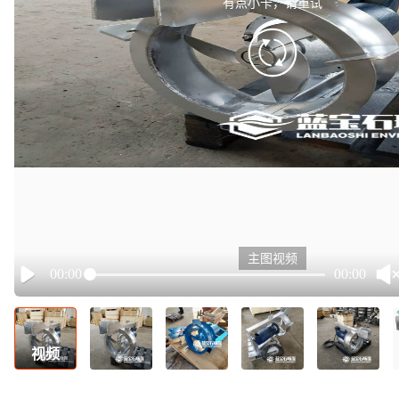
有点小卡，请重试
retry
主图视频
00:00
00:00
Play
视频