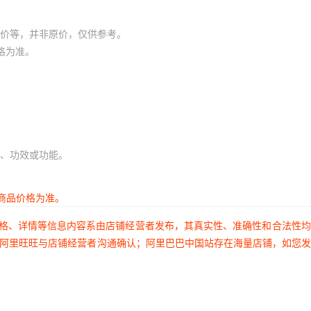
价等，并非原价，仅供参考。
格为准。
、功效或功能。
商品价格为准。
价格、详情等信息内容系由店铺经营者发布，其真实性、准确性和合法性
过阿里旺旺与店铺经营者沟通确认；阿里巴巴中国站存在海量店铺，如您