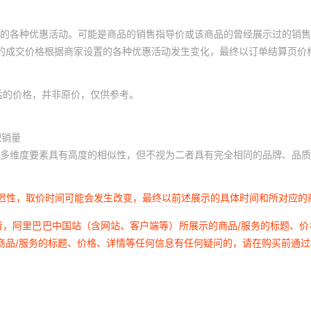
的各种优惠活动。可能是商品的销售指导价或该商品的曾经展示过的销售
体的成交价格根据商家设置的各种优惠活动发生变化，最终以订单结算页价
后的价格，并非原价，仅供参考。
积销量
多维度要素具有高度的相似性，但不视为二者具有完全相同的品牌、品质
延迟性，取价时间可能会发生改变，最终以前述展示的具体时间和所对应的
者，阿里巴巴中国站（含网站、客户端等）所展示的商品/服务的标题、
商品/服务的标题、价格、详情等任何信息有任何疑问的，请在购买前通