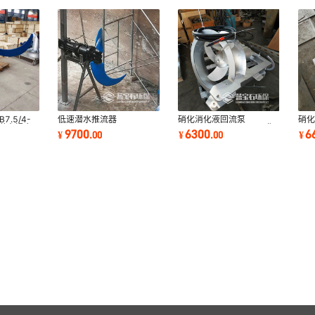
.5/4-
低速潜水推流器
硝化消化液回流泵
硝
/P潜水耦合
QDTXG1800/35-3/G
QHB400/720-2.2KW膜
QH
9700
6300
6
¥
.
00
¥
.
00
¥
器
QJT潜水推流机 LFP低速推
好循环泵 潜水混合液回流
扬程
进器
泵
墙