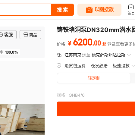
铸铁墙洞泵DN320mm潜
客服
商品
6200
.
00
¥
价格
登录查看更多
起
100.0%
率
江苏南京
送至
德克萨斯州达拉斯
退货包运费
晚发必赔
极速退款
轻定制
规格
QHB4/6