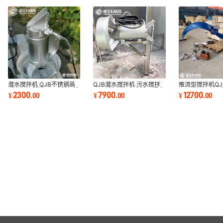
潜水搅拌机 QJB不锈钢高
QJB潜水搅拌机 污水搅拌
推流型搅拌机QJB7
低速污水搅拌器污水处理推
泵不锈钢缺氧生化处理设备
2500/2-35B
2300
7900
12700
¥
.
00
¥
.
00
¥
.
00
流式搅拌器厂家
碳钢高速推流器
式水下推流搅拌