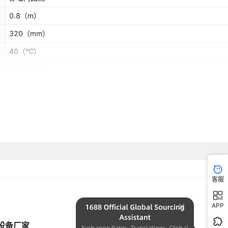
0.8
（m）
320
（mm）
40
（℃）
100
（kg）
4
（kw）
否
客服
APP