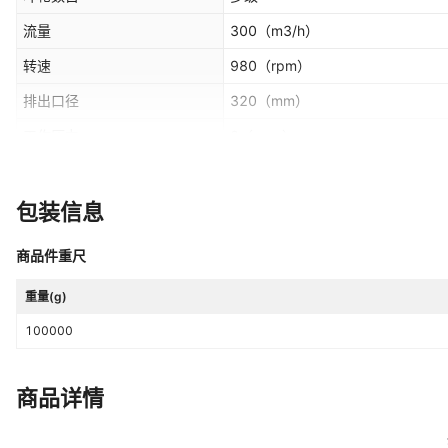
流量
300
（m3/h）
转速
980
（rpm）
排出口径
320
（mm）
工作压力
0
（mpa）
电压
380
（V）
规格
QHB4/6
包装信息
商品件重尺
重量(g)
100000
商品详情