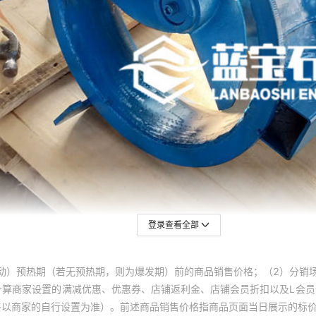
登录查看全部
动）预热期（若无预热期，则为爆发期）前的商品销售价格；（2）分销
计算商家设置的满减优惠、优惠券、店铺返利金、店铺会员折扣以及L会
终以商家的自行设置为准）。前述商品销售价格指商品页面当日展示的标