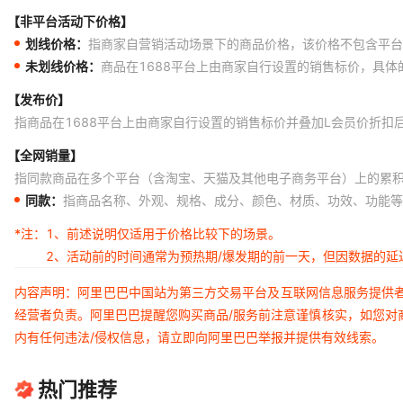
【非平台活动下价格】
划线价格：
指商家自营销活动场景下的商品价格，该价格不包含平台
未划线价格：
商品在1688平台上由商家自行设置的销售标价，具
【发布价】
指商品在1688平台上由商家自行设置的销售标价并叠加L会员价折扣
【全网销量】
指同款商品在多个平台（含淘宝、天猫及其他电子商务平台）上的累
同款：
指商品名称、外观、规格、成分、颜色、材质、功效、功能等
*注：
1、前述说明仅适用于价格比较下的场景。
2、活动前的时间通常为预热期/爆发期的前一天，但因数据的
内容声明：阿里巴巴中国站为第三方交易平台及互联网信息服务提供
经营者负责。阿里巴巴提醒您购买商品/服务前注意谨慎核实，如您对
内有任何违法/侵权信息，请立即向阿里巴巴举报并提供有效线索。
热门推荐