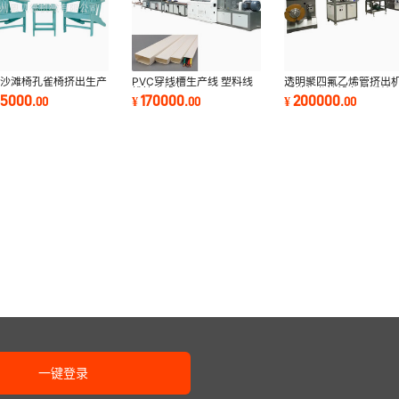
外沙滩椅孔雀椅挤出生产
PVC穿线槽生产线 塑料线
透明聚四氟乙烯管挤出
槽挤出设备
透铁氟龙管设备半透特
85000
170000
200000
.
00
¥
.
00
¥
.
00
管生产线
一键登录