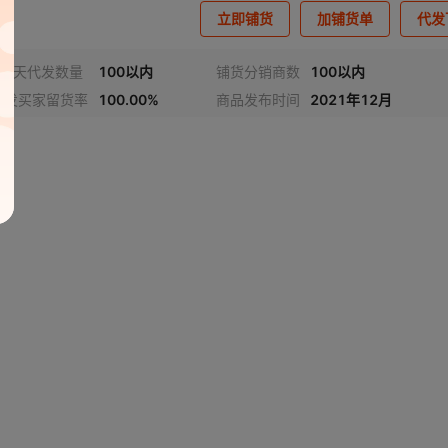
立即铺货
加铺货单
代发
近7天代发数量
100以内
铺货分销商数
100以内
代发买家留货率
100.00%
商品发布时间
2021年12月