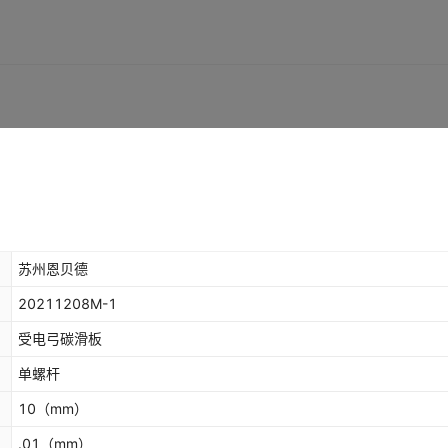
苏州恩贝德
20211208M-1
受电弓碳滑板
单螺杆
10
（mm）
.01
（mm）