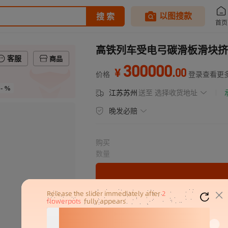
高铁列车受电弓碳滑板滑块挤
客服
商品
300000
.
00
¥
价格
登录查看更
- %
江苏苏州
送至
选择收货地址
晚发必赔
购买
数量
分销代发