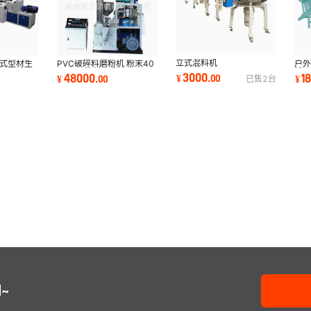
立式混料机
各式型材生
PVC破碎料磨粉机 粉末40
户
目 PVC管材回收
线
3000
48000
1
¥
.
00
¥
.
00
¥
已售
2
台
~