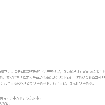
场景下，专指分销活动预热期（若无预热期，则为爆发期）前的商品销售
员价、商家设置的指定人群单品优惠活动等各种优惠；该价格会计算其他
价；若当日商家多次调整销售价格的，取当日最后展示的销售价格。
价等，并非原价，仅供参考。
格为准。