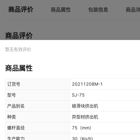
商品评价
商品属性
包装信息
商品
商品评价
暂无有效评价
商品属性
订货号
20211208M-1
型号
SJ-75
产品别名
碳滑块挤出机
种类
异型材挤出机
螺杆直径
75
（mm）
生产能力
30
（Kg/h）