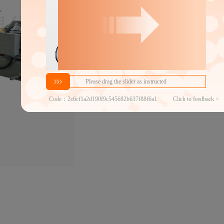
300000
￥
1件价格
官方仓退货
近30天代发数量
100以内
代发品质达标率
100.00%