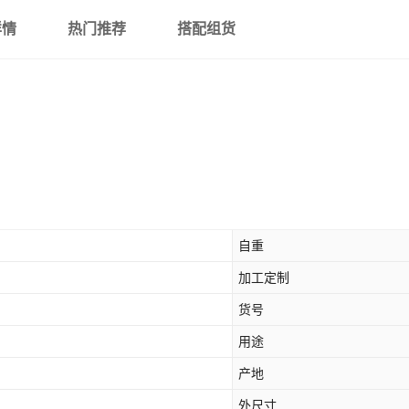
详情
热门推荐
搭配组货
自重
加工定制
货号
用途
产地
外尺寸