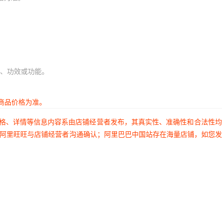
、功效或功能。
商品价格为准。
价格、详情等信息内容系由店铺经营者发布，其真实性、准确性和合法性
过阿里旺旺与店铺经营者沟通确认；阿里巴巴中国站存在海量店铺，如您