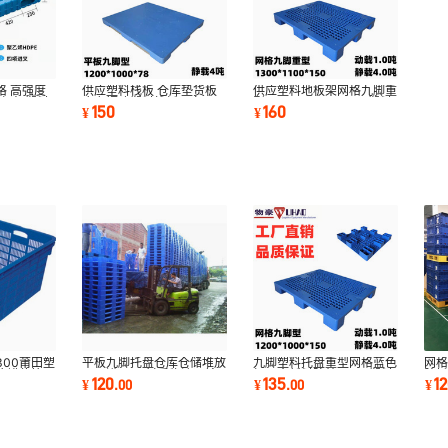
格 高强度
供应塑料栈板 仓库垫货板
供应塑料地板架网格九脚重
产商 塑料
广东福建塑料栈板厂家
型 1300*1100*150塑料
150
160
¥
¥
1200*1000*76
托盘塑胶卡板垫板
*300莆田塑
平板九脚托盘仓库仓储堆放
九脚塑料托盘重型网格蓝色
网格
筐错位筐厂
四面进叉PE材质物流运输
加厚全新料防蛀1210塑料
胶托
120
135
1
¥
.
00
¥
.
00
¥
单面塑料垫板
卡板厂家批发
重