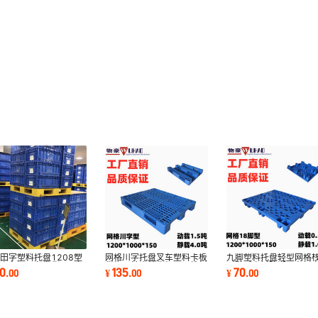
田字塑料托盘1208塑
网格川字托盘叉车塑料卡板
九脚塑料托盘轻型网格
盘车间叉车发货1.5吨
货物周转仓储货架器具栈板
耐酸碱卡板防潮叉车托
20
135
70
.
00
¥
.
00
¥
.
00
型托板现货
塑胶托盘厂家
料单面托盘