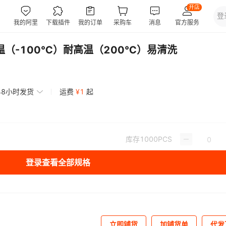
温（-100℃）耐高温（200℃）易清洗
48小时发货
运费
¥
1
起
库存
1000
PCS
登录查看全部规格
立即铺货
加铺货单
代发