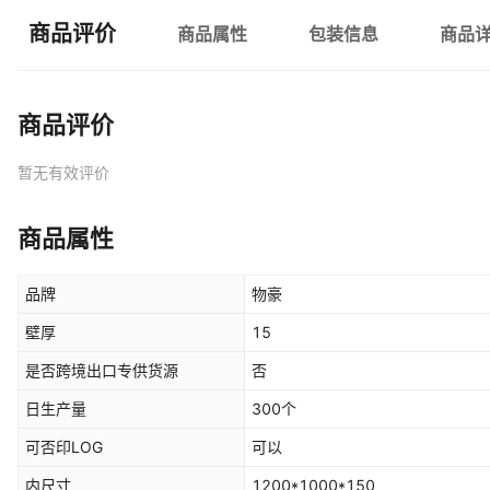
商品评价
商品属性
包装信息
商品
商品评价
暂无有效评价
商品属性
品牌
物豪
壁厚
15
是否跨境出口专供货源
否
日生产量
300个
可否印LOG
可以
内尺寸
1200*1000*150