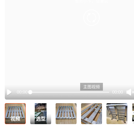
有点小卡，请重试
retry
主图视频
00:00
00:00
Play
视频
选型