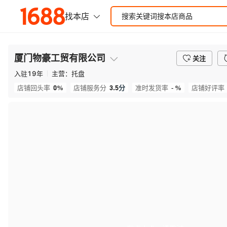
厦门物豪工贸有限公司
关注
入驻
19
年
主营：
托盘
0%
3.5
分
- %
店铺回头率
店铺服务分
准时发货率
店铺好评率