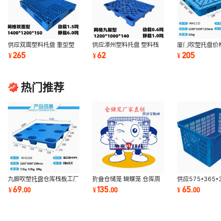
供应双面塑料托盘 重型塑
供应漳州塑料托盘 塑料栈
厦门吹塑托盘价
料卡板 食品医药五金机械
板厂家 1200*1000*150
中空吹塑托盘生 
265
62
205
¥
¥
¥
电子塑料栈板
叉车板供应
托盘厂家
热门推荐
九脚吹塑托盘仓库栈板工厂
折叠仓储笼 蝴蝶笼 仓库周
供应575*365
叉车专用塑胶卡板平板可套
转铁筐 广东厂家现货直供
料筐575筐二格
69
135
65
¥
.
00
¥
.
00
¥
.
00
1208栈板现货
家现货批发