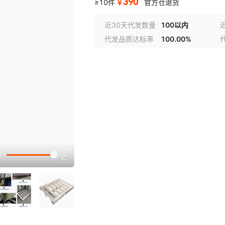
390
￥
≥10件
官方仓退货
近30天代发数量
100以内
代发品质达标率
100.00%
选型