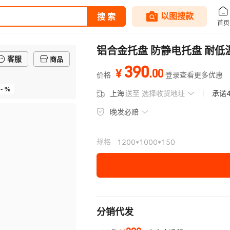
铝合金托盘 防静电托盘 耐低
客服
商品
390
.
00
¥
价格
登录查看更多优惠
- %
上海
送至
选择收货地址
承诺
晚发必赔
规格
1200*1000*150
分销代发