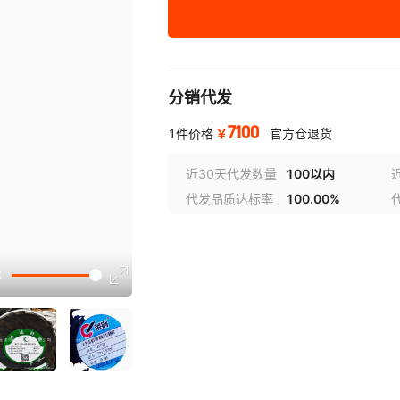
φ50
Φ75
分销代发
φ120
7100
φ160
￥
1件价格
官方仓退货
Φ200
近30天代发数量
100以内
代发品质达标率
100.00%
Φ140
Φ85
选型