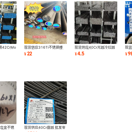
42CrMo
现货供应316Ti不锈钢棒
现货供应40Cr光圆冷拉圆
现货
CrMo精
批发零售316Ti不锈钢圆钢
棒 批发零售40Cr精拉棒研
钢圆
22
4.5
9
¥
¥
¥
圆棒定尺切割
磨棒
40
氏合金不锈
现货供应40Cr盘圆 批发零
4圆棒钢棒
售 40Cr盘元 40Cr线材