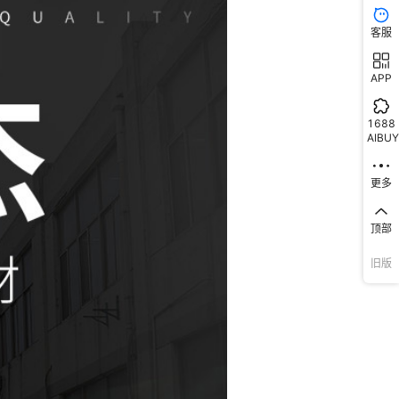
客服
APP
1688
AIBUY
更多
顶部
旧版