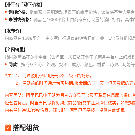
【非平台活动下价格】
划线价格：
指商家自营销活动场景下的商品价格，该价格不包含平台
未划线价格：
商品在1688平台上由商家自行设置的销售标价，具
【发布价】
指商品在1688平台上由商家自行设置的销售标价并叠加L会员价折扣
【全网销量】
指同款商品在多个平台（含淘宝、天猫及其他电子商务平台）上的累
同款：
指商品名称、外观、规格、成分、颜色、材质、功效、功能等
*注：
1、前述说明仅适用于价格比较下的场景。
2、活动前的时间通常为预热期/爆发期的前一天，但因数据的
内容声明：阿里巴巴中国站为第三方交易平台及互联网信息服务提供
经营者负责。阿里巴巴提醒您购买商品/服务前注意谨慎核实，如您对
内有任何违法/侵权信息，请立即向阿里巴巴举报并提供有效线索。
搭配组货