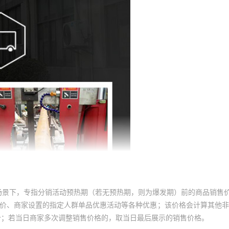
场景下，专指分销活动预热期（若无预热期，则为爆发期）前的商品销售
员价、商家设置的指定人群单品优惠活动等各种优惠；该价格会计算其他
价；若当日商家多次调整销售价格的，取当日最后展示的销售价格。