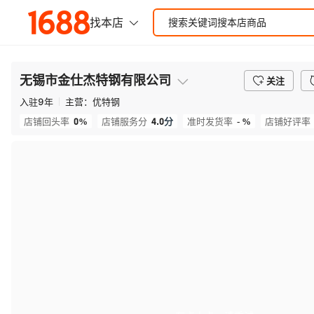
无锡市金仕杰特钢有限公司
关注
入驻
9
年
主营：
优特钢
0%
4.0
分
- %
店铺回头率
店铺服务分
准时发货率
店铺好评率