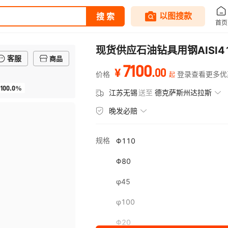
现货供应石油钻具用钢AISI4
客服
商品
7100
.
00
¥
价格
登录查看更多优
起
100.0%
江苏无锡
送至
德克萨斯州达拉斯
晚发必赔
规格
Φ110
Φ80
φ45
φ100
Φ20