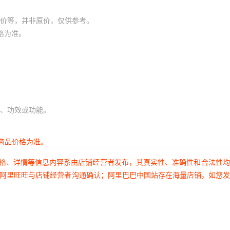
价等，并非原价，仅供参考。
格为准。
、功效或功能。
商品价格为准。
价格、详情等信息内容系由店铺经营者发布，其真实性、准确性和合法性
过阿里旺旺与店铺经营者沟通确认；阿里巴巴中国站存在海量店铺，如您