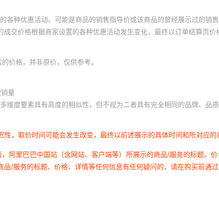
的各种优惠活动。可能是商品的销售指导价或该商品的曾经展示过的销售
体的成交价格根据商家设置的各种优惠活动发生变化，最终以订单结算页价
后的价格，并非原价，仅供参考。
积销量
多维度要素具有高度的相似性，但不视为二者具有完全相同的品牌、品质
延迟性，取价时间可能会发生改变，最终以前述展示的具体时间和所对应的
者，阿里巴巴中国站（含网站、客户端等）所展示的商品/服务的标题、
商品/服务的标题、价格、详情等任何信息有任何疑问的，请在购买前通