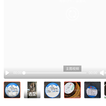
有点小卡，请重试
retry
主图视频
00:00
00:00
Play
视频
选型