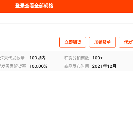
登录查看全部规格
库存
10
吨
库存
10
吨
库存
10
吨
立即铺货
加铺货单
代发
库存
10
吨
库存
10
吨
近7天代发数量
100以内
铺货分销商数
100+
代发买家留货率
100.00%
商品发布时间
2021年12月
库存
10
吨
库存
10
吨
视频