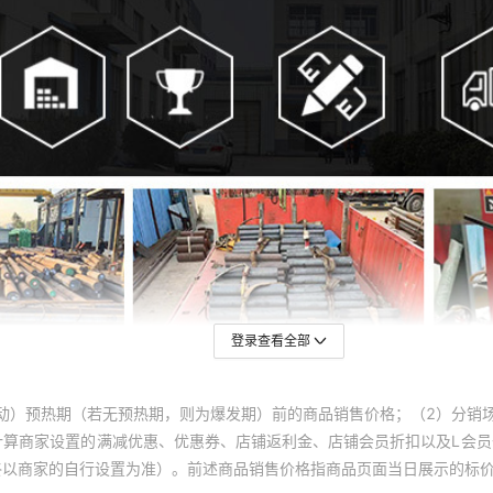
登录查看全部
动）预热期（若无预热期，则为爆发期）前的商品销售价格；（2）分销
计算商家设置的满减优惠、优惠券、店铺返利金、店铺会员折扣以及L会
终以商家的自行设置为准）。前述商品销售价格指商品页面当日展示的标