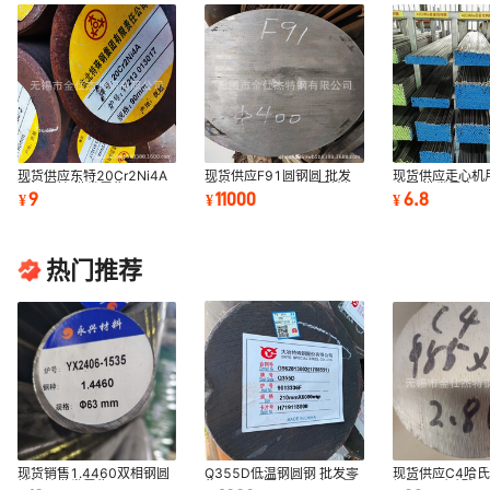
现货供应东特20Cr2Ni4A
现货供应F91圆钢圆 批发
现货供应走心机用
圆钢圆棒 批发零售
零售1Cr9Mo1VNb圆棒钢
光圆 批发零售42
9
11000
6.8
¥
¥
¥
20Cr2Ni4A钢棒
棒
拉棒倒角研磨棒
热门推荐
Q355D低温钢圆钢 批发零
现货销售1.4460双相钢圆
现货供应C4哈
售Q355D圆棒钢棒定尺零
棒钢棒批发零售ASTM
钢圆钢 耐硝酸C