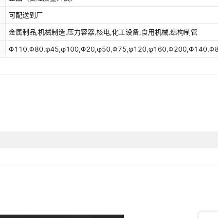
可配送到厂
金属制品,机械制造,压力容器,核电,化工设备,食用机械,结构制管
Φ110,Φ80,φ45,φ100,Φ20,φ50,Φ75,φ120,φ160,Φ200,Φ140,Φ