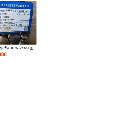
供应40CrNi2MoA圆
棒 批发零售
800
CrNi2MoA钢棒