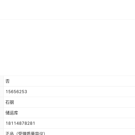
否
15656253
石钢
储运库
18114878281
正品（受理质量异议）