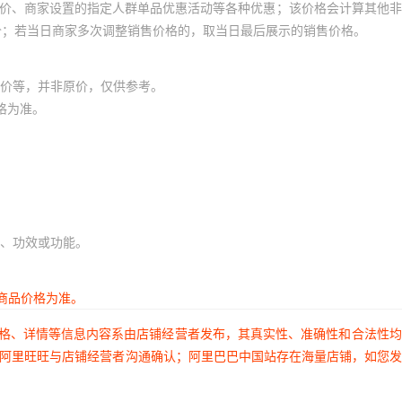
员价、商家设置的指定人群单品优惠活动等各种优惠；该价格会计算其他
价；若当日商家多次调整销售价格的，取当日最后展示的销售价格。
价等，并非原价，仅供参考。
格为准。
、功效或功能。
商品价格为准。
价格、详情等信息内容系由店铺经营者发布，其真实性、准确性和合法性
过阿里旺旺与店铺经营者沟通确认；阿里巴巴中国站存在海量店铺，如您