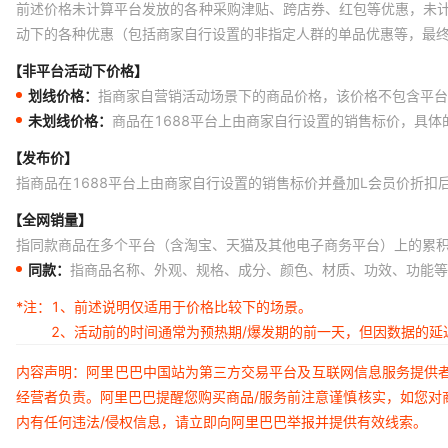
前述价格未计算平台发放的各种采购津贴、跨店券、红包等优惠，未
动下的各种优惠（包括商家自行设置的非指定人群的单品优惠等，最
【非平台活动下价格】
划线价格：
指商家自营销活动场景下的商品价格，该价格不包含平台
未划线价格：
商品在1688平台上由商家自行设置的销售标价，具
【发布价】
指商品在1688平台上由商家自行设置的销售标价并叠加L会员价折扣
【全网销量】
指同款商品在多个平台（含淘宝、天猫及其他电子商务平台）上的累
同款：
指商品名称、外观、规格、成分、颜色、材质、功效、功能等
*注：
1、前述说明仅适用于价格比较下的场景。
2、活动前的时间通常为预热期/爆发期的前一天，但因数据的
内容声明：阿里巴巴中国站为第三方交易平台及互联网信息服务提供
经营者负责。阿里巴巴提醒您购买商品/服务前注意谨慎核实，如您对
内有任何违法/侵权信息，请立即向阿里巴巴举报并提供有效线索。