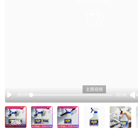
有点小卡，请重试
retry
主图视频
00:00
00:00
Play
视频