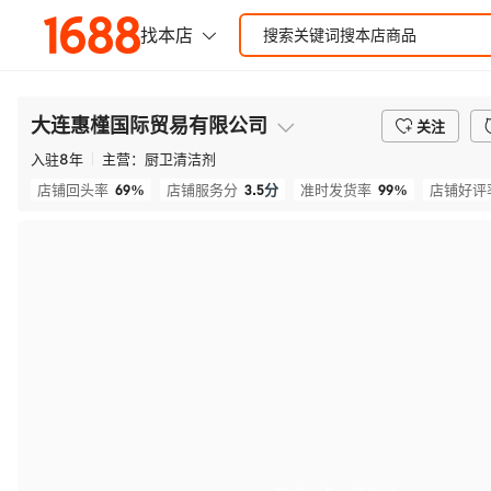
大连惠槿国际贸易有限公司
关注
入驻
8
年
主营：
厨卫清洁剂
69%
3.5
分
99%
店铺回头率
店铺服务分
准时发货率
店铺好评