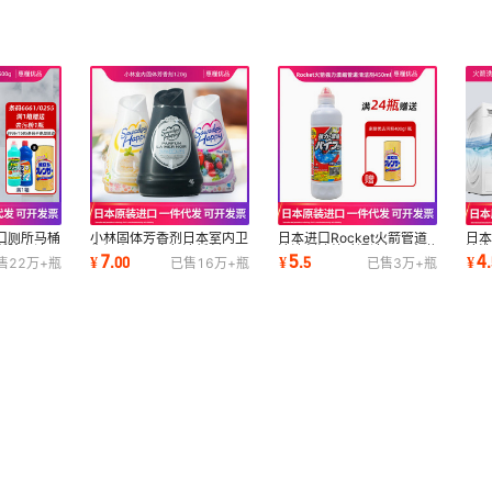
口厕所马桶
小林固体芳香剂日本室内卫
日本进口Rocket火箭管道
日
所除臭液
生间去异味空气清新剂
清洁剂浓缩疏通溶解下水道
清
7
5
4
¥
.
00
¥
.
5
¥
.
售
22万+
瓶
已售
16万+
瓶
已售
3万+
瓶
120g
450g【ZP】
去