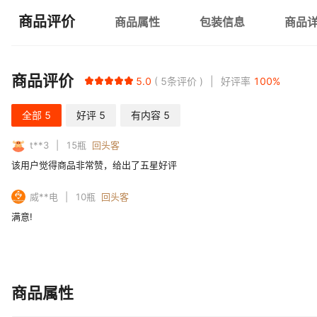
商品评价
商品属性
包装信息
商品
商品评价
5.0
5
条评价
好评率
100
%
全部
5
好评
5
有内容
5
t**3
15
瓶
回头客
该用户觉得商品非常赞，给出了五星好评
威**电
10
瓶
回头客
满意!
商品属性