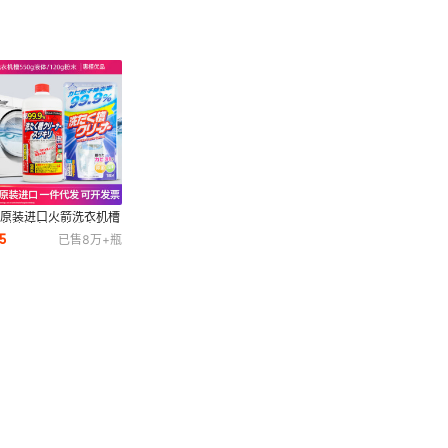
本原装进口火箭洗衣机槽
洗剂清洁剂液体粉末除垢
5
已售
8万+
瓶
污去异