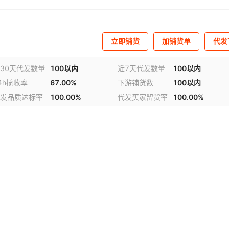
立即铺货
加铺货单
代发
30天代发数量
100以内
近7天代发数量
100以内
4h揽收率
67.00%
下游铺货数
100以内
发品质达标率
100.00%
代发买家留货率
100.00%