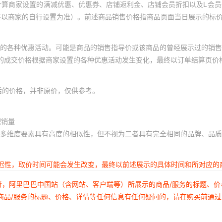
计算商家设置的满减优惠、优惠券、店铺返利金、店铺会员折扣以及L会
终以商家的自行设置为准）。前述商品销售价格指商品页面当日展示的标
的各种优惠活动。可能是商品的销售指导价或该商品的曾经展示过的销售
体的成交价格根据商家设置的各种优惠活动发生变化，最终以订单结算页价
后的价格，并非原价，仅供参考。
积销量
多维度要素具有高度的相似性，但不视为二者具有完全相同的品牌、品质
延迟性，取价时间可能会发生改变，最终以前述展示的具体时间和所对应的
者，阿里巴巴中国站（含网站、客户端等）所展示的商品/服务的标题、
商品/服务的标题、价格、详情等任何信息有任何疑问的，请在购买前通