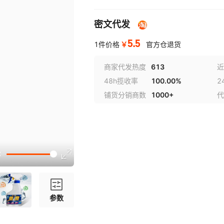
密文代发
5.5
￥
1件价格
官方仓退货
商家代发热度
613
近
48h揽收率
100.00%
2
铺货分销商数
1000+
代
参数