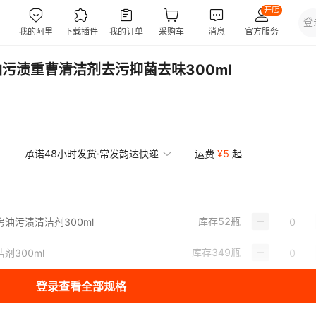
油污渍重曹清洁剂去污抑菌去味300ml
承诺48小时发货·常发韵达快递
运费
¥
5
起
库存
52
瓶
厨房油污渍清洁剂300ml
库存
349
瓶
洁剂300ml
登录查看全部规格