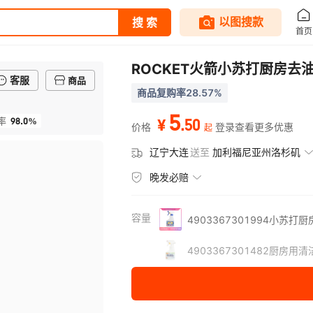
ROCKET火箭小苏打厨房去
客服
商品
商品复购率28.57%
5
98.0%
.
50
率
¥
价格
登录查看更多优惠
起
辽宁大连
送至
加利福尼亚州洛杉矶
晚发必赔
容量
4903367301994小苏打
4903367301482厨房用清