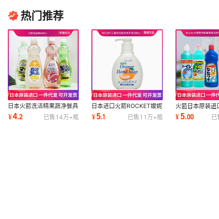
热门推荐
日本火箭洗洁精果蔬净餐具
日本进口火箭ROCKET嫒妮
火箭日本原装进
去油污批发600g洗洁精食
萌儿童洗手液200ml
洁厕灵清洁剂厕
4
5
5
¥
.
2
¥
.
1
¥
.
00
已售
14万+
瓶
已售
11万+
瓶
已
品级
500g